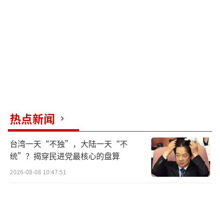
次电话道歉，并在场监督。白宫方面与卡塔尔
代表一起事先起草了道歉文本，特朗普指示内
塔尼亚胡在椭圆形办公室拨打电话并念出提前
写好的道歉文本。一名卡塔尔高级官员也在场
监督，确保内塔尼亚胡的道歉“按剧本”进
行。
在此之前，以色列方面一直坚持对多哈的
热点新闻
袭击具有“正当性”，但在特朗普的强力施压
台湾一天“不独”，大陆一天“不
下内塔尼亚胡的态度发生了180度大转弯，他的
统”？揭穿民进党最核心的盘算
道歉也在以色列国内引发强烈政治反弹。内塔
2026-08-08 10:47:51
尼亚胡的极右翼盟友称其为“耻辱”和“外交
失败”，比作1938年慕尼黑协定。反对派也批
评内塔尼亚胡“软弱”。