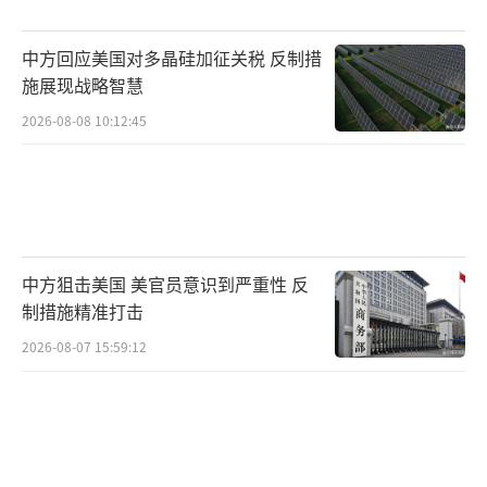
一位来自加沙的巴勒斯坦官员表示，哈马
中方回应美国对多晶硅加征关税 反制措
斯还注意到特朗普曾在社交平台上公开要求以
施展现战略智慧
色列飞机“掉头返航”，当时在特朗普宣布伊
2026-08-08 10:12:45
朗和以色列的12天战争停火几个小时后，以色
列飞机对伊朗进行了轰炸。这位官员表
示：“尽管做派有些夸张，但他确实做到让以
色列保持和平。”
中方狙击美国 美官员意识到严重性 反
一位哈马斯官员表示，特朗普急切想要达
制措施精准打击
成协议的心情在谈判的会议中心“强烈”地被
2026-08-07 15:59:12
感受到。一位美国高级官员表示，在这场漫长
的会谈中特朗普亲自打了三次电话，他的女婿
贾里德·库什纳和特使史蒂夫·维特科夫则穿
梭于以色列和卡塔尔谈判代表之间进行沟通。