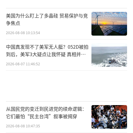
调解方曾力劝哈马斯释放被扣押人员，最
终被哈马斯接受。其主要理由是只要哈马斯释
美国为什么盯上了多晶硅 贸易保护与竞
放被扣押人员，那么以色列将失去所有继续开
争焦点
战的理由。而尽管此前内塔尼亚胡曾宣称
2026-08-08 10:13:54
要“完全铲除哈马斯”，但根据目前达成的和
中国真发现不了美军无人艇？052D被拍
平协议，哈马斯在战后仍将是加沙地区不可忽
到后，美军3大疑点让我怀疑 真相并非
视的存在。
如此
2026-08-07 11:46:52
四川大学国际关系学院教授李昊表示，停
火协议的达成并非出于某一方的“善意”，而
是各方势力冷静计算后的结果，是多种国际力
量相互叠加后形成的化学反应。李昊认为，美
从国民党的变迁到民进党的续命逻辑：
国总统特朗普急需一场外交胜利证明“美国回
它们最怕“民主台湾”叙事被揭穿
来了”，而以色列需要体面收场，避免国际和
2026-08-08 10:47:35
国内的政治滑坡；哈马斯需要继续喘息的机