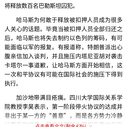
将释放数百名巴勒斯坦囚犯。
哈马斯为何敢于释放被扣押人员成为很多
人关心的话题。毕竟当被扣押人员全部归还之
后，哈马斯也将失去制约以色列的筹码，有可
能面临以军的报复。有报道称，特朗普派出心
腹亲信加入谈判，并且施压内塔尼亚胡对袭击
卡塔尔一事道歉，让哈马斯方面开始相信，这
一次和平协议有可能在国际社会的施压下得到
执行。
加沙地带满目疮痍。四川大学国际关系学
院教授李昊表示，第一阶段停火协议的达成并
非出于某一方的“善意”，而是各方势力冷静
计算后的结果，是多种国际力量相互叠加后形
点击查看全文(剩余
82
%)