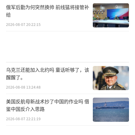
会，而卡塔尔、埃及、沙特等不想让火焰烧到
俄军后勤为何突然换帅 前线猛将接管补
给
自己家门口。哈马斯为啥敢“豪赌”和平协议
2026-08-07 20:22:15
特朗普施压下的信任转变！
（责任编辑：卢其龙 CM088
2）
乌克兰还能加入北约吗 童话听够了，该
醒醒了。
2026-08-08 13:24:48
美国反航母新战术抄了中国的作业吗 借
鉴中国反介入思路
2026-08-07 22:21:19