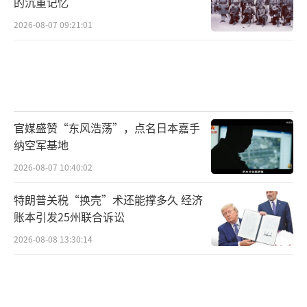
执行都必须保证“互惠性”，以色列如果单方
的沉重记忆
面行动将遭到调停国的干预。
2026-08-07 09:21:01
此外哈马斯并未被要求解除所有武装，在
战后依然作为一个政治实体存在。协议第一阶
段明确表示，哈马斯不会被解除任何武装，用
以防备以色列的袭击。直到所有被扣押人员释
官媒盛赞“东风浩荡”，点名日本嘉手
放完毕，以军撤回到“黄线”之后才会考虑哈
纳空军基地
马斯上交武器的问题。协议要求哈马斯提供其
2026-08-07 10:40:02
武器库的“初步清单”，以供后续谈判作参
特朗普关税“换壳”术还能撑多久 经济
考，但并未明确提出哈马斯需要上交多少武
账本引发25州联合诉讼
器。哈马斯战后会将治理加沙的权力移交
2026-08-08 13:30:14
给“技术官僚机构”，但仍保留政治实体和部
分军事力量。