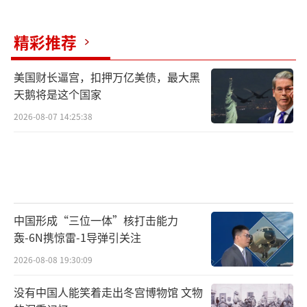
根据已经签字生效的和平协议，哈马斯同
精彩推荐
意在以色列全面撤军的情况下交出被扣押人
员。两名来自哈马斯的巴勒斯坦官员承认，这
美国财长逼宫，扣押万亿美债，最大黑
是一场“冒险的赌博”。不过和以往的停火协
天鹅将是这个国家
议不同，这次的协议设计了层层嵌套的制约机
2026-08-07 14:25:38
制，希望尽量保证以色列能顺利执行停火协
议。被扣押人员的释放将分阶段执行，在第一
阶段过后会有72小时“冷却期”。以色列如果
没有遵守承诺（撤军+人道主义救援物资进入加
沙），哈马斯也可以暂停释放。卡塔尔和埃及
中国形成“三位一体”核打击能力
轰-6N携惊雷-1导弹引关注
等调解方将在现场监督被扣押人员释放，美方
2026-08-08 19:30:09
则将确保以色列不会进行报复行动，必要时可
冻结对以军援。特朗普强调，每个阶段的协议
没有中国人能笑着走出冬宫博物馆 文物