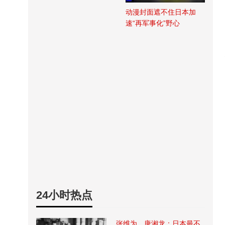
动漫封面遮不住日本加
速“再军事化”野心
24小时热点
张维为、唐湘龙：日本最不