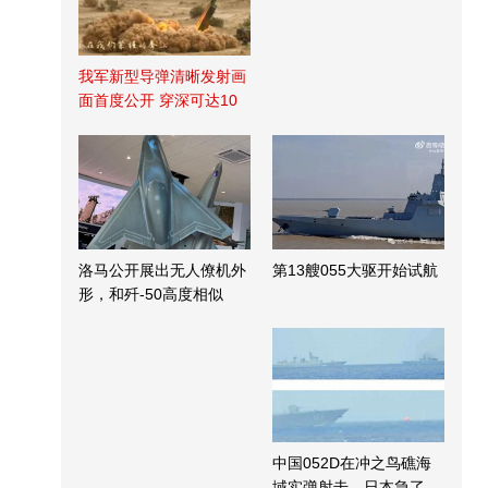
我军新型导弹清晰发射画
面首度公开 穿深可达10
米
洛马公开展出无人僚机外
第13艘055大驱开始试航
形，和歼-50高度相似
中国052D在冲之鸟礁海
域实弹射击，日本急了