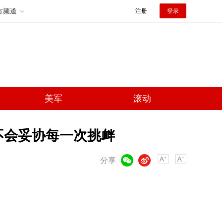
方频道
注册
登录
美军
滚动
不会妥协每一次挑衅
微信
微博
分享