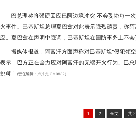
巴总理称将强硬回应巴阿边境冲突 不会妥协每一
火事件。巴基斯坦总理夏巴兹对此表示强烈谴责，称阿富
应。夏巴兹在声明中强调，巴基斯坦在国防事务上不会
据媒体报道，阿富汗方面声称对巴基斯坦“侵犯领
表示，巴方正在全力应对阿富汗的无端开火行为。巴总
挑衅！
(
责任编辑
：
卢其龙 CM0882
)
1
2
全文
共