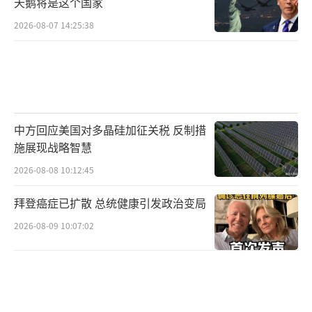
年仍未服役；土耳其的“可汗”导弹也因没有
天鹅将是这个国家
风洞测试，未能达到设计要求，至今没有列
2026-08-07 14:25:38
装。
尽管火星11E和鹰击-17在外形上有些相
似，但两者的技术水平差距明显。高超声速导
弹的设计不仅依赖外观，更需要强大的科技实
中方回应美国对多晶硅加征关税 反制措
力和国家综合国力的支撑。朝鲜在这一领域的
施展现战略智慧
技术积累尚浅，未来仍需长时间的努力才能追
2026-08-08 10:12:45
赶上顶尖水平。
（责任编辑：张佳鑫）
拜登癌症已扩散 总统健康引发政治变局
2026-08-09 10:07:02