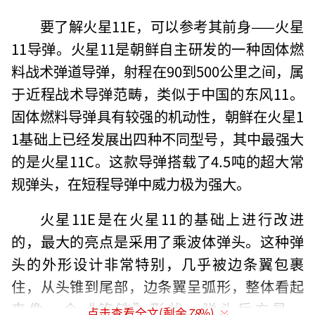
要了解火星11E，可以参考其前身——火星
11导弹。火星11是朝鲜自主研发的一种固体燃
料战术弹道导弹，射程在90到500公里之间，属
于近程战术导弹范畴，类似于中国的东风11。
固体燃料导弹具有较强的机动性，朝鲜在火星1
1基础上已经发展出四种不同型号，其中最强大
的是火星11C。这款导弹搭载了4.5吨的超大常
规弹头，在短程导弹中威力极为强大。
火星11E是在火星11的基础上进行改进
的，最大的亮点是采用了乘波体弹头。这种弹
头的外形设计非常特别，几乎被边条翼包裹
住，从头锥到尾部，边条翼呈弧形，整体看起
来像一个“铬铁”形状。弹头后方是一
点击查看全文(剩余
78
%)