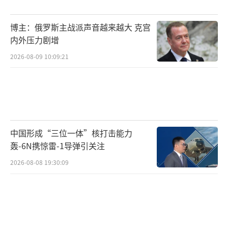
斯和GPS卫星制导。但卫星制导容易受到干
博主：俄罗斯主战派声音越来越大 克宫
扰，一旦出现干扰，导航误差就会增大。相较
内外压力剧增
之下，鹰击-17作为反舰导弹，不仅具备北斗军
2026-08-09 10:09:21
码的厘米级导航精度，还搭载了多模复合导引
头，即使在高超声速飞行中遇到“黑障”也能
精确锁定海上目标。这使得鹰击-17的技术水平
远超火星11E，甚至领先于东风-17，堪称世界
一流。
中国形成“三位一体”核打击能力
轰-6N携惊雷-1导弹引关注
从发射平台来看，两者的重量差异也很明
2026-08-08 19:30:09
显。火星11E采用了五对轮的发射车，每辆车装
载2枚导弹；而鹰击-17则使用了四对轮的发射
车，同样装载2枚导弹。这说明火星11E的重量
肯定比鹰击-17要大。鹰击-17之所以设计得较