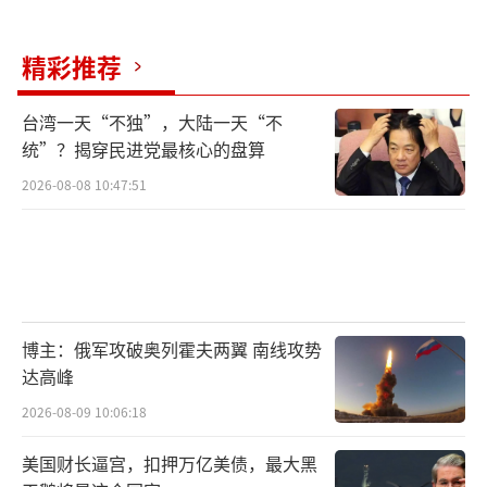
轻，是因为它的发射单元是按照中国HT-1垂直
发射单元的标准设计的，严格控制了重量，以
精彩推荐
保证实战中的兼容性。
台湾一天“不独”，大陆一天“不
高超声速导弹的研发离不开高超声速风洞
统”？揭穿民进党最核心的盘算
的支持，而这对于许多国家来说都是一大挑
2026-08-08 10:47:51
战。全球目前拥有完善高超声速风洞的国家仅
有中、美、俄三国。中国的JF22风洞功率可达1
500万千瓦，强大的电力支持使其能够进行大量
的风洞测试。相比之下，朝鲜的能源状况显然
无法支撑如此高水平的风洞测试设施，甚至连
博主：俄军攻破奥列霍夫两翼 南线攻势
达高峰
基础的高超声速风洞都难以建设。许多其他国
2026-08-09 10:06:18
家也面临类似的问题，比如韩国的KVLS-2垂直
发射系统，虽然进行了多年的测试，但到2025
美国财长逼宫，扣押万亿美债，最大黑