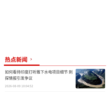
要高，动压也会达到1.77兆帕，每平方厘米要
承受17.7公斤的重量。这对导弹翼面的强度要
求极其苛刻。
鹰击-17的边条翼和尾舵都是黑色的，表明
它们采用了能够承受高温和高压的特殊材料，
否则在这样的环境下早就变形了。相比之下，
火星11E的边条翼和舵面都是灰白色，显然没有
热点新闻
使用如此高端的材料。此外，火星11E的边条翼
如何看待印度打听雅下水电项目细节 刺
是弧形设计，而鹰击-17则采用了大后掠梯形边
探情报引发争议
条，这两种形状在高超声速下的结构强度差异
2026-08-09 10:04:52
很大。
制导系统方面，两者的差距也非常明显。
火星11E仍然依赖惯性导航系统，并结合格纳罗