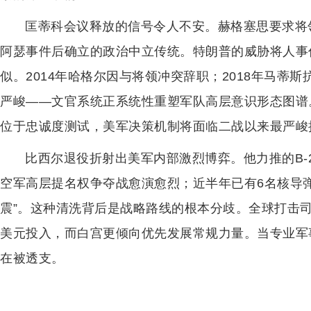
匡蒂科会议释放的信号令人不安。赫格塞思要求将
阿瑟事件后确立的政治中立传统。特朗普的威胁将人事
似。2014年哈格尔因与将领冲突辞职；2018年马蒂
严峻——文官系统正系统性重塑军队高层意识形态图谱
位于忠诚度测试，美军决策机制将面临二战以来最严峻
比西尔退役折射出美军内部激烈博弈。他力推的B-
空军高层提名权争夺战愈演愈烈；近半年已有6名核导
震”。这种清洗背后是战略路线的根本分歧。全球打击司令部
美元投入，而白宫更倾向优先发展常规力量。当专业军
在被透支。