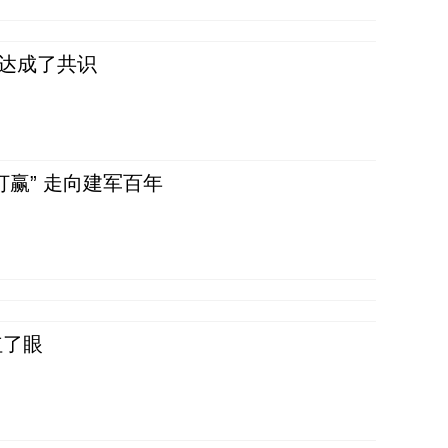
民达成了共识
赢” 走向建军百年
红了眼