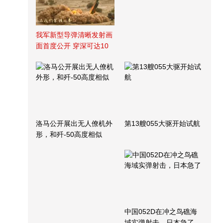
我军新型导弹清晰发射画
面首度公开 穿深可达10
米
洛马公开展出无人僚机外
第13艘055大驱开始试航
形，和歼-50高度相似
中国052D在冲之鸟礁海
域实弹射击，日本急了