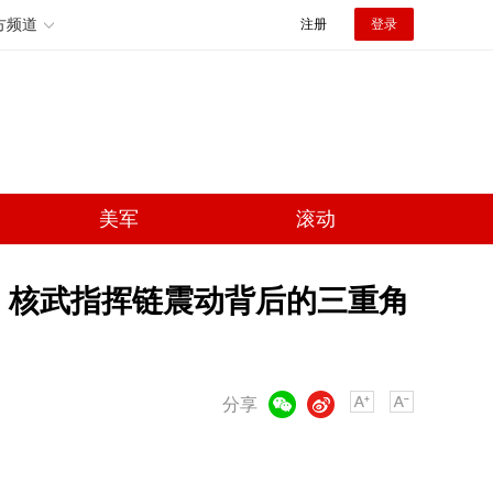
方频道
注册
登录
美军
滚动
 核武指挥链震动背后的三重角
微信
微博
分享