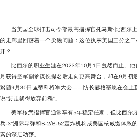
当美国全球打击司令部最高指挥官托马斯·比西尔
的走廊里回荡着一个尖锐问题：这位执掌美国三分之二
开？
比西尔的职业生涯在2023年10月1日戛然而止。他
月获得空军副参谋长提名后走向更高舞台，却在9月初
紧随9月30日匡蒂科将军大会——防长赫格塞思在会上
说“要走就得放弃前程”。
美军核武指挥官通常享有5年稳定任期，但比西尔履
兵-3”洲际导弹和B-2/B-52轰炸机构成美国核威慑
素的深层动荡。