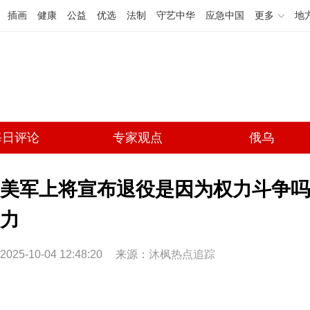
插画
健康
公益
优选
法制
守艺中华
应急中国
更多
地
每日评论
专家观点
俄乌
美军上将宣布退役是因为权力斗争吗
力
2025-10-04 12:48:20
来源：
沐枫热点追踪