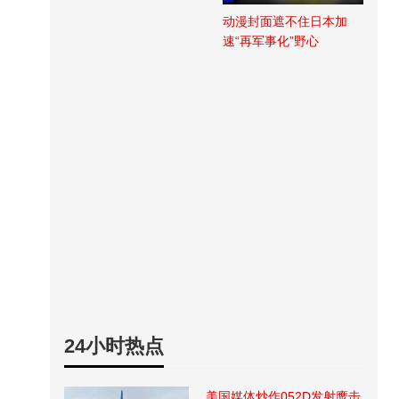
动漫封面遮不住日本加
速“再军事化”野心
24小时热点
美国媒体炒作052D发射鹰击