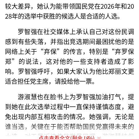
较大差异，她认为能带领国民党在2026年和20
28年的选举中获胜的候选人是合适的人选。
罗智强在社交媒体上承认自己对这份民调
感到有些失落，并指出竞选期间最困扰他的是
网络上关于“弃保”的传言，特别是“弃罗保
郑”的说法，这对他的一些支持者造成了影
响。罗智强呼吁，如果大家认为他比郑丽文更
适合担任党主席，请投给他一票。
游淑慧也在脸书上为罗智强加油打气，提
到她在此次选举过程中一直保持谨慎态度，避
免出现内部互相攻击的情况。她强调，无论是
谁当选，关键在于能否帮助国民党赢得未来的
大选。对于最近流传的党员民调，游淑慧持保
点击查看全文(剩余
18
%)