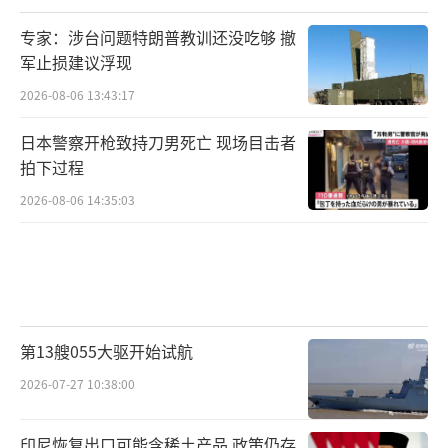
专家：涉台问题特朗普教训还没吃够 撤
军止损建议浮现
2026-08-06 13:43:17
日本警察开枪致持刀男死亡 现场目击者
拍下过程
2026-08-06 14:35:03
第13艘055大驱开始试航
2026-07-27 10:38:00
印尼恢复出口可能含稀土产品 政策仍存