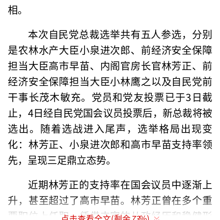
相。
本次自民党总裁选举共有五人参选，分别
是农林水产大臣小泉进次郎、前经济安全保障
担当大臣高市早苗、内阁官房长官林芳正、前
经济安全保障担当大臣小林鹰之以及自民党前
干事长茂木敏充。党员和党友投票已于3日截
止，4日经自民党国会议员投票后，新总裁将被
选出。随着选战进入尾声，选举格局出现变
化：林芳正、小泉进次郎和高市早苗支持率领
先，呈现三足鼎立态势。
近期林芳正的支持率在国会议员中逐渐上
升，甚至超过了高市早苗。林芳正曾在多个重
要职位上任职，凭借丰富的从政经历和稳健形
点击查看全文(剩余
73
%)