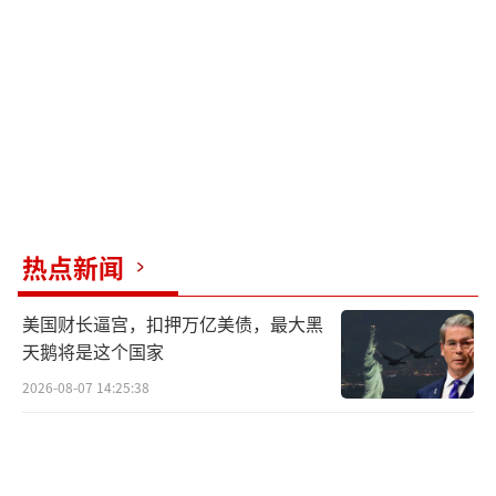
人均主张巩固日美同盟，但在具体立场上各有
侧重。林芳正曾担任日中友好议员联盟会长，
在对华关系上更为务实；小泉强调维护经济安
全；高市则提出新设“国家情报局”，强化外
交和安保领域的信息收集。
在安全保障领域，林芳正提议提前实现防
卫支出占GDP 2%的目标，小泉强调稳步推
热点新闻
进，而高市呼吁引进最新武器、加强远程打击
美国财长逼宫，扣押万亿美债，最大黑
能力，并未否定可能按美国要求进一步增加防
天鹅将是这个国家
卫支出占比的可能性。围绕如何应对外国人的
2026-08-07 14:25:38
问题，候选人主张提高门槛、采取更严格限制
措施，但程度有所不同。他们在竞选期间避免
就一些容易引发争议的敏感话题表态。