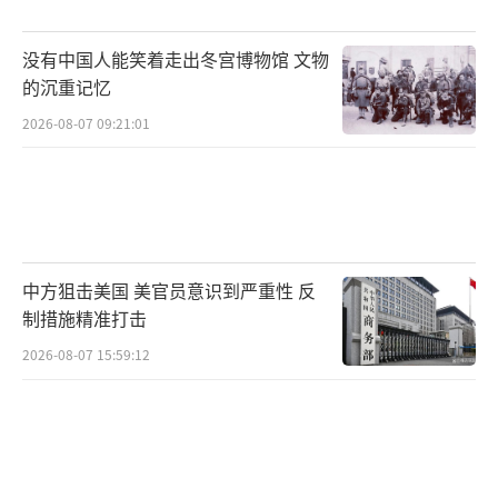
日媒普遍评价候选人的政策主张大同小
没有中国人能笑着走出冬宫博物馆 文物
异、缺乏新意，大多数主张与现有政策方针重
的沉重记忆
叠，缺乏实质性突破，政策论战显得枯燥乏
2026-08-07 09:21:01
味，能否真正落实还有待观察。
胜选者面临艰巨挑战。目前自民党在国会
参众两院均未达到多数席位，面临前所未有
的“双少数”困境。新当选的自民党总裁如果
中方狙击美国 美官员意识到严重性 反
成为日本新首相，推动政策议题和法案时需要
制措施精准打击
频繁与在野党协商，甚至妥协，执政会举步维
2026-08-07 15:59:12
艰。此外，日本民众对这次竞选活动总体评价
倾向负面，认为工资不涨、生活越来越苦，候
选人没有反思现状，却不断强调外部威胁，让
人失望。在经济层面，因为物价高涨、民生压