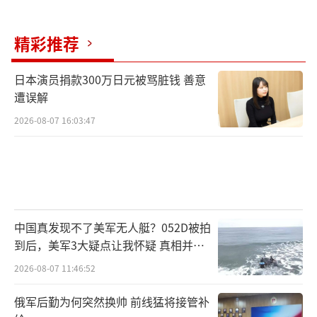
力，现在基层自民党员和民众更加倾向于支持
能提出明确财政刺激和改善民生政策的候选
精彩推荐
人。然而，当前日本政府的债务率已经很高，
过度刺激或将加剧财政风险，如何在民生需求
日本演员捐款300万日元被骂脏钱 善意
遭误解
和财政可持续性之间找到平衡点，也是当选者
2026-08-07 16:03:47
需要考虑的问题。自民党还因“黑金丑闻”和
老旧形象面临信任危机，新的自民党总裁需要
以实际的改革举措和政策效果来回应民众不
满，提振支持率。
（责任编辑：张蕾 TT0001）
中国真发现不了美军无人艇？052D被拍
到后，美军3大疑点让我怀疑 真相并非
如此
2026-08-07 11:46:52
俄军后勤为何突然换帅 前线猛将接管补