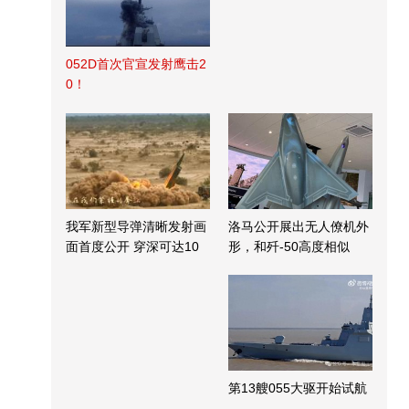
052D首次官宣发射鹰击2
0！
我军新型导弹清晰发射画
洛马公开展出无人僚机外
面首度公开 穿深可达10
形，和歼-50高度相似
米
第13艘055大驱开始试航