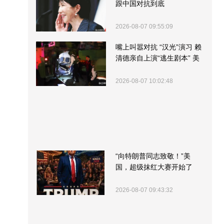
跟中国对抗到底
2026-08-07 09:55:09
嘴上叫嚣对抗 “汉光”演习 赖
清德亲自上演“逃生剧本” 美
军方围观“服务”
2026-08-07 10:02:48
“向特朗普同志致敬！”美
国，超级抹红大赛开始了
2026-08-07 09:43:32