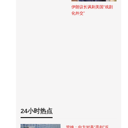
伊朗议长讽刺美国“戏剧
化外交”
24小时热点
管姚：中方对美“亮剑”反