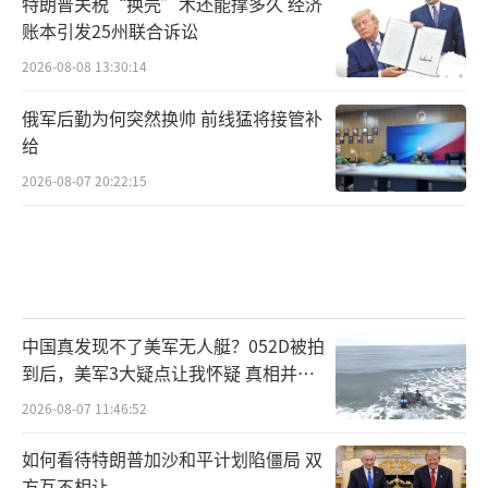
特朗普关税“换壳”术还能撑多久 经济
账本引发25州联合诉讼
2026-08-08 13:30:14
俄军后勤为何突然换帅 前线猛将接管补
给
2026-08-07 20:22:15
中国真发现不了美军无人艇？052D被拍
到后，美军3大疑点让我怀疑 真相并非
如此
2026-08-07 11:46:52
如何看待特朗普加沙和平计划陷僵局 双
方互不相让