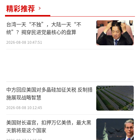
精彩推荐
一段时期内仍将置身于相对宽松的外交环境之
中，但阿富汗面临的困难也不少。阿富汗问题
台湾一天“不独”，大陆一天“不
在美国撤军后被边缘化，但其重要性和复杂性
统”？揭穿民进党最核心的盘算
没有降低。阿富汗局势变化对我国的影响是综
2026-08-08 10:47:51
合性的，需持续关注。
（责任编辑：张蕾 TT0001）
中方回应美国对多晶硅加征关税 反制措
施展现战略智慧
2026-08-08 10:12:45
美国财长逼宫，扣押万亿美债，最大黑
天鹅将是这个国家