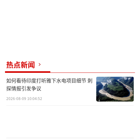
关于美军留下的资产，大部分武器都被塔
利班继承，包括直升机、车辆、轻武器等。战
斗机已飞走，个别直升机和飞机飞到了塔吉克
斯坦和乌兹别克斯坦。这些国家不愿放走这些
飞机，成了与阿富汗关系中的一个纠结点。塔
利班修复了一些直升机，用于救灾和巡逻。外
界估计美国在阿富汗遗留的装备价值有七八十
热点新闻
亿美元，大部分现在都在塔利班手中。
如何看待印度打听雅下水电项目细节 刺
目前阿富汗塔利班统治较为稳定，境内没
探情报引发争议
有大规模足以威胁塔利班政权的力量。经济形
2026-08-09 10:04:52
势虽有问题，但未出现特别严重的人道主义危
机。塔利班在女性权利和受教育等问题上饱受
诟病，实施了一些极端化政策。塔利班内部派
别内斗存在，但阿洪扎达总体居于上风，通过