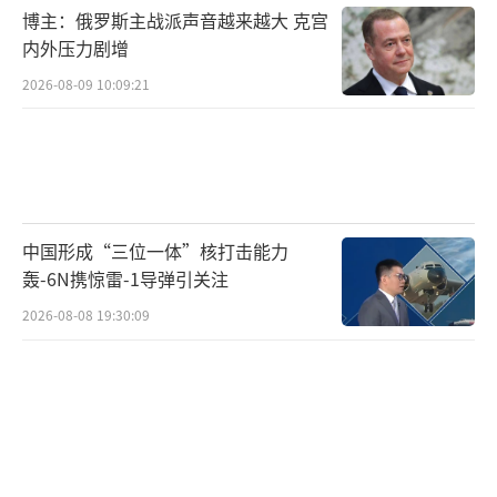
博主：俄罗斯主战派声音越来越大 克宫
构建直属情报系统和武装部队增强了控制力。
内外压力剧增
阿富汗面临外交局势的变化。中俄巴伊四
2026-08-09 10:09:21
国外长阿富汗问题非正式会议公告传递了更积
极的态度，愿意扩大经贸合作，帮助阿富汗融
入地区经济合作。同时，公告再次肯定了塔利
班在禁毒方面的努力，并关注阿富汗难民回流
中国形成“三位一体”核打击能力
问题。阿富汗正处于关键节点，短期内爆发大
轰-6N携惊雷-1导弹引关注
乱子的概率不高，但中长期不稳定风险仍偏
2026-08-08 19:30:09
大。
俄罗斯正式承认了阿富汗临时政府，中
国、巴基斯坦以及不少中东中亚国家也与阿富
汗保持大使级外交关系。当前国际环境复杂，
大国难以分心顾及阿富汗。塔利班在未来相当