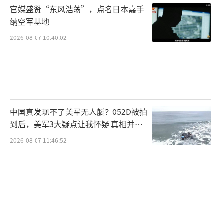
官媒盛赞“东风浩荡”，点名日本嘉手
构建直属情报系统和武装部队增强了控制力。
纳空军基地
阿富汗面临外交局势的变化。中俄巴伊四
2026-08-07 10:40:02
国外长阿富汗问题非正式会议公告传递了更积
极的态度，愿意扩大经贸合作，帮助阿富汗融
入地区经济合作。同时，公告再次肯定了塔利
班在禁毒方面的努力，并关注阿富汗难民回流
中国真发现不了美军无人艇？052D被拍
问题。阿富汗正处于关键节点，短期内爆发大
到后，美军3大疑点让我怀疑 真相并非
乱子的概率不高，但中长期不稳定风险仍偏
如此
2026-08-07 11:46:52
大。
俄罗斯正式承认了阿富汗临时政府，中
国、巴基斯坦以及不少中东中亚国家也与阿富
汗保持大使级外交关系。当前国际环境复杂，
大国难以分心顾及阿富汗。塔利班在未来相当