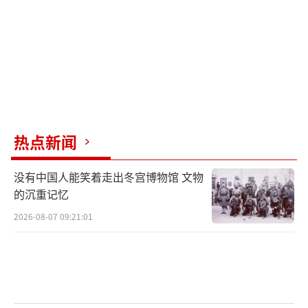
关于美军留下的资产，大部分武器都被塔
利班继承，包括直升机、车辆、轻武器等。战
斗机已飞走，个别直升机和飞机飞到了塔吉克
斯坦和乌兹别克斯坦。这些国家不愿放走这些
飞机，成了与阿富汗关系中的一个纠结点。塔
利班修复了一些直升机，用于救灾和巡逻。外
界估计美国在阿富汗遗留的装备价值有七八十
热点新闻
亿美元，大部分现在都在塔利班手中。
没有中国人能笑着走出冬宫博物馆 文物
目前阿富汗塔利班统治较为稳定，境内没
的沉重记忆
有大规模足以威胁塔利班政权的力量。经济形
2026-08-07 09:21:01
势虽有问题，但未出现特别严重的人道主义危
机。塔利班在女性权利和受教育等问题上饱受
诟病，实施了一些极端化政策。塔利班内部派
别内斗存在，但阿洪扎达总体居于上风，通过