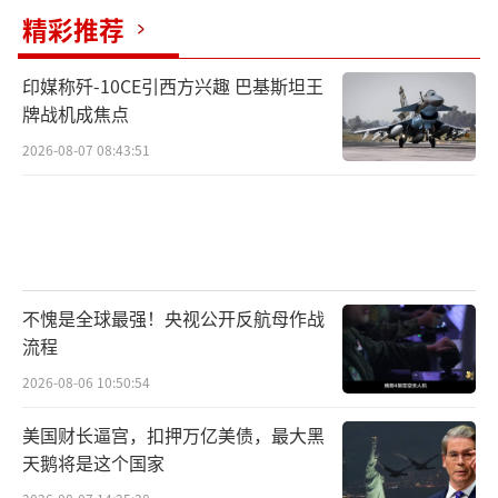
精彩推荐
一段时期内仍将置身于相对宽松的外交环境之
中，但阿富汗面临的困难也不少。阿富汗问题
印媒称歼-10CE引西方兴趣 巴基斯坦王
在美国撤军后被边缘化，但其重要性和复杂性
牌战机成焦点
没有降低。阿富汗局势变化对我国的影响是综
2026-08-07 08:43:51
合性的，需持续关注。
（责任编辑：张蕾 TT0001）
不愧是全球最强！央视公开反航母作战
流程
2026-08-06 10:50:54
美国财长逼宫，扣押万亿美债，最大黑
天鹅将是这个国家