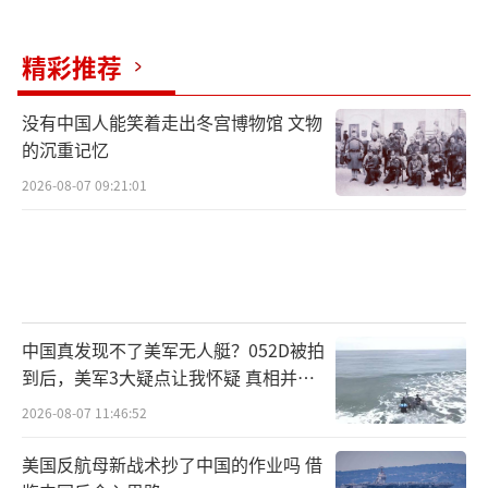
仍存在不确定性，选情随时会被网络舆论等因
素改变。
精彩推荐
陈言认为，高市早苗和小泉进次郎在民意
没有中国人能笑着走出冬宫博物馆 文物
调查中领先，但高市早苗面临保守势力分流的
的沉重记忆
问题，小泉进次郎年轻但缺乏完整的政策。林
2026-08-07 09:21:01
芳正相对稳健但在自民党内外缺乏人气。无论
谁胜出，下一任自民党总裁都将面临领导一个
联合政府的挑战。
（责任编辑：张蕾 TT0001）
中国真发现不了美军无人艇？052D被拍
到后，美军3大疑点让我怀疑 真相并非
如此
2026-08-07 11:46:52
美国反航母新战术抄了中国的作业吗 借