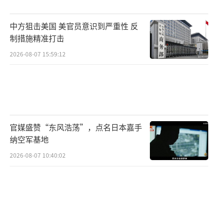
五位候选人的政策主张各有侧重。高市早
中方狙击美国 美官员意识到严重性 反
苗主张维持货币宽松与扩张性的财政政策，提
制措施精准打击
出将食品消费税从8%降至零等措施。小泉进次
2026-08-07 15:59:12
郎关注经济问题，力争扩大工资增幅，同时关
注过渡旅游问题。林芳正在对华、对美外交方
面具备实务经验。小林鹰之主打经济政策但知
名度较低。茂木敏充作为资深政治家，拥有丰
官媒盛赞“东风浩荡”，点名日本嘉手
富的党内经验。
纳空军基地
资本市场也在密切关注选举结果。高市早
2026-08-07 10:40:02
苗的胜选可能推动股市上涨，而小泉进次郎的
胜选可能导致日元走强，日债收益率下降。面
对当前复杂的选情，分析人士认为，最终结果