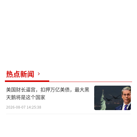
将日常工作搬到了社交媒体上；小林鹰之晒出
竞选中的午餐照片。这些行为引发了网友的不
同反应。
在一次电视辩论中，主持人要求五位候选
人用英文回应未来的日美关系，只有林芳正与
茂木敏充用英语回答，此事让日本网友对未来
的首相与美国政府打交道的能力表示担忧。
热点新闻
两位领先候选人小泉进次郎和高市早苗也
美国财长逼宫，扣押万亿美债，最大黑
遇到了一些麻烦。小泉进次郎的竞选团队被曝
天鹅将是这个国家
向支持者发送邮件要求在网上公开赞美他，随
2026-08-07 14:25:38
后小泉进次郎召开记者会承认事实并道歉。高
市早苗因部分言论与事实不符陷入争议，但她
仅表示会用自己的方法确认事实。