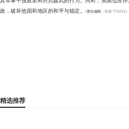
其军事干预政策和穷兵黩武的行为。同时，美国也应停止
政，破坏他国和地区的和平与稳定。
(
责任编辑
：
张蕾 TT0001
)
精选推荐