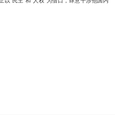
以“民主”和“人权”为借口，肆意干涉他国内