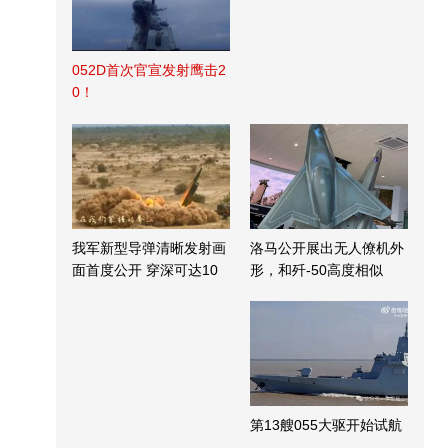
052D首次官宣发射鹰击2
0！
我军新型导弹清晰发射画
洛马公开展出无人僚机外
面首度公开 穿深可达10
形，和歼-50高度相似
米
第13艘055大驱开始试航