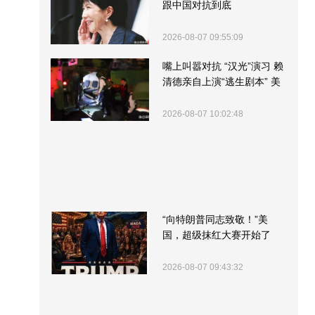
跟中国对抗到底
2026-08-07 09:55:09
嘴上叫嚣对抗 “汉光”演习 赖
清德亲自上演“逃生剧本” 美
军方围观“服务”
2026-08-07 10:02:48
“向特朗普同志致敬！”美
国，超级抹红大赛开始了
2026-08-07 09:43:32