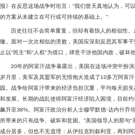
报》在反思这场战争时坦言：“我们曾天真地认为，可
的方案从未建立在可行或可持续的基础上。”
历史往往不会简单重复，但却有着惊人的相似性。
辙。面对一次次相似的溃败，美国应深刻反思其军事干
止以“民主”和“人权”为借口，肆意干涉他国内政，破
20年的阿富汗战争暴露出，美国在这场冲突中扮
岁月里，美军及其盟军的无情炮火造成了10多万阿富汗
园。战争给阿富汗带来的经济负担沉重，平均每天损失高
和发展。长期的战乱使得阿富汗经济陷入困境，目前约
飙升至38%。阿富汗政治分析人士穆罕默德·达内什乔
所带来的只有战争、破坏和贫困。”美国领导人的那句“
成分居多，但也不无道理：从伊拉克到叙利亚，再到阿