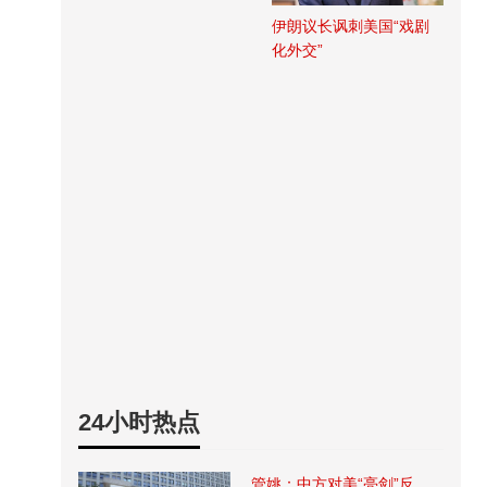
伊朗议长讽刺美国“戏剧
化外交”
24小时热点
管姚：中方对美“亮剑”反