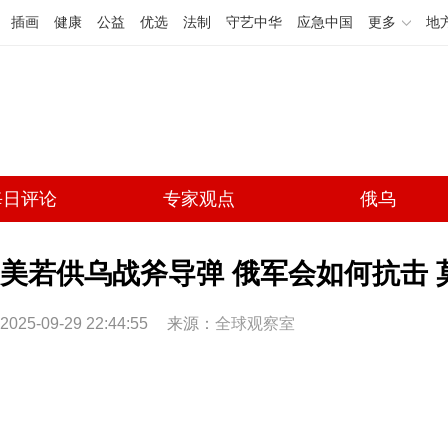
插画
健康
公益
优选
法制
守艺中华
应急中国
更多
地
每日评论
专家观点
俄乌
美若供乌战斧导弹 俄军会如何抗击
2025-09-29 22:44:55
来源：
全球观察室