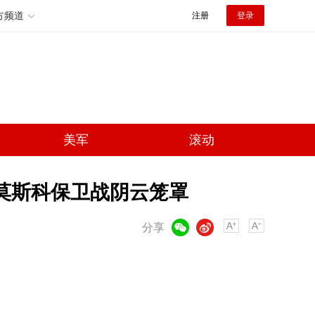
方频道
注册
登录
美军
滚动
 莫斯科保卫战阴云笼罩
微信
微博
分享