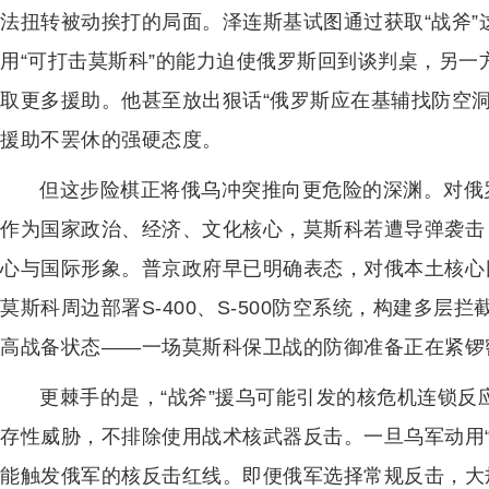
法扭转被动挨打的局面。泽连斯基试图通过获取“战斧
用“可打击莫斯科”的能力迫使俄罗斯回到谈判桌，另
取更多援助。他甚至放出狠话“俄罗斯应在基辅找防空
援助不罢休的强硬态度。
但这步险棋正将俄乌冲突推向更危险的深渊。对俄
作为国家政治、经济、文化核心，莫斯科若遭导弹袭击
心与国际形象。普京政府早已明确表态，对俄本土核心
莫斯科周边部署S-400、S-500防空系统，构建多
高战备状态——一场莫斯科保卫战的防御准备正在紧锣
更棘手的是，“战斧”援乌可能引发的核危机连锁
存性威胁，不排除使用战术核武器反击。一旦乌军动用
能触发俄军的核反击红线。即便俄军选择常规反击，大