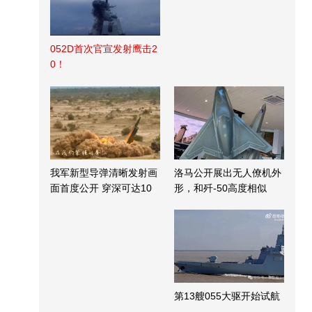
052D首次官宣发射鹰击2
0！
我军新型导弹清晰发射画
洛马公开展出无人僚机外
面首度公开 穿深可达10
形，和歼-50高度相似
米
第13艘055大驱开始试航