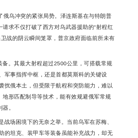
剧了俄乌冲突的紧张局势。泽连斯基在与特朗普
一请求不仅打破了西方对乌武器援助的“射程红
保卫战的阴云瞬间笼罩，普京政府面临前所未有
装备。其最大射程超过2500公里，可搭载常规
、军事指挥中枢，还是首都莫斯科的关键设
袭扰俄本土，但受限于航程和突防能力，难以
行、地形匹配制导等技术，能有效规避俄军常规
利器。
是战场困境下的无奈之举。当前乌军在苏梅、
助的坦克、装甲车等装备虽能补充战力，却无