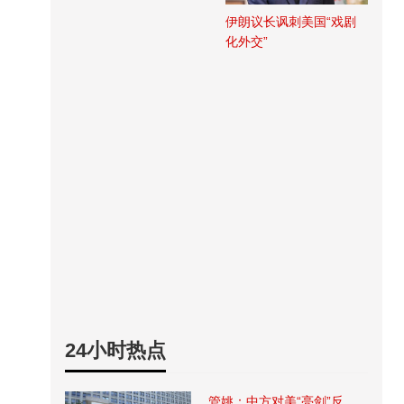
伊朗议长讽刺美国“戏剧
化外交”
24小时热点
管姚：中方对美“亮剑”反