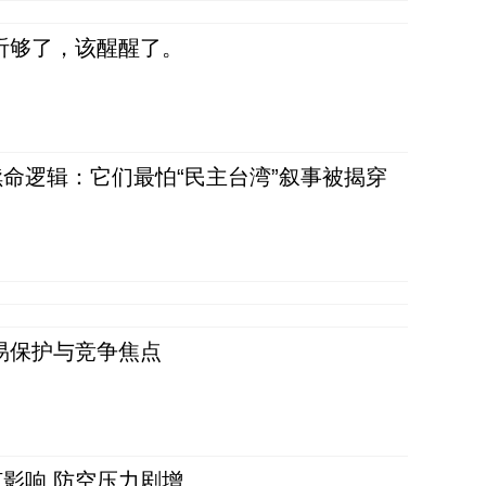
听够了，该醒醒了。
命逻辑：它们最怕“民主台湾”叙事被揭穿
易保护与竞争焦点
影响 防空压力剧增