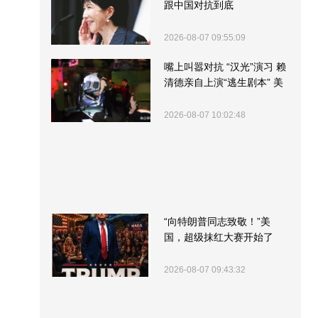
跟中国对抗到底
2026-08-07 09:55:09
嘴上叫嚣对抗 “汉光”演习 赖
清德亲自上演“逃生剧本” 美
军方围观“服务”
2026-08-07 10:02:48
“向特朗普同志致敬！”美
国，超级抹红大赛开始了
2026-08-07 09:43:32