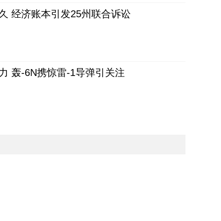
久 经济账本引发25州联合诉讼
 轰-6N携惊雷-1导弹引关注