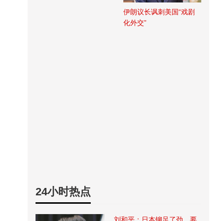
伊朗议长讽刺美国“戏剧
化外交”
24小时热点
刘和平：日本铆足了劲，要