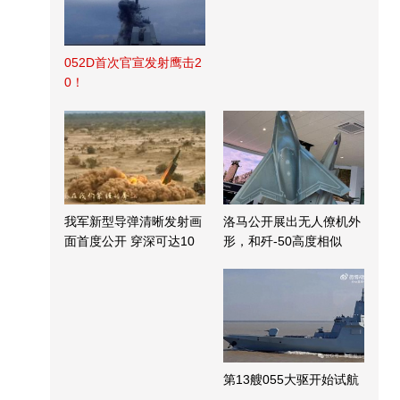
052D首次官宣发射鹰击2
0！
我军新型导弹清晰发射画
洛马公开展出无人僚机外
面首度公开 穿深可达10
形，和歼-50高度相似
米
第13艘055大驱开始试航