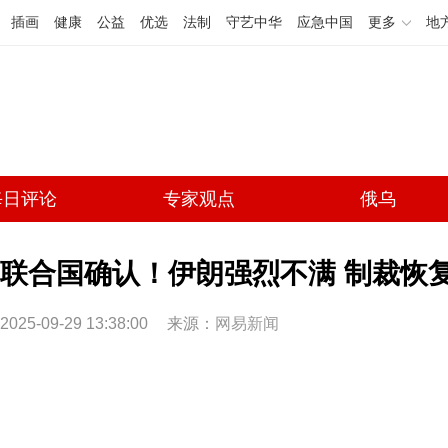
插画
健康
公益
优选
法制
守艺中华
应急中国
更多
地
每日评论
专家观点
俄乌
联合国确认！伊朗强烈不满 制裁恢
2025-09-29 13:38:00
来源：
网易新闻