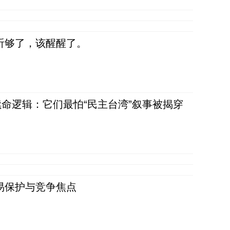
听够了，该醒醒了。
命逻辑：它们最怕“民主台湾”叙事被揭穿
易保护与竞争焦点