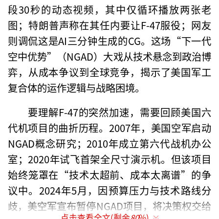
段30秒的动态视频，其中仅循环播放两张老
图；特朗普声称在其任内要让F-47服役；网友
则调侃这是AI三分钟生成的CG。这场“下一代
空中优势”（NGAD）大戏从技术悬念到政治博
弈，从成本争议到全球竞争，揭示了美国军工
复合体的运作逻辑与战略困境。
要理解F-47的突然加速，需要回顾美国六
代机项目的曲折历程。2007年，美国空军启动
NGAD概念研究；2010年成立第六代战机办公
室；2020年试飞首架全尺寸演示机。但该项目
始终笼罩在“技术太超前、成本太离谱”的争
议中。2024年5月，因预算压力与技术路线分
歧，美空军宣布暂停NGAD项目，将决策权交给
点击查看全文(剩余
80
%)