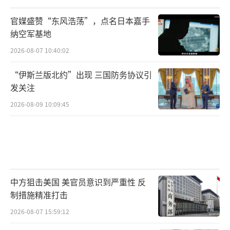
虑”裹挟，也要警惕“技术冒进”拖垮资源。
官媒盛赞“东风浩荡”，点名日本嘉手
真正的“空中优势”不在PPT里，而在训练
纳空军基地
场、生产线和每一名飞行员的手中。当美国忙
2026-08-07 10:40:02
着给F-47“翻页”时，中国已用歼-20写下更踏
“伊斯兰版北约”出现 三国防务协议引
实的答案。
发关注
2026-08-09 10:09:45
（责任编辑：卢其龙 CM0882）
中方狙击美国 美官员意识到严重性 反
制措施精准打击
2026-08-07 15:59:12