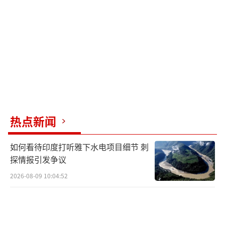
时巡航。但这些未来指标至今未见实物佐证。
波音发布的视频仅循环两张概念图，网友调侃
其比大学生课程设计还简陋。军事专家宋忠平
指出，六代机的技术门槛远超五代机，仅“全
域感知”就需要突破AI决策、高速数据链、抗
干扰通信等难题。F-47连样机都没曝光，要么
是藏得太深，要么是技术储备不足，只能先画
热点新闻
饼。
如何看待印度打听雅下水电项目细节 刺
F-47的单价预估高达3亿美元，是F-22的两
探情报引发争议
倍、F-35的三倍。这个数字不仅刷新“史上最
2026-08-09 10:04:52
贵战机”纪录，也暴露了美国军工复合体的吸
金逻辑。为追求“代差优势”，六代机被迫集
成大量未经验证的前沿技术，如自适应变循环