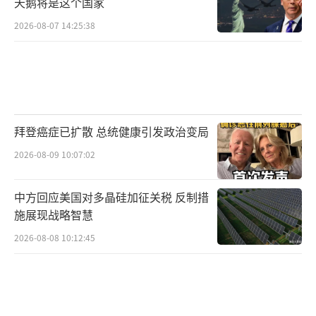
天鹅将是这个国家
主导的FCAS项目已完成首台发动机测试，目标
2026-08-07 14:25:38
是2040年前服役；俄罗斯苏-75虽定位五代半，
但其三维矢量推力、隐身设计已接近五代机标
准，俄方明确表示“六代机研发已启动”。美
国F-47仍在“首飞倒计时”阶段，预算却已烧
穿天花板。
拜登癌症已扩散 总统健康引发政治变局
F-47的故事是美国军工复合体、政治周期
2026-08-09 10:07:02
与战略焦虑交织的产物。它或许能按时首飞，
中方回应美国对多晶硅加征关税 反制措
或许会像F-22一样成为“技术丰碑”，但更可
施展现战略智慧
能的结局是成为又一个“成本失控、进度滞
2026-08-08 10:12:45
后”的吞金项目。对中国而言，F-47的“PPT
战术”提供了镜鉴：军事科技发展需平衡“前
瞻性”与“实用性”，既要布局六代机技术，
更要巩固现有装备优势；既要避免被“代差焦