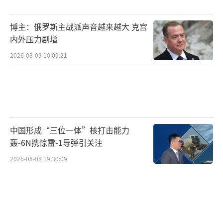
发动机的研发成本已超过50亿美元，且故障率
居高不下；智能蒙皮涉及纳米材料、柔性电子
博主：俄罗斯主战派声音越来越大 克宫
等民用未成熟技术，量产良品率难以保证。这
内外压力剧增
些超前投入最终都会转嫁到单机成本上。波音
2026-08-09 10:09:21
与诺格的竞争本质是“分蛋糕”，美国防务合
同常采用“成本加成”模式，研发费用越高，
承包商利润越丰厚。此次F-47重启，波音急需
通过“政治任务”挽回近年民机业务下滑的损
中国形成“三位一体”核打击能力
失，必然会推动成本向“安全区间”上探。
轰-6N携惊雷-1导弹引关注
F-47的复活时机耐人寻味。特朗普在大选
2026-08-08 19:30:09
关键期宣布选择波音，项目重启紧随其胜选。
这不是巧合，而是美国“军工-政治”共生体系
的常规操作。特朗普任内推动“美国优先”，
强调“重建美军优势”。选择波音既是对传统