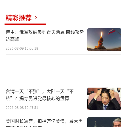
军工巨头的回馈，也能快速制造“军事成
就”的舆论热点。波音与诺格在美国政坛拥有
精彩推荐
庞大影响力，每年在游说上的投入超过2000万
博主：俄军攻破奥列霍夫两翼 南线攻势
美元。F-47项目重启本质上是军工集团通
达高峰
过“绑定国家安全”获取长期订单的政治操
2026-08-09 10:06:18
作。
美国近年面临中国歼-20批量列装、欧洲FC
AS项目加速、俄罗斯苏-75“将军”出口试探的
多重压力。F-47的紧急上马某种程度上是美国
台湾一天“不独”，大陆一天“不
对“失去空中优势”的应激反应——通过炒
统”？揭穿民进党最核心的盘算
作“六代机领先”，掩盖当前装备代差的缩
2026-08-08 10:47:51
小。相比之下，中国歼-20已实现全状态量产，
下一代战机进入关键技术攻关阶段；欧洲法国
美国财长逼宫，扣押万亿美债，最大黑