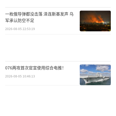
力。这场比赛的结果将深刻影响美国政府未来
一枚俄导弹都没击落 泽连斯基发声 乌
的运作模式和两党关系。美国政府资金将于明
军承认防空不足
晚耗尽 政治僵局引发停摆危机！
（责任编辑：卢其龙
2026-08-05 22:53:19
CM0882）
076两攻首次官宣使用综合电推！
2026-08-05 10:46:13