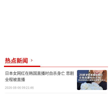
面，根据政治立场裁员可能会加剧美国的政治
分裂。此外，停摆也可能影响经济复苏过程，
特别是对依赖政府合同的行业。
这场政治僵局不仅影响了联邦雇员，也牵
动着普通民众的神经。社交媒体上，许多人对
政府效率低下表示不满，担心停摆会影响日常
生活服务。历史经验表明，政府停摆往往会导
热点新闻
致一系列连锁反应，如公共服务延迟、国家公
日本女网红在韩国直播时自杀身亡 悲剧
园关闭、护照处理停滞等。
全程被直播
随着最后期限的临近，美国正面临一场可
2026-08-06 09:21:46
能影响深远的政府停摆危机。两党能否在最后
时刻达成妥协，不仅关系到数十万联邦员工的
生计，也考验着美国政治体系应对危机的能