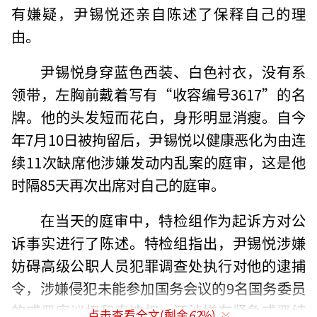
有嫌疑，尹锡悦还亲自陈述了保释自己的理
由。
尹锡悦身穿蓝色西装、白色衬衣，没有系
领带，左胸前戴着写有“收容编号3617”的名
牌。他的头发短而花白，身形明显消瘦。自今
年7月10日被拘留后，尹锡悦以健康恶化为由连
续11次缺席他涉嫌发动内乱案的庭审，这是他
时隔85天再次出席对自己的庭审。
在当天的庭审中，特检组作为起诉方对公
诉事实进行了陈述。特检组指出，尹锡悦涉嫌
妨碍高级公职人员犯罪调查处执行对他的逮捕
令，涉嫌侵犯未能参加国务会议的9名国务委员
的戒严审议权和表决权；还涉嫌在紧急戒严结
点击查看全文(剩余
62
%)