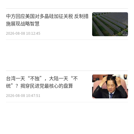
当天的庭审和保释审查共持续了3小时40分
钟左右，在当地时间13时55分左右结束。
（责任
中方回应美国对多晶硅加征关税 反制措
施展现战略智慧
编辑：张蕾 TT0001）
2026-08-08 10:12:45
台湾一天“不独”，大陆一天“不
统”？揭穿民进党最核心的盘算
2026-08-08 10:47:51