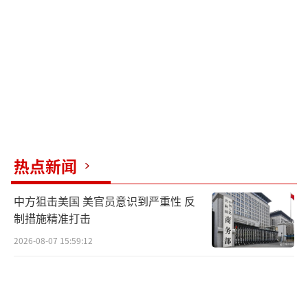
尹锡悦亲自进行了18分钟的发言，阐述自
己应该被保释的理由。他表示，在6平方米左右
的空间内生活很艰难，每周都要进行4至5天的
审判，特检组还会对他进行传唤调查，在拘留
状态下无法支撑这样高强度的调查和审判。
首尔中央地方法院批准了特检组提出的对
热点新闻
庭审进行转播的申请。当天法院对庭审部分进
行了全程录像，并将在庭审结束后予以公开；
中方狙击美国 美官员意识到严重性 反
保释审查部分未被允许拍摄。这也是韩国法院
制措施精准打击
首次对前总统的庭审情况进行全程录制并予以
2026-08-07 15:59:12
转播。此前，韩国法院仅对前总统朴槿惠和李
明博审判的宣判部分进行过录制和转播。