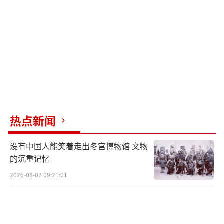
自民党新总裁很可能成为下一任日本首
相。自2020年8月安倍晋三宣布辞任首相以来，
5年内日本已经3次更换首相，出自自民党的菅
义伟、岸田文雄和石破茂分别当选。对于频繁
换相，日本民众心态复杂。一方面，许多人对
政局动荡感到焦虑和无奈，认为频繁换相导致
政策缺乏延续性，生活改善遥遥无期，不少人
对政治的不信任感也在加剧，“谁上台都一
热点新闻
样”的失望声音频繁出现。另一方面，一些人
没有中国人能笑着走出冬宫博物馆 文物
仍抱着“换人或许能带来新局面”的心态。可
的沉重记忆
以说，此次自民党总裁选举已不再只是党内的
2026-08-07 09:21:01
权力更替，更是日本社会对于“换相能否带来
实质转机”的一次检验。
从党员党友地方票层面来看，由于距上次