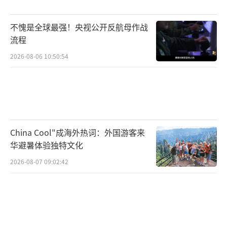
选举仅隔一年，党员结构变化不大，高市早苗
不愧是全球最强！央视公开反航母作战
的党员票基础仍具优势，但去年支持石破茂的
流程
票可能流向小泉进次郎或林芳正。高市早苗在
2026-08-06 10:50:54
自民党内担任过要职，但可能需要淡化一些具
有“极右色彩”的主张，例如避免明确表态参
拜靖国神社、搁置消费税减税等，而此举可能
引发保守派失望。小泉进次郎有着“年轻改革
者”的形象，但由于缺乏“党三役”经验，可
China Cool"成海外热词：外国游客来
能需要证明其政策稳定性。小林鹰之主打经济
华避暑体验独特文化
政策等议题，但可能需要进一步强化其政策特
2026-08-07 09:02:42
色。作为“稳健派”代表，林芳正和茂木敏充
两位有实绩的资深政治家可能被视作过渡人
选。