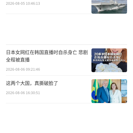
2026-08-05 10:46:13
值得注意的是，由于自民党在参众两院均
已沦为少数执政党，其新总裁未必能直接就任
日本首相，必须寻求在野党的支持。日媒普遍
认为，在多党化时代，在野党也需要为少数执
政党的政权运营承担责任，政策落实离不开各
日本女网红在韩国直播时自杀身亡 悲剧
方合作。对新总裁候选人而言，能否与在野党
全程被直播
达成合作也成为影响其竞选结果的重要因素之
2026-08-06 09:21:46
一。
这两个大国，真撕破脸了
展望未来，东洋经济在线网站分析称，依
2026-08-06 16:30:51
据当前的日本政治格局可以推演出两种发展方
向：一种是自民党在新总裁选举后仍无法摆脱
困境，在野党也无法整合资源，导致国会进一
步碎片化，政策推进将面临巨大阻力；另一种