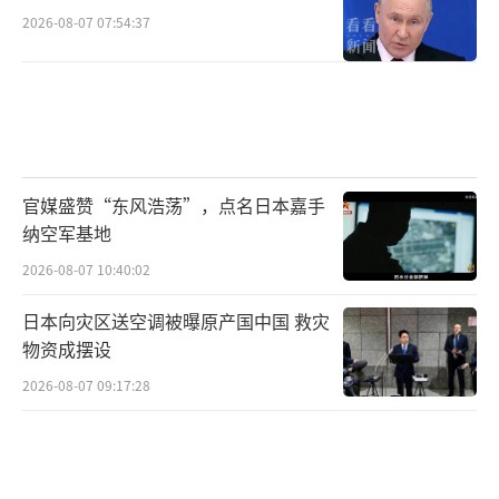
可持续性、出台支撑增长的能源战略、加大人
2026-08-07 07:54:37
才投资、打造与外国人的“共生社会”，以及
在国际秩序剧变中重构外交战略。东京大学政
治与公共政策学教授牧原出认为，下任自民党
总裁能否展现稳定国民生活的能力至关重要，
绝不能仅以人气论英雄。
（责任编辑：卢其龙 CM088
官媒盛赞“东风浩荡”，点名日本嘉手
2）
纳空军基地
2026-08-07 10:40:02
日本向灾区送空调被曝原产国中国 救灾
物资成摆设
2026-08-07 09:17:28