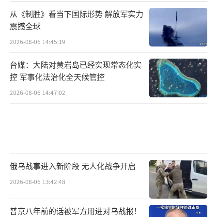
可能性较低，但若自民党在新总裁带领下重整
从《制胜》看当下国际形势 解放军实力
旗鼓，团结保守势力，同时立宪民主党和国民
震撼全球
民主党达成合作，可能重现历史上类似“自民
2026-08-06 14:45:19
党VS民主党”两大阵营对峙的格局，这更便于
台媒：大陆对黄岩岛已经实现常态化实
快速达成政策共识，但需突破当前各党派阀利
控 军事化法治化全天候管控
益的重重壁垒。
2026-08-06 14:47:02
尽管最终谁能问鼎相位仍是未知数，但日
本新首相上台之后必然会面临一系列严峻挑
战。大米等价格高企，民众工资增长跟不上通
胀速度，财政支出不断增多，利率也呈上升趋
俄乌战事进入新阶段 无人化战争开启
势。在这种情况下，如何确保按照美国要求增
2026-08-06 13:42:48
加防卫费也成为亟待解决的课题。长期课题还
包括应对少子化老龄化、确保社会保障与财政
普京八年前的话被军方用进对乌战报！