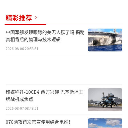
从议员票层面来看，麻生太郎、菅义伟和
岸田文雄3位前首相在此次党总裁选举中扮演关
精彩推荐
键角色，或成为左右局势的关键人物。麻生太
郎主导的“麻生派”拥有43名国会议员，是党
中国军舰发现跟踪的美无人艇了吗 揭秘
真相背后的物理与技术逻辑
内唯一完整存续的派阀，其投票动向影响巨
大。菅义伟虽无派阀背景，但支持他的“菅集
2026-08-06 20:53:51
团”仍然存续。作为去年助石破茂当选的关键
人物，菅义伟本次明确支持小泉进次郎，有望
将部分“石破派”选票整合至小泉阵营。岸田
文雄则通过“旧岸田派”影响选情，预计将全
印媒称歼-10CE引西方兴趣 巴基斯坦王
力支持林芳正，尽管林芳正支持率暂居中游，
牌战机成焦点
但岸田文雄的背书也许可以吸引寻求稳定的中
2026-08-07 08:43:51
间派议员，使其成为决选阶段的潜在“黑
马”。
076两攻首次官宣使用综合电推！