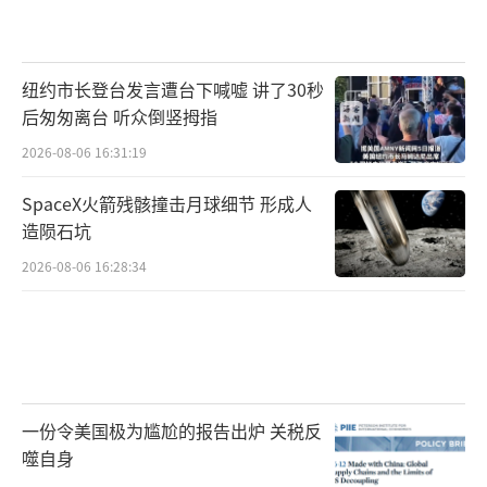
纽约市长登台发言遭台下喊嘘 讲了30秒
后匆匆离台 听众倒竖拇指
2026-08-06 16:31:19
SpaceX火箭残骸撞击月球细节 形成人
造陨石坑
2026-08-06 16:28:34
一份令美国极为尴尬的报告出炉 关税反
噬自身