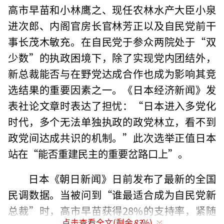
高市早苗和小林鹰之、现任农林水产大臣小泉
进次郎、内阁官房长官林芳正以及自民党前干
事长茂木敏充。在自民党于参众两院处于“双
少数”的执政困境下，除了实现党内团结外，
新总裁能否与在野党达成合作也成为影响其竞
选结果的重要因素之一。《日本经济新闻》发
表社论文章时表达了担忧：“日本进入多党化
时代，多个无法单独执政的政党林立，看不到
政党间达成共识的机制。”此次选举正值日本
站在“能否重建民主的重要岔路口上”。
日本《朝日新闻》日前发布了最新的全国
民调数据。当被问到“谁最适合成为自民党新
总裁”时，高市早苗获得28%的支持率，紧随
点击查看全文(剩余
83
%)