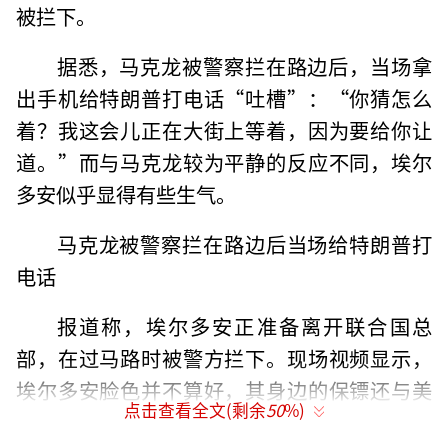
被拦下。
据悉，马克龙被警察拦在路边后，当场拿
出手机给特朗普打电话“吐槽”：“你猜怎么
着？我这会儿正在大街上等着，因为要给你让
道。”而与马克龙较为平静的反应不同，埃尔
多安似乎显得有些生气。
马克龙被警察拦在路边后当场给特朗普打
电话
报道称，埃尔多安正准备离开联合国总
部，在过马路时被警方拦下。现场视频显示，
埃尔多安脸色并不算好，其身边的保镖还与美
点击查看全文(剩余
50
%)
国警方发生了些小摩擦，前者试图拆除路障。