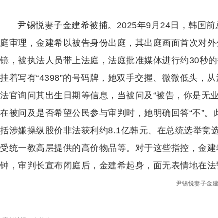
尹锡悦妻子金建希被捕。2025年9月24日，韩
庭审理，金建希以被告身份出庭，其出庭画面首次对外
镜，被执法人员带上法庭，法庭批准媒体进行约30秒
挂着写有“4398”的号码牌，她双手交握、微微低头，
法官询问其出生日期等信息，当被问及“被告，你是无业
在被问及是否希望公民参与审判时，她明确回答“不”
括涉嫌操纵股价非法获利约8.1亿韩元、在总统选举竞
受统一教高层提供的高价物品等。对于这些指控，金建
钟，审判长宣布闭庭后，金建希起身，面无表情地在法
尹锡悦妻子金