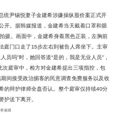
国前总统尹锡悦妻子金建希涉嫌操纵股价案正式开
公开。据韩媒报道，金建希当天戴着口罩和眼
的拍摄。画面中，金建希身着黑色正装，左胸前
从法庭门口走了15步左右到被告人席坐下。主审
人员吗”时，她回答道“是的，我是无业人员”，
。此次庭审中，检方对金建希提出三项指控，包
选期间接受政治掮客的民意调查免费服务以及收
希的辩护律师全盘否认。整个庭审仅持续40分
警护送下离开。
建希被捕