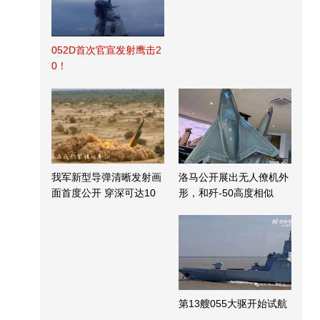
052D首次官宣发射鹰击2
0！
我军新型导弹清晰发射画
洛马公开展出无人僚机外
面首度公开 穿深可达10
形，和歼-50高度相似
米
第13艘055大驱开始试航