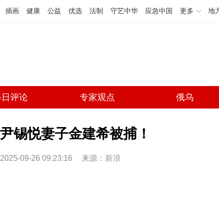
插画
健康
公益
优选
法制
守艺中华
应急中国
更多
地
每日评论
专家观点
俄乌
尹锡悦妻子金建希被捕！
2025-09-26 09:23:16
来源：
新浪