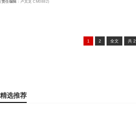
(
责任编辑
：
卢其龙 CM0882
)
1
2
全文
共
精选推荐