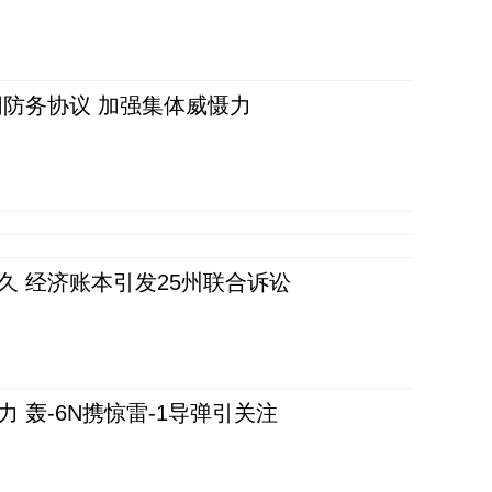
防务协议 加强集体威慑力
久 经济账本引发25州联合诉讼
 轰-6N携惊雷-1导弹引关注