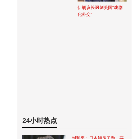
伊朗议长讽刺美国“戏剧
化外交”
24小时热点
刘和平：日本铆足了劲，要