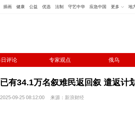
插画
健康
公益
优选
法制
守艺中华
应急中国
更多
地
每日评论
专家观点
俄乌
已有34.1万名叙难民返回叙 遣返计
2025-09-25 08:12:00
来源：
新浪财经