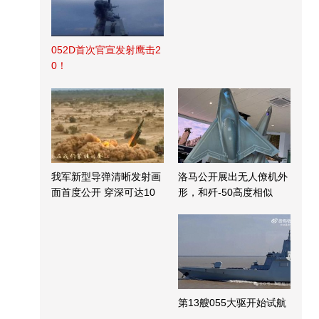
052D首次官宣发射鹰击2
0！
我军新型导弹清晰发射画
洛马公开展出无人僚机外
面首度公开 穿深可达10
形，和歼-50高度相似
米
第13艘055大驱开始试航