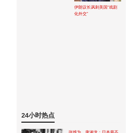
伊朗议长讽刺美国“戏剧
化外交”
24小时热点
张维为、唐湘龙：日本最不