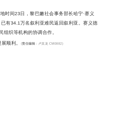
当地时间23日，黎巴嫩社会事务部长哈宁·赛义
，已有34.1万名叙利亚难民返回叙利亚。赛义德
民组织等机构的协调合作。
进展顺利。
(
责任编辑
：
卢其龙 CM0882
)