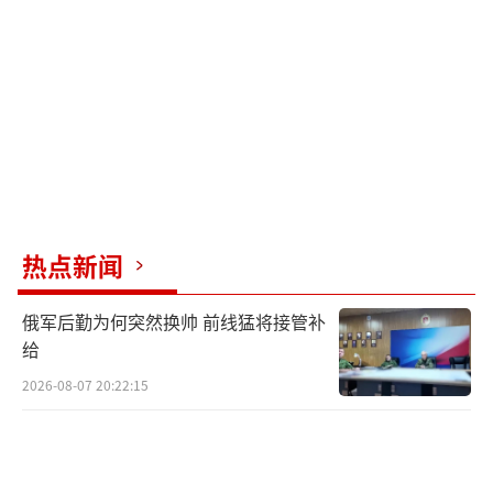
差不多占了美国大豆出口的60%。关税一上
来，中国立马改道转向巴西，美国大豆一下子
卖不动了。
2025年收粮季节，美国大豆农在TikTok上
哭着录视频：“这一辈子种的最好庄稼，如今
只能搅碎扔到地里，因为中国不买咯！”
美国大豆协会主席急得给特朗普写信求
热点新闻
助，直言豆农损失了超过1400万吨的订单。
俄军后勤为何突然换帅 前线猛将接管补
穆迪公司的数据显示，92.4%的关税费用
给
最终全压在美国民众身上，平均每家每年得多
2026-08-07 20:22:15
掏1300美元。
就为了特朗普那句“美国优先”，农民赔