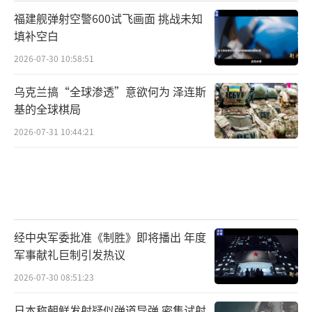
州的人大多抗拒疫苗，蓝州则硬性要求接种；
福建舰弹射空警600试飞画面 挑战未知
连戴不戴口罩，都被政治立场绑上了标签。
填补空白
2026-07-30 10:58:51
卡华反被中国逼出芯片自主
乌克兰搞“全球渗透”意欲何为 泽连斯
2018年特朗普一声令下，要制裁华为，想
基的全球棋局
借此扳倒中国高科技产业。结果咋样？华为非
2026-07-31 10:44:21
但没倒下，反倒激发了中国芯片的自主研发能
力。
沃尔特提到的数据告诉咱们：中国芯片的
自给率，从2018年的17%一路飙升到2025年的
经中央军委批准《制胜》即将播出 年度
42%。而且，中芯国际已经能搞出7纳米的芯片
军事献礼巨制引发热议
了，华为 Mate70 也用上了全国产的处理器。
2026-07-30 08:51:23
美国那边芯片公司遭了大亏，高通、英特
日本称朝鲜发射疑似弹道导弹 密集试射