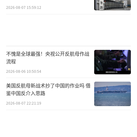
也没留情面，硬是要他们重谈北美自贸协定，
2026-08-07 15:59:12
搞得邻居一个个埋怨连连。
2018年北约峰会上，特朗普当着各国首脑
的面怒斥欧洲国家“赖着美国不走”，硬是逼
着他们把军费提高到占GDP的2%。
不愧是全球最强！央视公开反航母作战
流程
沃尔特搬出一个欧盟外交官的话：“每回
2026-08-06 10:50:54
跟特朗普开会，就跟看真人秀似的，根本猜不
美国反航母新战术抄了中国的作业吗 借
到他下一句会冒出啥奇葩话。”
鉴中国反介入思路
这反复无常可把欧洲人心凉透了，连法国
2026-08-07 22:21:19
总统马克龙都直言不讳地说得打造咱们欧洲自
己的军队。