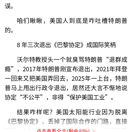
误。
咱们瞅瞅，美国人到底是咋吐槽特朗普
的。
8 年三次退出《巴黎协定》成国际笑柄
沃尔特教授头一个就臭骂特朗普“退群成
瘾”，2017年特朗普刚宣布退出，2021年拜登
一回来又把美国弄回去，2025年一上台，特朗
普马上甩出行政令退出，居然还大言不惭地说
协定“不公平”，非得“保护美国工业”。
结果咋样呢？美国太阳能行业因为脱离
《巴黎协定》，丢掉了国际合作的门路，直接
导致200多家企业关门大吉。连汽车大厂福特跟
点击查看全文(剩余
91
%)