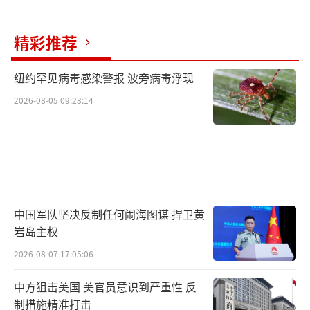
机”，手却忙着搞500亿美元贷款、2000亿美
元减税，心思全放股市上，老百姓死活根本没
精彩推荐
放眼里。
纽约罕见病毒感染警报 波旁病毒浮现
沃尔特拿约翰・霍普金斯大学的数据说
2026-08-05 09:23:14
了：美国新冠死了超过100万时，特朗普还在那
边吹“我们表现得很棒”。到了2025年，他又
回来了，居然还想甩掉世界卫生组织。
把盟友当提款机，北约差点散伙
中国军队坚决反制任何闹海图谋 捍卫黄
沃尔特文章里直说他“把北约变成了个保
岩岛主权
护费收钱的地儿”，这比喻真是太生动了。
2026-08-07 17:05:06
特朗普一上台就开炮，说德国“欠美国巨
中方狙击美国 美官员意识到严重性 反
额军费”，还扬言要撤军；对加拿大、墨西哥
制措施精准打击