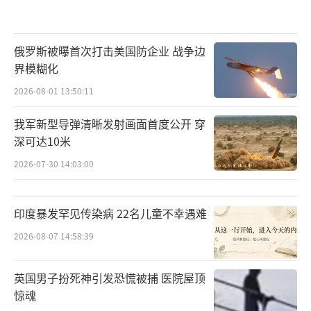
最麻烦的就是他退出伊核协议了，2018 年
特朗普不管盟友怎么反对，硬是单方面撕毁协
俄罗斯被曝首次打击美国防企业 战争边
议，结果伊朗马上又启动核计划，中东那边顿
界模糊化
时乱成一锅粥。
2026-08-01 13:50:11
特朗普可能觉得“退群”特别牛气，就跟
我军新型导弹清晰发射画面首度公开 穿
小孩生气了直接退出游戏似的。可美国一走，
深可达10米
中国和欧盟立马顶上，掌控规则的影响力越来
2026-07-30 14:03:00
越大。
沃尔特算过账：美国因退出那些组织丢掉
印度暴发罕见传染病 22名儿童不幸遇难
的国际话语权，至少得花十年才能追回，有些
2026-08-07 14:58:39
损失估计一辈子都补不上。
英国男子扮死神引发恐慌被捕 医院屋顶
国内分煽动国会山骚乱，把美国变成 红蓝
惊魂