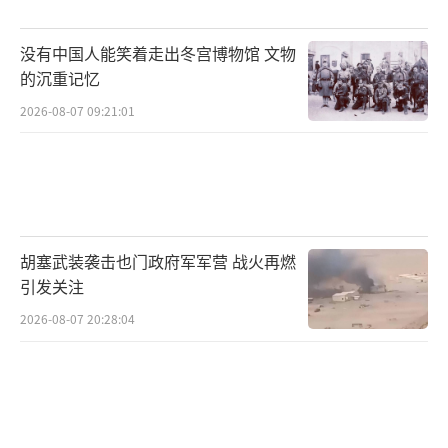
了钱，老百姓花了冤枉钱，华尔街那些大佬倒
是在期货市场上赚得钵满盆满。怪不得沃尔特
没有中国人能笑着走出冬宫博物馆 文物
直骂他“连点儿基本经济常识都搞不清楚”。
的沉重记忆
2026-08-07 09:21:01
死几十万人，还想靠减税救经济？
2020年新冠疫情闹得火热，特朗普老是在
推特上嚷嚷“病毒会奇迹般消失”，面对记者
还说“注射消毒液可能有效”，根本没把防疫
胡塞武装袭击也门政府军军营 战火再燃
专家的提醒放在眼里。
引发关注
最搞笑的就是2020年3月那会儿，特朗普一
2026-08-07 20:28:04
声令下禁止欧洲旅行，偏偏偏偏英国例外，结
果病毒还是从英国这条路进来了。
更滑稽的是，他嘴上说“这不是经济危