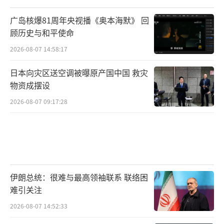
联合国谴责，拉美成死敌
广岛核爆81周年央视播《奥本海默》 回
沃尔特专门把“边境墙闹剧”列为重大失
顾历史与和平使命
误，说这是“既残酷又不顶用的政策”。
2026-08-07 14:58:17
为了盖那堵墙，特朗普硬是让政府停摆了3
日本向灾区送空调被曝原产国中国 救灾
5天，还把墨西哥当成了假想对头，说啥墨西哥
物资成摆设
得买单，结果最终还是美国老百姓掏了五十多
2026-08-07 09:17:28
亿美刀。
海关硬生生把非法移民的小孩跟父母分
开，关进铁丝网围成的笼子里，连联合国人权
专家都怒了，说这简直就是“酷刑”嘛。
伊朗总统：很难与最高领袖联系 联络困
难引关注
结果边境墙没挡住移民，反倒惹恼了好多
2026-08-07 14:52:33
拉美国家。墨西哥总统直言特朗普是“种族主