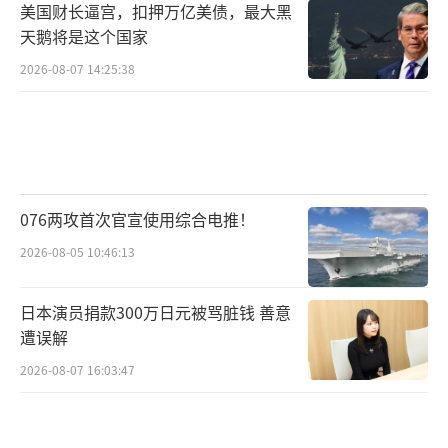
义者”，中美洲国家也懒得跟美国合伙打毒
美国财长逼宫，扣押万亿美债，最大黑
天鹅将是这个国家
品，理由就是“没道理帮个不尊重咱们的国
家”。
2026-08-07 14:25:38
美国优先 变 美国孤立，国际组织里的孤家
寡人
沃尔特教授在文中感慨万千地指出：特朗
076两攻首次官宣使用综合电推！
普把美国从“世界警察”变成了“孤家寡
2026-08-05 10:46:13
人”。
日本演员捐款300万日元被骂脏钱 善意
看看他退出了哪些组织就明白了：除了
遭误解
《巴黎协定》，还有跨太平洋伙伴关系协定（T
2026-08-07 16:03:47
PP）、伊朗核协议、联合国教科文组织、人权
理事会、中导条约……