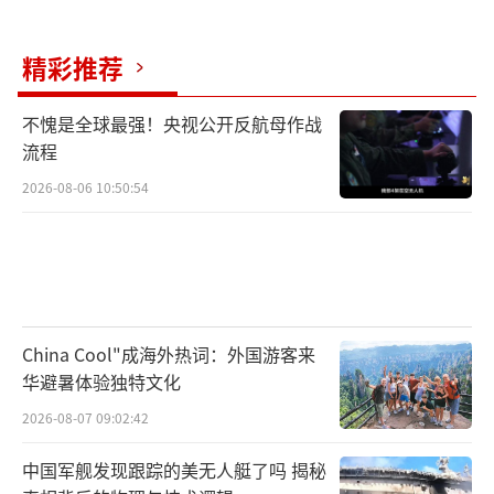
小幅萎缩，分析师预测7月至9月将再次下滑。
失业率仍然居高不下。根据政府调查，在制造
精彩推荐
业和建筑业等关键领域，计划在未来几个月裁
员的雇主数量超过了计划招聘的雇主，预示着
不愧是全球最强！央视公开反航母作战
流程
就业市场前景黯淡。美称准备好为阿根廷提供
2026-08-06 10:50:54
金融支持 稳定市场信心。
（责任编辑：卢其龙 CM088
2）
China Cool"成海外热词：外国游客来
华避暑体验独特文化
2026-08-07 09:02:42
中国军舰发现跟踪的美无人艇了吗 揭秘