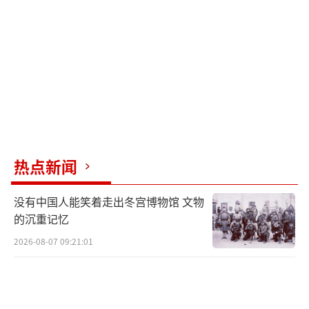
涉及总统米莱妹妹兼高级顾问Karina的贿赂丑
闻，二是米莱政府在一次关键省级选举中意外
惨败。
面对外汇储备快速消耗，米莱政府周一宣
布暂停征收农作物出口关税，以吸引更多美元
流入。EMFI Securities策略主管Matias Monte
s评论称，尽管围绕美国的援助仍有不确定性，
热点新闻
但一些措施总会出台，暂停农作物关税意味着
央行国际储备流失将会减少。
没有中国人能笑着走出冬宫博物馆 文物
的沉重记忆
除了经济困境，米莱政府还面临严峻的政
2026-08-07 09:21:01
治挑战，削弱了投资者信心。即将于10月26日
举行的中期选举被视为对米莱自2023年上任以
来的最大执政考验。民调显示，米莱的不支持