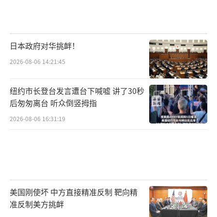
日本政府对华挑衅！
2026-08-06 14:21:45
纽约市长登台发言遭台下喊嘘 讲了30秒
后匆匆离台 听众倒竖拇指
2026-08-06 16:31:19
美国刚使坏 中方直接精准反制 靶向精
准反制美方挑衅