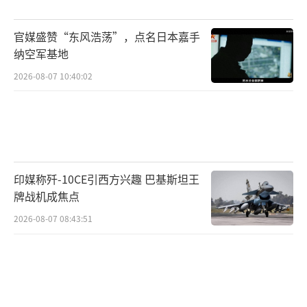
率正在上升，其政党对庇隆主义反对党的领先
优势已被削减一半。地方选举失利后，阿根廷
官媒盛赞“东风浩荡”，点名日本嘉手
总统米莱承认该国市场正处于“恐慌状态”，
纳空军基地
加剧了投资者对其改革前景的担忧。尽管政府
2026-08-07 10:40:02
动用外汇储备捍卫比索，资本外流仍在加速，
比索在过去一个月贬值超10%。
此外，米莱的立法议程也遭遇阻力。国会
中的反对派已经推翻了他在教育和医疗等民生
印媒称歼-10CE引西方兴趣 巴基斯坦王
支出项目上的一些否决权，引发市场对其治理
牌战机成焦点
能力的担忧。这些政治上的不确定性进一步加
2026-08-07 08:43:51
剧了经济层面的困境。
在米莱领导下，阿根廷的经济复苏出现停
滞。数据显示，该国经济产出在第二季度出现