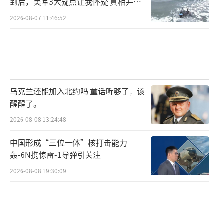
到后，美军3大疑点让我怀疑 真相并非
例。中国看似让步，实则以小换大——用资源换
如此
2026-08-07 11:46:52
通道，用短期利益换长期布局。未来的中欧班
列仍将在地缘政治的钢丝上前行。
（责任编辑：卢其
龙 CM0882）
乌克兰还能加入北约吗 童话听够了，该
醒醒了。
2026-08-08 13:24:48
中国形成“三位一体”核打击能力
轰-6N携惊雷-1导弹引关注
2026-08-08 19:30:09