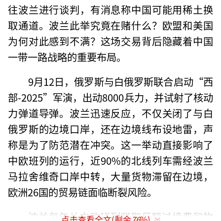
往波兰进行谈判，有消息称中国可能用稀土换
取通道。波兰此举究竟在赌什么？欧盟和美国
为何对此感到不满？这场交易背后隐藏着中国
一带一路战略的重要布局。
9月12日，俄罗斯与白俄罗斯联合启动“西
部-2025”军演，出动8000兵力，并试射了核动
力弹道导弹。波兰迅速反应，不仅关闭了与白
俄罗斯的边境口岸，还在边境线布设地雷，声
称是为了防范潜在冲突。这一举动直接影响了
中欧班列的运行，近90%的北线列车需经波兰
马拉舍维奇口岸中转，大量货物滞留在边境，
欧洲26国的贸易链面临断裂风险。
波兰每年从中欧班列赚取巨额过境费和物
点击查看全文(剩余
76
%)