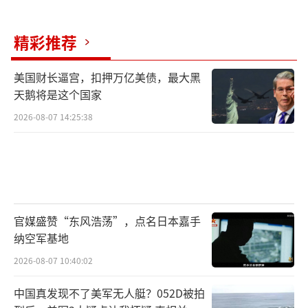
特朗普政府曾试图重建稀土供应链，但成本和
技术难度极高，可能几十年也追不上中国。如
精彩推荐
今中国对波兰开口，恐将削弱美国制裁中国科
技产业的筹码。
美国财长逼宫，扣押万亿美债，最大黑
天鹅将是这个国家
短期内，中欧班列将恢复通行，波兰将获
2026-08-07 14:25:38
益匪浅。但长期来看，波兰可能成为欧盟
的“稀土二道贩子”，中国需严防资源倒向欧
美；俄白与北约对峙持续，边境危机可能反复
发作，班列畅通仍受威胁。中国需要多元化线
路，加快发展中线（经中亚、高加索）和南线
官媒盛赞“东风浩荡”，点名日本嘉手
纳空军基地
（经土耳其），降低对波兰的依赖。
2026-08-07 10:40:02
波兰用一场“边境危机”换来稀土、农产
中国真发现不了美军无人艇？052D被拍
品、新能源三大红利，堪称外交勒索的经典案