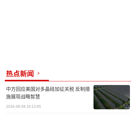
为了大局，中国在共同文件中提到“促进
两用物项合规贸易”，意味着波兰有望获得稀
土出口许可。此外，中方还同意在可控条件下
允许波兰农产品进入市场，并开展新能源产业
合作。
波兰此次“边境危机”背后有多重算计。
首先，经济方面，中欧班列对波兰来说是重要
热点新闻
的收入来源，通过勒索中国，既能拿到稀土资
中方回应美国对多晶硅加征关税 反制措
源，又能打开农产品销路，还能升级制造业。
施展现战略智慧
其次，政治上，波兰作为北约前线国家，希望
2026-08-08 10:12:45
通过经济手段向中国施压，逼迫中国在俄乌问
题上表态，甚至离间中俄白关系。最后，战略
上，波兰希望成为欧洲新能源和稀土中转枢