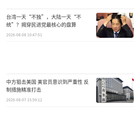
纽，提升其在欧盟的话语权。
台湾一天“不独”，大陆一天“不
中国看似“用稀土换通道”，实则有深
统”？揭穿民进党最核心的盘算
意。保班列就是保一带一路，中欧班列年开行
2026-08-08 10:47:51
超万列，涉及数万亿贸易额，绝不能因局部冲
突停滞。稀土出口虽有节制，但通过精准投放
可以换取地缘利益。同时，通过利益绑定软化
波兰的反华立场，分化欧美联盟。然而，这也
存在风险，若波兰将稀土转售欧美或在中美之
中方狙击美国 美官员意识到严重性 反
间反复横跳，中国可能面临“资源输血反被
制措施精准打击
咬”的局面。
2026-08-07 15:59:12
波兰拿到稀土许可后，欧盟多国表示不
满，德国、法国长期寻求稀土合作却受阻，而
波兰却靠“关门演戏”得手。美国更是焦虑，