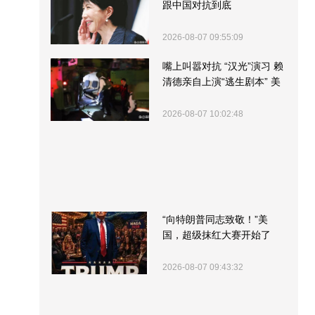
跟中国对抗到底
2026-08-07 09:55:09
嘴上叫嚣对抗 “汉光”演习 赖
清德亲自上演“逃生剧本” 美
军方围观“服务”
2026-08-07 10:02:48
“向特朗普同志致敬！”美
国，超级抹红大赛开始了
2026-08-07 09:43:32