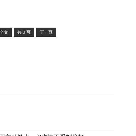
全文
共
3
页
下一页