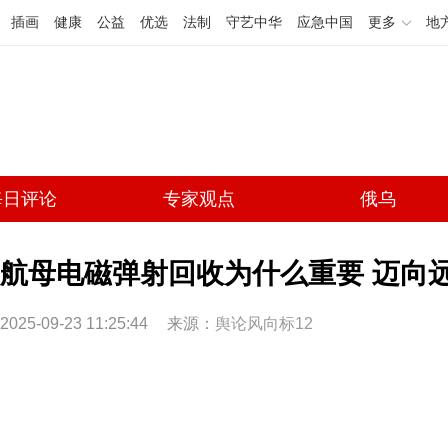
插画
健康
公益
优选
法制
守艺中华
应急中国
更多
地
每日评论
专家观点
俄乌
航母电磁弹射回收为什么重要 迈向远
2025-09-23 11:25:44
来源：
舆论风向标12