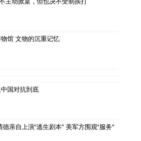
，不主动掀桌，但也决不受制挨打
物馆 文物的沉重记忆
跟中国对抗到底
清德亲自上演“逃生剧本” 美军方围观“服务”