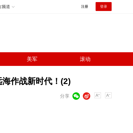
方频道
注册
登录
美军
滚动
海作战新时代！(2)
微信
微博
分享