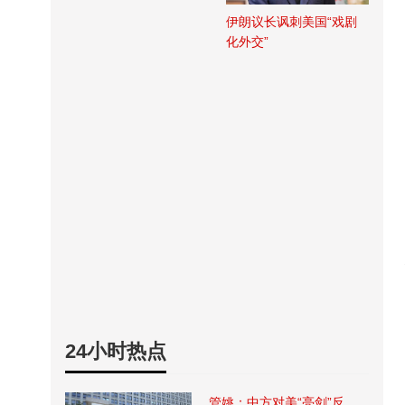
伊朗议长讽刺美国“戏剧
化外交”
24小时热点
管姚：中方对美“亮剑”反