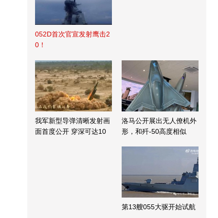
052D首次官宣发射鹰击2
0！
我军新型导弹清晰发射画
洛马公开展出无人僚机外
面首度公开 穿深可达10
形，和歼-50高度相似
米
第13艘055大驱开始试航