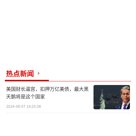
比提升至前线火力的40%。‌‌
人工智能军事化‌：通过‘天王星’无人战车和
自动化决策系统，实现战场感知与火力协同的
智能化升级。‌‌
杀伤链加速迭代‌：目标识别到打击时间从
数小时缩短至20分钟内，通过星链定位与火炮
协同提升打击效率。‌‌
热点新闻
适应能力的战略支撑‌战前军事改革‌ ：2022
美国财长逼宫，扣押万亿美债，最大黑
年前俄军完成编制重构，建立模块化作战单元
天鹅将是这个国家
以适应快速部署需求。‌‌
（责任编辑：卢其龙 CM0882）
2026-08-07 14:25:38
‌训练体系革新‌ ：2024年建成‘战训轮转’系
统，通过虚拟靶场模拟实战场景，强化士兵临