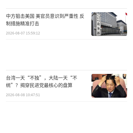
机处置能力。‌‌
军工综合体转型‌：冲突后俄罗斯将70%国防企
中方狙击美国 美官员意识到严重性 反
业转向无人机生产线，产能提升300%。‌‌
制措施精准打击
2026-08-07 15:59:12
台湾一天“不独”，大陆一天“不
统”？揭穿民进党最核心的盘算
2026-08-08 10:47:51