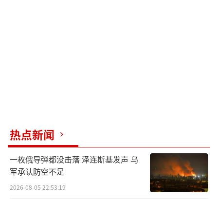
孙茜、林子烨、李善玉等悉数亮相首映活动。
观影结束后，主创团队与嘉宾围绕影片创作背
景、历史意义等展开深入分享。
《731》历时10年精心打磨，坚守初心是全
体创作人员的责任与使命。该片总出品人、总
监制庄严特别提及33年前与香港公司合作的
《黑太阳731》已深刻揭露731部队反人类罪
行，此次重拍是希望以全新视角、运用现代电
热点新闻
影技术，再次向世界展示731部队进行活体人体
一枚俄导弹都没击落 泽连斯基发声 乌
实验、研制生化武器的日本军国主义反人类罪
军承认防空不足
行。
2026-08-05 22:53:19
导演赵林山表示，团队在创作过程中参考