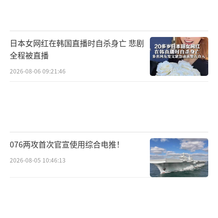
了大量真实史料，目的是通过艺术形式传递历
史责任，凝聚和平力量。他强调“揭露不代表
仇恨，揭露是唤醒”，称《731》是对那些逝去
日本女网红在韩国直播时自杀身亡 悲剧
者的告慰。同时，赵林山也提到历史真相的揭
全程被直播
露过程任重道远，“这只是开始，它是一场与
2026-08-06 09:21:46
时间、与遗忘，甚至与有意的掩盖之间的赛
跑。电影让历史从‘集体记忆’变为了‘集体
感受’，它会让更多受害者后人敢于发声，促
使研究者提出新的问题，甚至推动相关历史档
案的公开，这个过程远比一部电影漫长”。
076两攻首次官宣使用综合电推！
2026-08-05 10:46:13
香港大公网详细报道了首映活动，同时引
用导演赵林山“以影像作证据、影院作法
庭”的发言，评价影片的历史价值。新加坡
《联合早报》称，在中国人民抗日战争暨世界