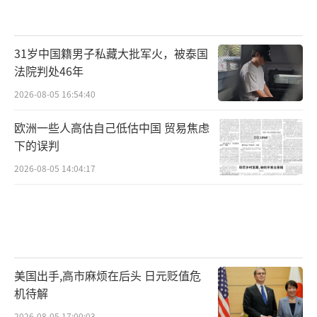
对于具有深刻内涵和历史价值的作品愈发青
睐。《731》凭借其深刻的主题、精良的制作，
31岁中国籍男子私藏大批军火，被泰国
精准地抓住了观众的心理。
法院判处46年
2026-08-05 16:54:40
影片在香港未映先热
欧洲一些人高估自己低估中国 贸易焦虑
《731》18日还在中国香港、中国澳门、澳
下的误判
大利亚和新西兰上映，9月19日在美国和加拿大
2026-08-05 14:04:17
等地上映，11月在韩国上映。此外，还计划在
新加坡、马来西亚、俄罗斯、英国、德国和法
国等国上映。据悉，为满足不同市场观众的视
听需求，影片提供了包括IMAX、CINITY、中国
巨幕、杜比视界等多种放映制式，提升了观影
美国出手,高市麻烦在后头 日元贬值危
体验的沉浸感。
机待解
2026-08-05 17:00:03