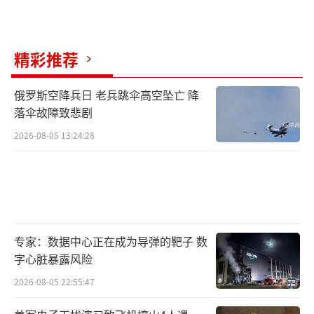
反法西斯战争胜利80周年的背景下，“主旋
律”电影热度升高，早前上映的《南京照相
馆》已拿下中国暑期档票房第一，凸显《731》
精彩推荐
上映的时代意义。
俄罗斯空降兵日 老兵跳伞高空坠亡 降
落伞故障致悲剧
首场放映时间定在9时18分
2026-08-05 13:24:28
此前的预售阶段，《731》的票房早早超过
1亿元，成为春节档后首部预售票房（不含点
映）破亿电影，为正式上映奠定基础，上映首
日票房更是表现强劲。《731》还打破了多项影
史纪录：上映首日安排25.6万场放映，成为内
专家：数据中心正在成为导弹的靶子 数
字心脏暴露风险
地影史首映日总场次冠军、内地影史单片单日
总场次冠军。
2026-08-05 22:55:47