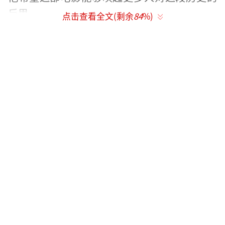
反思。
点击查看全文(剩余
84
%)
电影《731》讲述了在抗日战争胜利前夕，
侵华日军为了扭转战局在中国东北地区哈尔滨
市平房区开展细菌战研究。当地小贩王永章等
人被强行抓入“特设监狱”，侵华日军以“配
合健康检查与防疫研究即可换取自由”的虚伪
承诺，欺骗他们遭受冻伤实验、毒气实验、活
体解剖等极端折磨。
《731》17日在哈尔滨举行全球首映活动，
现场座无虚席，中共黑龙江省委书记、省人大
常委会主任许勤，省政协主席蓝绍敏到场。影
片创作团队中，总出品人、总监制庄严，总制
片人张望，导演赵林山，主演姜武、李乃文、