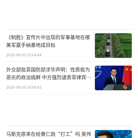
拷问，这是超越国界的共同命题，容易引发理
性观众对历史与战争的深刻反思。此外，影片
拥有海外华人市场基础，在北美、澳新等华人
聚居地区，影片有望凭借民族情感和集体记忆
《制胜》宣传片中出现的军事基地在哪
获得稳定的票房支持。
（责任编辑：卢其龙 CM0882）
美军嘉手纳基地成目标
2026-08-05 16:04:44
外交部批菲国防部涉华声明：性质极为
恶劣的政治挑衅 中方强烈谴责菲律宾行
为
2026-08-05 14:59:42
马斯克原来在给黄仁勋“打工”吗 英伟