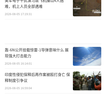
美军电子干扰演习致飞机撞山4人遇
在影片上映前，猫眼平台上该片的“想看
难，机上人员全部遇难
人数”已突破446.86万，超越了4年前《唐人街
2026-08-05 17:19:31
探案3》，刷新该平台“想看人数”纪录。此
外，《731》还拿下2025年9月战争片内地票房
冠军、2025年第37周内地票房冠军等共计42项
成就。有观众注意到，在购票APP上不少影院1
8日的首场放映都做了特别标注，如“警钟长
轰-6N公开挂载惊雷-1导弹意味什么 展
鸣”“勿忘国耻”“万众一心”“守望和
现强大打击能力
平”等，更有不少影院将首场放映时间定在9时
2026-08-05 16:14:01
18分。
印度性侵犯保释后再作案被殴打身亡 保
释制度引争议
有电影行业从业人员对《环球时报》记者
2026-08-05 16:59:04
表示，从市场角度来看，《731》的成功也反映
出当下观众对于优质历史题材影片的热切需
求。近年来，随着观众观影水平的不断提升，