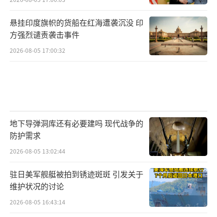
香港新闻网称，《731》的香港首映礼在香
港影艺戏院举行，并且特别选在晚上7时31分举
悬挂印度旗帜的货船在红海遭袭沉没 印
方强烈谴责袭击事件
行，别具意义。该片在香港未映先热，许多香
2026-08-05 17:00:32
港网友表示，“铭记历史，支持《731》电影上
映”。香港历史研究学者蔡思行认为，这部影
片能警醒全球爱好和平的大众，强调和平得来
不易，强化人类命运共同体理念。此外，以抗
日战争时期侵华日军拿中国人做细菌实验为题
地下导弹洞库还有必要建吗 现代战争的
材的港产经典电影《黑太阳731》今年7月底在
防护需求
香港影院重映，甚至因为观众反应热烈加映多
2026-08-05 13:02:44
场。
驻日美军舰艇被拍到锈迹斑斑 引发关于
对于《731》的海外发行策略，有分析认
维护状况的讨论
为，影片揭露的反人类罪行是对人性与和平的
2026-08-05 16:43:14