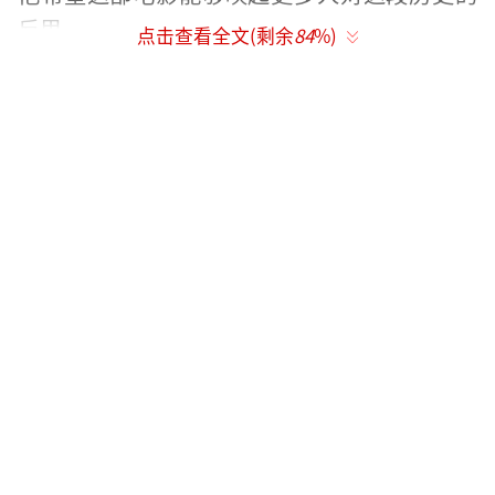
反思。
点击查看全文(剩余
84
%)
电影《731》讲述了在抗日战争胜利前夕，
侵华日军为了扭转战局在中国东北地区哈尔滨
市平房区开展细菌战研究。当地小贩王永章等
人被强行抓入“特设监狱”，侵华日军以“配
合健康检查与防疫研究即可换取自由”的虚伪
承诺，欺骗他们遭受冻伤实验、毒气实验、活
体解剖等极端折磨。
《731》17日在哈尔滨举行全球首映活动，
现场座无虚席，中共黑龙江省委书记、省人大
常委会主任许勤，省政协主席蓝绍敏到场。影
片创作团队中，总出品人、总监制庄严，总制
片人张望，导演赵林山，主演姜武、李乃文、