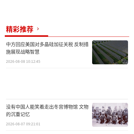
反法西斯战争胜利80周年的背景下，“主旋
律”电影热度升高，早前上映的《南京照相
馆》已拿下中国暑期档票房第一，凸显《731》
精彩推荐
上映的时代意义。
中方回应美国对多晶硅加征关税 反制措
首场放映时间定在9时18分
施展现战略智慧
2026-08-08 10:12:45
此前的预售阶段，《731》的票房早早超过
1亿元，成为春节档后首部预售票房（不含点
映）破亿电影，为正式上映奠定基础，上映首
日票房更是表现强劲。《731》还打破了多项影
史纪录：上映首日安排25.6万场放映，成为内
没有中国人能笑着走出冬宫博物馆 文物
地影史首映日总场次冠军、内地影史单片单日
的沉重记忆
总场次冠军。
2026-08-07 09:21:01