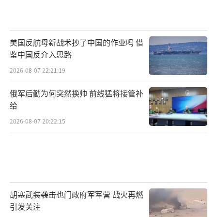
对于具有深刻内涵和历史价值的作品愈发青
睐。《731》凭借其深刻的主题、精良的制作，
美国反航母新战术抄了中国的作业吗 借
精准地抓住了观众的心理。
鉴中国反介入思路
影片在香港未映先热
2026-08-07 22:21:19
《731》18日还在中国香港、中国澳门、澳
俄军后勤为何突然换帅 前线猛将接管补
给
大利亚和新西兰上映，9月19日在美国和加拿大
等地上映，11月在韩国上映。此外，还计划在
2026-08-07 20:22:15
新加坡、马来西亚、俄罗斯、英国、德国和法
国等国上映。据悉，为满足不同市场观众的视
听需求，影片提供了包括IMAX、CINITY、中国
巨幕、杜比视界等多种放映制式，提升了观影
胡塞武装袭击也门政府军军营 战火再燃
体验的沉浸感。
引发关注