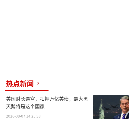
孙茜、林子烨、李善玉等悉数亮相首映活动。
观影结束后，主创团队与嘉宾围绕影片创作背
景、历史意义等展开深入分享。
《731》历时10年精心打磨，坚守初心是全
体创作人员的责任与使命。该片总出品人、总
监制庄严特别提及33年前与香港公司合作的
《黑太阳731》已深刻揭露731部队反人类罪
行，此次重拍是希望以全新视角、运用现代电
热点新闻
影技术，再次向世界展示731部队进行活体人体
美国财长逼宫，扣押万亿美债，最大黑
实验、研制生化武器的日本军国主义反人类罪
天鹅将是这个国家
行。
2026-08-07 14:25:38
导演赵林山表示，团队在创作过程中参考