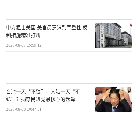
了大量真实史料，目的是通过艺术形式传递历
史责任，凝聚和平力量。他强调“揭露不代表
仇恨，揭露是唤醒”，称《731》是对那些逝去
中方狙击美国 美官员意识到严重性 反
者的告慰。同时，赵林山也提到历史真相的揭
制措施精准打击
露过程任重道远，“这只是开始，它是一场与
2026-08-07 15:59:12
时间、与遗忘，甚至与有意的掩盖之间的赛
跑。电影让历史从‘集体记忆’变为了‘集体
感受’，它会让更多受害者后人敢于发声，促
使研究者提出新的问题，甚至推动相关历史档
案的公开，这个过程远比一部电影漫长”。
台湾一天“不独”，大陆一天“不
统”？揭穿民进党最核心的盘算
香港大公网详细报道了首映活动，同时引
2026-08-08 10:47:51
用导演赵林山“以影像作证据、影院作法
庭”的发言，评价影片的历史价值。新加坡
《联合早报》称，在中国人民抗日战争暨世界