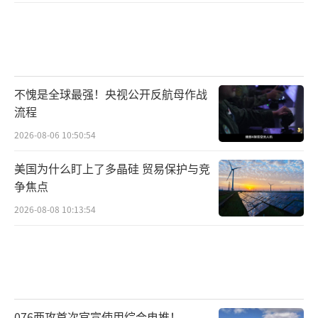
拷问，这是超越国界的共同命题，容易引发理
性观众对历史与战争的深刻反思。此外，影片
拥有海外华人市场基础，在北美、澳新等华人
聚居地区，影片有望凭借民族情感和集体记忆
获得稳定的票房支持。
不愧是全球最强！央视公开反航母作战
（责任编辑：卢其龙 CM0882）
流程
2026-08-06 10:50:54
美国为什么盯上了多晶硅 贸易保护与竞
争焦点
2026-08-08 10:13:54
076两攻首次官宣使用综合电推！