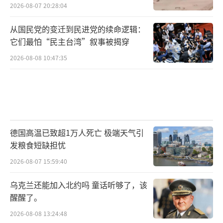
香港新闻网称，《731》的香港首映礼在香
2026-08-07 20:28:04
港影艺戏院举行，并且特别选在晚上7时31分举
从国民党的变迁到民进党的续命逻辑：
行，别具意义。该片在香港未映先热，许多香
它们最怕“民主台湾”叙事被揭穿
港网友表示，“铭记历史，支持《731》电影上
2026-08-08 10:47:35
映”。香港历史研究学者蔡思行认为，这部影
片能警醒全球爱好和平的大众，强调和平得来
不易，强化人类命运共同体理念。此外，以抗
日战争时期侵华日军拿中国人做细菌实验为题
德国高温已致超1万人死亡 极端天气引
材的港产经典电影《黑太阳731》今年7月底在
发粮食短缺担忧
香港影院重映，甚至因为观众反应热烈加映多
2026-08-07 15:59:40
场。
乌克兰还能加入北约吗 童话听够了，该
对于《731》的海外发行策略，有分析认
醒醒了。
为，影片揭露的反人类罪行是对人性与和平的
2026-08-08 13:24:48