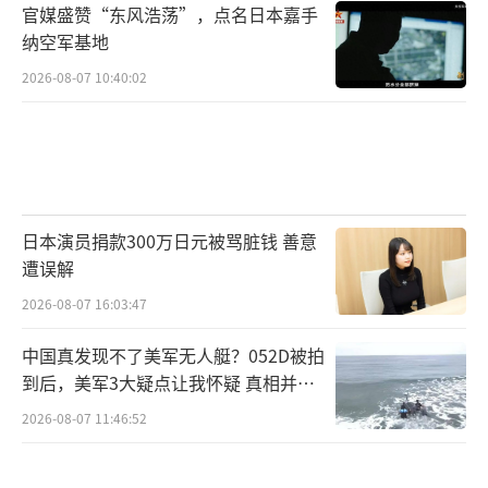
在影片上映前，猫眼平台上该片的“想看
官媒盛赞“东风浩荡”，点名日本嘉手
纳空军基地
人数”已突破446.86万，超越了4年前《唐人街
探案3》，刷新该平台“想看人数”纪录。此
2026-08-07 10:40:02
外，《731》还拿下2025年9月战争片内地票房
冠军、2025年第37周内地票房冠军等共计42项
成就。有观众注意到，在购票APP上不少影院1
8日的首场放映都做了特别标注，如“警钟长
日本演员捐款300万日元被骂脏钱 善意
鸣”“勿忘国耻”“万众一心”“守望和
遭误解
平”等，更有不少影院将首场放映时间定在9时
2026-08-07 16:03:47
18分。
中国真发现不了美军无人艇？052D被拍
有电影行业从业人员对《环球时报》记者
到后，美军3大疑点让我怀疑 真相并非
表示，从市场角度来看，《731》的成功也反映
如此
2026-08-07 11:46:52
出当下观众对于优质历史题材影片的热切需
求。近年来，随着观众观影水平的不断提升，