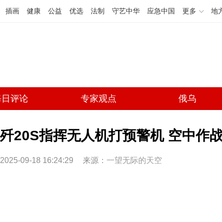
插画
健康
公益
优选
法制
守艺中华
应急中国
更多
地
每日评论
专家观点
俄乌
歼20S指挥无人机打预警机 空中作
2025-09-18 16:24:29
来源：
一望无际的天空