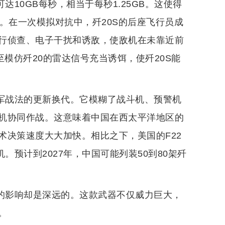
10GB每秒，相当于每秒1.25GB。这使得
。在一次模拟对抗中，歼20S的后座飞行员成
行侦查、电子干扰和诱敌，使敌机在未靠近前
模仿歼20的雷达信号充当诱饵，使歼20S能
空军战法的更新换代。它模糊了战斗机、预警机
机协同作战。这意味着中国在西太平洋地区的
术决策速度大大加快。相比之下，美国的F22
。预计到2027年，中国可能列装50到80架歼
来的影响却是深远的。这款武器不仅威力巨大，
。