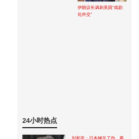
伊朗议长讽刺美国“戏剧
化外交”
24小时热点
刘和平：日本铆足了劲，要