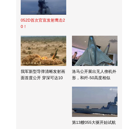
052D首次官宣发射鹰击2
0！
我军新型导弹清晰发射画
洛马公开展出无人僚机外
面首度公开 穿深可达10
形，和歼-50高度相似
米
第13艘055大驱开始试航