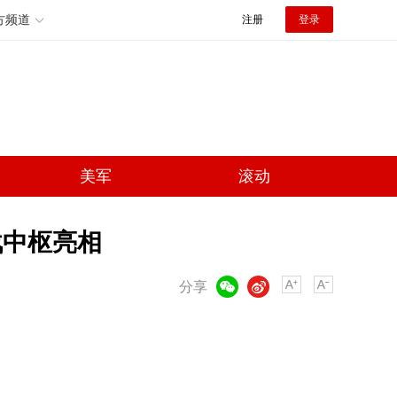
方频道
注册
登录
美军
滚动
战中枢亮相
微信
微博
分享