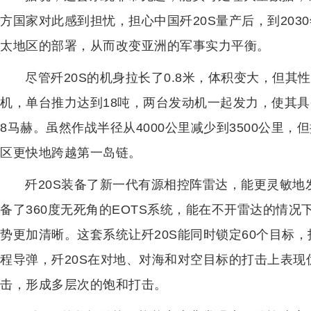
方国家对此感到担忧，担心中国歼20S量产后，到20
太地区的部署，从而改变亚洲的军事实力平衡。
尽管歼20S的机身拉长了0.8米，体积变大，但其
机，单台推力达到18吨，两台发动机一起发力，使其具备
8马赫。虽然作战半径从4000公里减少到3500公里
区更快地跨越第一岛链。
歼20S装备了新一代有源相控阵雷达，能更灵敏
备了360度无死角的EOTS系统，能在不开雷达的情
势更加清晰。这套系统让歼20S能同时锁定60个目标，
程导弹，歼20S在对地、对海和对空目标的打击上表
击，形成多层次的饱和打击。