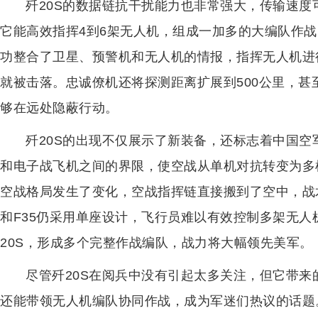
歼20S的数据链抗干扰能力也非常强大，传输速度可达
它能高效指挥4到6架无人机，组成一加多的大编队作战
功整合了卫星、预警机和无人机的情报，指挥无人机进
就被击落。忠诚僚机还将探测距离扩展到500公里，甚至
够在远处隐蔽行动。
歼20S的出现不仅展示了新装备，还标志着中国
和电子战飞机之间的界限，使空战从单机对抗转变为多
空战格局发生了变化，空战指挥链直接搬到了空中，战
和F35仍采用单座设计，飞行员难以有效控制多架无人机
20S，形成多个完整作战编队，战力将大幅领先美军。
尽管歼20S在阅兵中没有引起太多关注，但它带
还能带领无人机编队协同作战，成为军迷们热议的话题