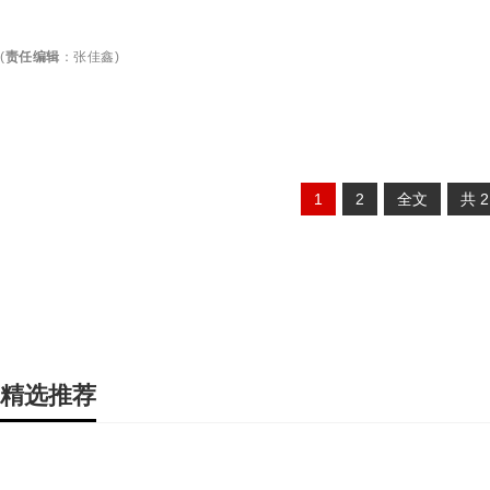
(
责任编辑
：
张佳鑫
)
1
2
全文
共
精选推荐