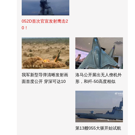
052D首次官宣发射鹰击2
0！
我军新型导弹清晰发射画
洛马公开展出无人僚机外
面首度公开 穿深可达10
形，和歼-50高度相似
米
第13艘055大驱开始试航