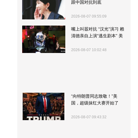
跟中国对抗到底
2026-08-07 09:55:09
嘴上叫嚣对抗 “汉光”演习 赖
清德亲自上演“逃生剧本” 美
军方围观“服务”
2026-08-07 10:02:48
“向特朗普同志致敬！”美
国，超级抹红大赛开始了
2026-08-07 09:43:32