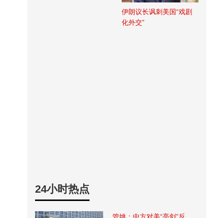
伊朗议长讽刺美国“戏剧
化外交”
24小时热点
管姚：中方对美“亮剑”反