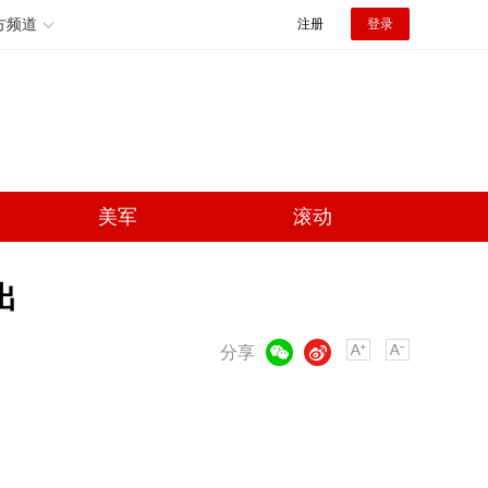
方频道
注册
登录
美军
滚动
出
微信
微博
分享