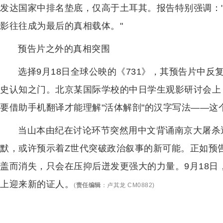
发达国家中排名垫底，仅高于土耳其。报告特别强调：
影往往成为最后的真相载体。"
预告片之外的真相突围
选择9月18日全球公映的《731》，其预告片中
史认知之门。北京某国际学校的中日学生观影研讨会上
要借助手机翻译才能理解"活体解剖"的汉字写法——
当山本由纪在讨论环节突然用中文背诵南京大屠杀
默，或许预示着Z世代突破政治叙事的新可能。正如预
盖而消失，只会在压抑后迸发更强大的力量。9月18
上迎来新的证人。
(
责任编辑
：
卢其龙 CM0882
)