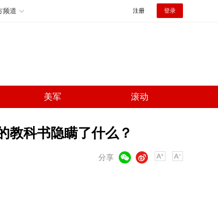
方频道
注册
登录
美军
滚动
们的教科书隐瞒了什么？
微信
微博
分享