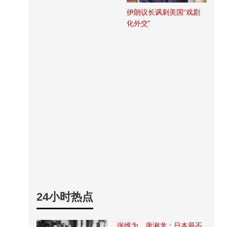
伊朗议长讽刺美国“戏剧
化外交”
24小时热点
张维为、唐湘龙：日本最不