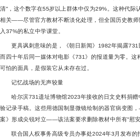
清"，这个数字在55岁以上群体中仅为29%。这种代际
相关——尽管官方教材不断淡化处理，但全国历史教师协
入37%的私立中学课堂。
更具讽刺意味的是，《朝日新闻》1982年揭露73
而四十年后同一媒体对电影《731》的报道量为零。
可怕的面具，是假装它从未存在过。
记忆战场的无声较量
哈尔滨731遗址博物馆2023年接收的日文史料
验记录手稿。这些用德国制显微镜绘制的器官病变图，
案》形成尖锐对立——该法案要求删除教材中所有"慰安妇
联合国人权事务高级专员办事处2024年3月发布