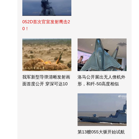
052D首次官宣发射鹰击2
0！
我军新型导弹清晰发射画
洛马公开展出无人僚机外
面首度公开 穿深可达10
形，和歼-50高度相似
米
第13艘055大驱开始试航