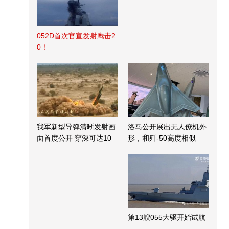
052D首次官宣发射鹰击2
0！
我军新型导弹清晰发射画
洛马公开展出无人僚机外
面首度公开 穿深可达10
形，和歼-50高度相似
米
第13艘055大驱开始试航