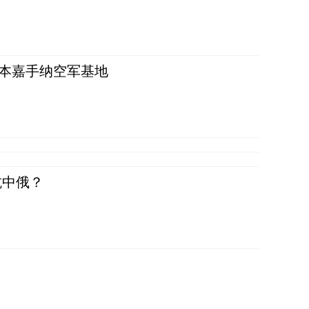
日本嘉手纳空军基地
抗中俄？