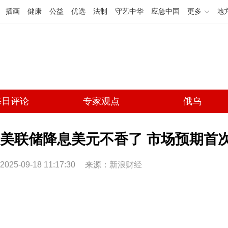
插画
健康
公益
优选
法制
守艺中华
应急中国
更多
地
每日评论
专家观点
俄乌
美联储降息美元不香了 市场预期首
2025-09-18 11:17:30
来源：
新浪财经