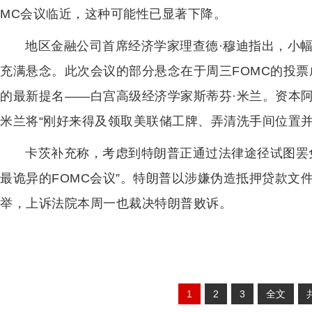
MC会议临近，这种可能性已显著下降。
地区金融公司首席经济学家理查德·穆迪指出，小
充满悬念。此次会议的部分悬念在于周三FOMC的投
的最新提名——白宫高级经济学家斯蒂芬·米兰。资本
米兰将“刚好来得及领取美联储工牌、弄清洗手间位置并
卡茨补充称，考虑到特朗普正通过法律途径试图罢
最诡异的FOMC会议”。特朗普以涉嫌伪造抵押贷款文
举，上诉法院本周一也裁决特朗普败诉。
1
2
3
全文