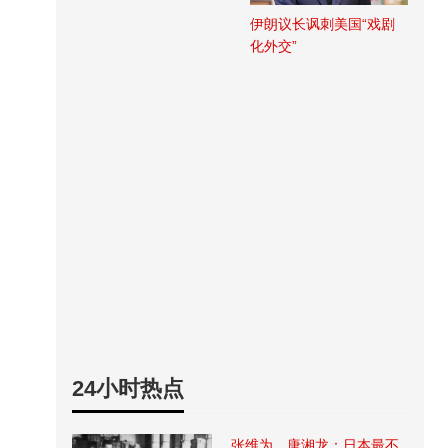
伊朗议长讽刺美国“戏剧
化外交”
24小时热点
张维为、唐湘龙：日本最不