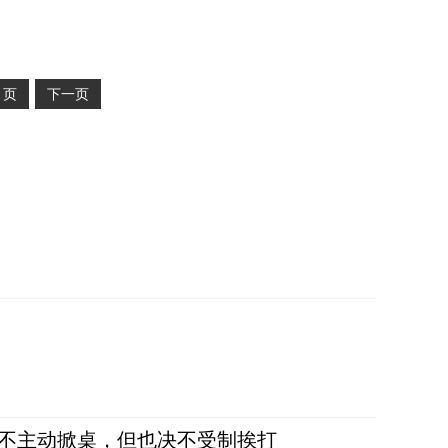
2
页
下一页
，不主动掀桌，但也决不受制挨打