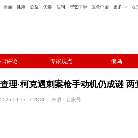
插画
健康
公益
优选
法制
守艺中华
应急中国
更多
地
每日评论
专家观点
俄乌
查理·柯克遇刺案枪手动机仍成谜 两
2025-09-15 17:28:36
来源：
百家号