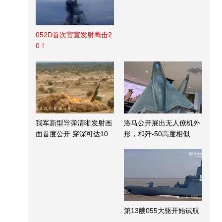
052D首次官宣发射鹰击2
0！
我军新型导弹清晰发射画
洛马公开展出无人僚机外
面首度公开 穿深可达10
形，和歼-50高度相似
米
第13艘055大驱开始试航