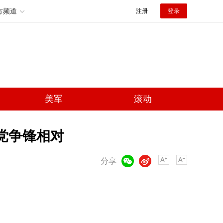
方频道
注册
登录
美军
滚动
党争锋相对
微信
微博
分享