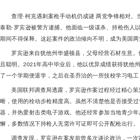
查理·柯克遇刺案枪手动机仍成谜 两党争锋相对。
泰勒·罗宾逊被警方逮捕。他面临一级谋杀、持枪伤人以
期间不得保释。这起案件的政治倾向不明，成为美国两
罗宾逊来自犹他州华盛顿县，父母经营石材生意。
且聪明。2021年高中毕业后，他以优异成绩获得犹他州
了一个学期便退学，之后在圣乔治的一所技校学习电工
美国联邦调查局透露，罗宾逊作案过程经过精心策
晰，使用的栓动步枪精度高。虽然不清楚他是否接受过
器，并热爱射击类电子游戏。他还经常参加当地青少年
懈，多数情况下持枪人无需许可证即可公开配枪出行。
调查发现，罗宾逊在案发前曾多次谈论政治，一次