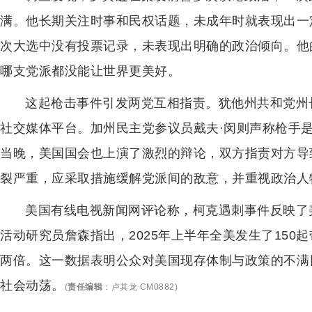
满。他长期关注时事和民权话题，未成年时就表现出一
次大选中没有投票记录，未表现出明确的政治倾向。他
哪支党派都没能让世界更美好。
这起枪击事件引发两党互相指责。犹他州共和党州
社交媒体平台。加州民主党参议员戴夫·闵则声称枪手是
当晚，美国国会也上演了激烈的辩论，双方指责对方导
裂严重，应采取措施缓解党派间的敌意，并重视政治人
美国有线电视新闻网评论称，柯克遇刺事件反映了
活动研究员詹森指出，2025年上半年全美发生了15
两倍。这一数据表明公众对美国现存体制与政策的不满
社会动荡。
(
责任编辑
：
卢其龙 CM0882
)