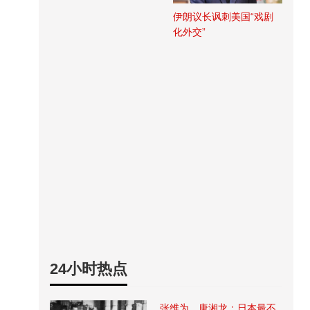
伊朗议长讽刺美国“戏剧
化外交”
24小时热点
张维为、唐湘龙：日本最不