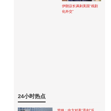
伊朗议长讽刺美国“戏剧
化外交”
24小时热点
管姚：中方对美“亮剑”反