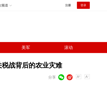
方频道
注册
登录
美军
滚动
关税战背后的农业灾难
微信
微博
分享