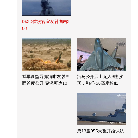
052D首次官宣发射鹰击2
0！
我军新型导弹清晰发射画
洛马公开展出无人僚机外
面首度公开 穿深可达10
形，和歼-50高度相似
米
第13艘055大驱开始试航