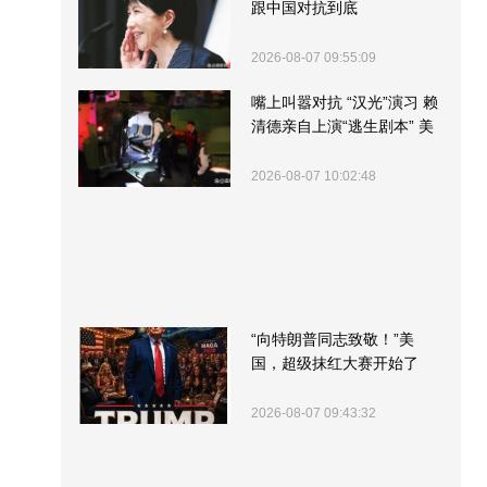
跟中国对抗到底
2026-08-07 09:55:09
嘴上叫嚣对抗 “汉光”演习 赖
清德亲自上演“逃生剧本” 美
军方围观“服务”
2026-08-07 10:02:48
“向特朗普同志致敬！”美
国，超级抹红大赛开始了
2026-08-07 09:43:32