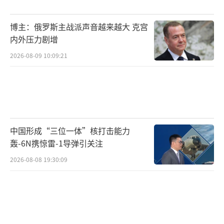
被欧洲一体化的框架刻意限制。在20世纪下半
叶，这是欧盟的巨大优势：通过共享权力，成
博主：俄罗斯主战派声音越来越大 克宫
员国获得了单独无法实现的筹码。但如今，这
内外压力剧增
一框架反而成了制动器。在一个决策速度至关
2026-08-09 10:09:21
重要的世界里，布鲁塞尔让行动变得更难，而
非更易。经济相互依赖与意识形态约束，导致
问题不仅无法解决，还彼此强化。更糟的是，
现行制度规则下，无人能勾勒出系统变革的愿
中国形成“三位一体”核打击能力
景。于是，领导人非但不反思方向，反而试图
轰-6N携惊雷-1导弹引关注
以更激进的方式在旧路上横冲直撞。即便反对
2026-08-08 19:30:09
党赢得选举，也被排除在权力之外。乌克兰问
题已成为欧盟政治的核心支柱。一旦这一问题
退潮，大量棘手的国内问题将浮出水面。
当然，操纵与敷衍仍可能继续。法国与德