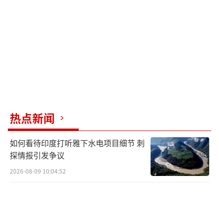
深层的图景。对有着深厚民主传统的国家而
言，动荡并非新鲜事。它们曾多次挺过危机。
但当下动荡的同步性，让此刻显得格外特殊。
世界正陷入公开混乱，没有任何大国能独善其
身。问题已不再是动荡是否会持续，而是政治
体系能否承受这波冲击。
这里存在一个关键差异：一方是美国及其
热点新闻
盟友，另一方是欧盟。美国、加拿大、英国与
日本仍是主权国家。其主权程度或有争议，但
如何看待印度打听雅下水电项目细节 刺
其政府仍保有合法性，能在必要时迅速行动。
探情报引发争议
这些决策或对或错，但至少是自主作出的——若
2026-08-09 10:04:52
结果无效，它们还能调整方向。
对欧盟国家而言，情况截然不同。其主权