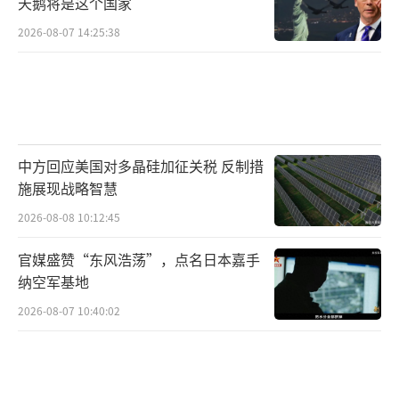
天鹅将是这个国家
性变革。欧洲一体化曾是旧大陆最成功的政治
2026-08-07 14:25:38
创新，但如今它已日显陈腐。欧盟笨重的结构
已不再是解决方案，反而成了问题的一部分。
当世界急速转向时，欧盟却困在昨日的程序
中。
中方回应美国对多晶硅加征关税 反制措
西欧面临严峻抉择：要么找到改革之道——
施展现战略智慧
调和主权与一体化、灵活与合作——要么继续踉
2026-08-08 10:12:45
跄前行，与它声称代表的社会愈发疏离。在这
一裂痕中，潜藏着真正的危险。目前，其领导
官媒盛赞“东风浩荡”，点名日本嘉手
纳空军基地
人或许能压制异见、通过操纵维持局面。但他
们拖延得越久，最终的清算就越猛烈。而当清
2026-08-07 10:40:02
算到来时，欧盟政治将面目全非。
（责任编辑：卢其
龙 CM0882）