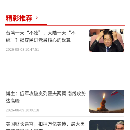
国或许能再度跌跌撞撞熬过当前困境。但每一
精彩推荐
次都会更艰难，社会诉求与建制派利益的裂痕
也会愈发扩大。这正是欧盟政治“真相时
台湾一天“不独”，大陆一天“不
刻”逼近的原因。无人能预测后续走向。欧盟
统”？揭穿民进党最核心的盘算
不会退回一体化前的时代。但如今被视为“局
2026-08-08 10:47:51
外人”的政治力量，或许很快将成为新秩序的
定义者。
我们正在见证的，不只是法国的危机、日
本的政府辞职或意大利的内阁改组。这是七国
博主：俄军攻破奥列霍夫两翼 南线攻势
集团政治体系的集体危机。美国领导的集团仍
达高峰
有力量储备——最重要的是，其主权国家在压力
2026-08-09 10:06:18
下仍能调整方向。但欧盟受困于自身的僵化：
美国财长逼宫，扣押万亿美债，最大黑
其政府无法快速适应，超国家机构又阻碍实质