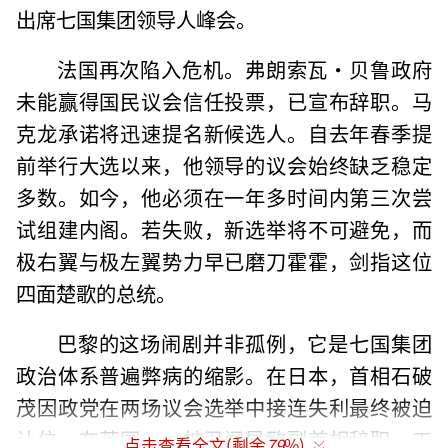
出席七国集团领导人峰会。
法国再次陷入危机。弗朗索瓦·贝鲁政府
未能赢得国民议会信任投票，已宣布辞职。马
克龙承诺将迅速提名新候选人。自去年春季提
前举行大选以来，他领导的议会始终缺乏稳定
多数。如今，他必须在一年多时间内第三次尝
试组建内阁。若失败，新选举将不可避免，而
极右翼与极左翼势力早已磨刀霍霍，剑指这位
四面楚歌的总统。
巴黎的这场闹剧并非孤例，它是七国集团
政治体系普遍弊病的缩影。在日本，首相石破
茂因政党在两场议会选举中接连失利最终被迫
让位。在英国，一桩丑闻导致副首相辞职，工
点击查看全文(剩余
79
%)