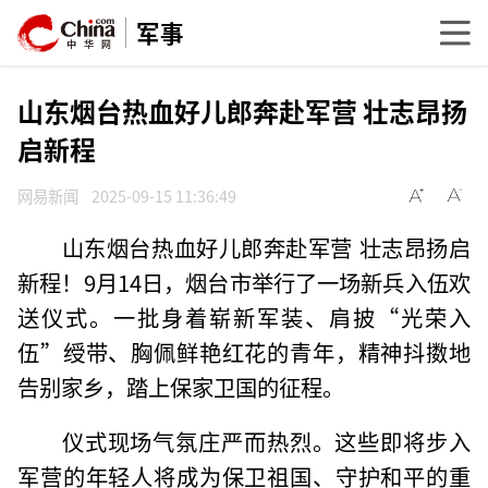
军事
山东烟台热血好儿郎奔赴军营 壮志昂扬
启新程
网易新闻
2025-09-15 11:36:49
山东烟台热血好儿郎奔赴军营 壮志昂扬启
新程！9月14日，烟台市举行了一场新兵入伍欢
送仪式。一批身着崭新军装、肩披“光荣入
伍”绶带、胸佩鲜艳红花的青年，精神抖擞地
告别家乡，踏上保家卫国的征程。
仪式现场气氛庄严而热烈。这些即将步入
军营的年轻人将成为保卫祖国、守护和平的重