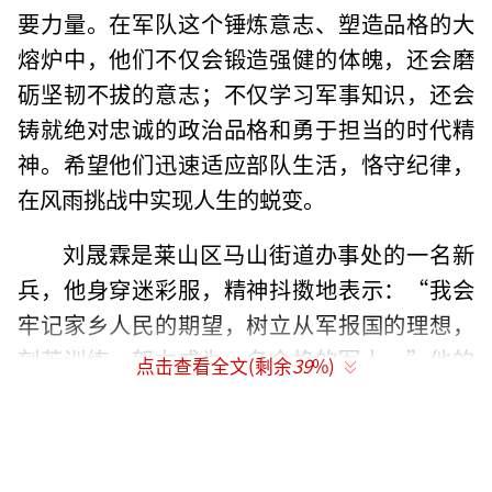
要力量。在军队这个锤炼意志、塑造品格的大
熔炉中，他们不仅会锻造强健的体魄，还会磨
砺坚韧不拔的意志；不仅学习军事知识，还会
铸就绝对忠诚的政治品格和勇于担当的时代精
神。希望他们迅速适应部队生活，恪守纪律，
在风雨挑战中实现人生的蜕变。
刘晟霖是莱山区马山街道办事处的一名新
兵，他身穿迷彩服，精神抖擞地表示：“我会
牢记家乡人民的期望，树立从军报国的理想，
刻苦训练，努力成为一名合格的军人。”他的
点击查看全文(剩余
39
%)
妈妈刘雪梅和哥哥等家人一同为他送行。
家乡人民坚信，这些新兵的每一次拼搏与
坚持都是对家国情怀最生动的诠释。每一滴汗