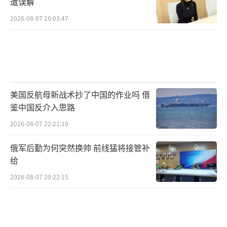
遭误解
际机场举行，安葬仪式在沈阳抗美援朝烈士陵
2026-08-07 16:03:47
园举行。此次回归正值抗美援朝战争胜利70周
年，具有特殊历史意义。
2024年11月28日，第十一批43位在韩中国
人民志愿军烈士遗骸回国。中韩双方在韩国仁
美国反航母新战术抄了中国的作业吗 借
川烈士遗骸临时安置所共同举行烈士遗骸装殓
鉴中国反介入思路
仪式，韩方向我国移交43位烈士遗骸及495件遗
2026-08-07 22:21:19
物。我国使用运-20专机接运烈士遗骸，歼-20
俄军后勤为何突然换帅 前线猛将接管补
护航。人民空军发布此次任务标识，和平鸽下
给
的“人民空军带您回家”八个大字彰显对英烈
2026-08-07 20:22:15
的崇敬和缅怀。
根据退役军人事务部发布的消息，第十二
批30位在韩中国人民志愿军烈士遗骸将于2025