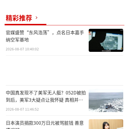
6件遗物由空军运-20专机接运回国，两架歼-11
B战机护航。退役军人事务部主持安葬仪式，实
精彩推荐
行12响鸣枪礼。此次回归正值中国共产党成立1
官媒盛赞“东风浩荡”，点名日本嘉手
00周年，具有特殊纪念意义。
纳空军基地
2022年9月16日，第九批88位在韩中国人
2026-08-07 10:40:02
民志愿军烈士遗骸回国。中韩双方在仁川机场
举行交接仪式，烈士遗骸及相关遗物由我国空
军专机接运回国。首次使用歼-20飞机为烈士遗
骸伴飞护航，我国在沈阳桃仙国际机场举行迎
中国真发现不了美军无人艇？052D被拍
接仪式。
到后，美军3大疑点让我怀疑 真相并非
如此
2023年11月23日，第十批25位在韩中国人
2026-08-07 11:46:52
民志愿军烈士遗骸回国。烈士遗骸及相关遗物
日本演员捐款300万日元被骂脏钱 善意
由运-20专机接运回国，迎接仪式在沈阳桃仙国