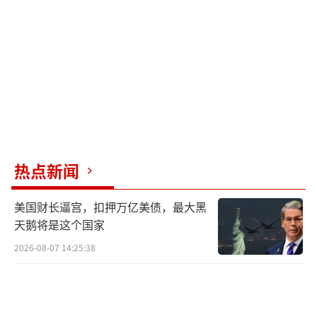
郡、铁原郡等地。
2017年3月22日，第四批28位在韩中国人
民志愿军烈士遗骸回国。中韩双方在仁川举行
庄严的装殓仪式，烈士遗骸及相关遗物由中方
空军专机接运回国。我国在沈阳桃仙国际机场
举行庄严迎接仪式。
热点新闻
2018年3月28日，第五批20位在韩中国人
民志愿军烈士遗骸回国，恰逢第一批烈士遗骸
美国财长逼宫，扣押万亿美债，最大黑
归国四周年之际。烈士遗骸及相关遗物由我国
天鹅将是这个国家
专机接运回国，安葬于沈阳抗美援朝烈士陵
2026-08-07 14:25:38
园。此次回归进一步健全了遗骸交接的相关流
程和仪式规范。