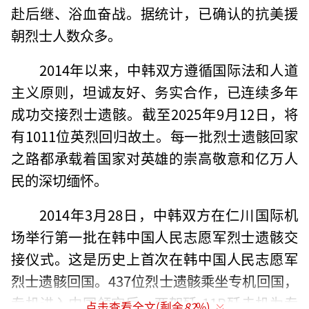
赴后继、浴血奋战。据统计，已确认的抗美援
朝烈士人数众多。
2014年以来，中韩双方遵循国际法和人道
主义原则，坦诚友好、务实合作，已连续多年
成功交接烈士遗骸。截至2025年9月12日，将
有1011位英烈回归故土。每一批烈士遗骸回家
之路都承载着国家对英雄的崇高敬意和亿万人
民的深切缅怀。
2014年3月28日，中韩双方在仁川国际机
场举行第一批在韩中国人民志愿军烈士遗骸交
接仪式。这是历史上首次在韩中国人民志愿军
烈士遗骸回国。437位烈士遗骸乘坐专机回国，
专机进入中国领空后，两架歼-11B歼击机为专
点击查看全文(剩余
82
%)