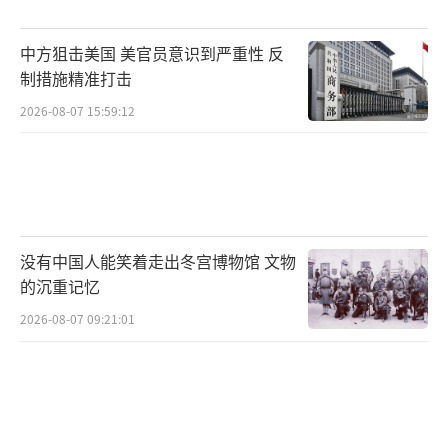
2019年4月3日，第六批10位在韩中国人民
志愿军烈士遗骸回国，携145件遗物。此次回归
中方狙击美国 美官员意识到严重性 反
的遗骸发掘自韩国铁原郡、华川、杨州等地。
制措施精准打击
2026-08-07 15:59:12
2020年9月27日，第七批117位在韩中国人
民志愿军烈士遗骸回国。中方代表团赴韩参加
交接仪式，烈士遗骸及1368件遗物回归。我国
首次派遣国产运-20运输机执行此项任务，护航
仍为歼-11B战斗机，使用最高礼遇“过水
没有中国人能笑着走出冬宫博物馆 文物
的沉重记忆
门”迎接，摩托骑警全程护卫。此次回归是近
年来韩方单年度发掘及向中方交接最多的一
2026-08-07 09:21:01
次。
2021年9月2日，第八批109位在韩中国人
民志愿军烈士遗骸回国。109位烈士遗骸及122