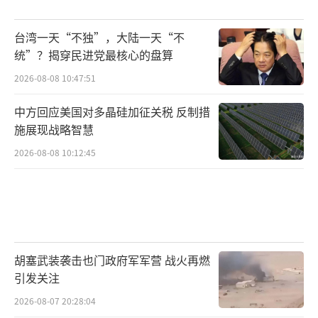
年9月12日回国。9月11日在韩国仁川举行装殓
台湾一天“不独”，大陆一天“不
仪式，9月12日上午在仁川国际机场举行交接仪
统”？揭穿民进党最核心的盘算
式，9月12日上午约11时30分在沈阳桃仙国际
2026-08-08 10:47:51
机场举行迎回仪式，9月13日上午10时在沈阳抗
美援朝烈士陵园举行安葬仪式。
中方回应美国对多晶硅加征关税 反制措
施展现战略智慧
十二年归国路，1011位英烈终安息。每一
2026-08-08 10:12:45
批烈士遗骸的回归都是国家对历史的重温、对
英烈的缅怀、对民族的致敬。从2014年到2025
年，每一次迎接都是心灵的洗礼，每一次安葬
都是精神的传承。这些仪式已经成为全民爱国
主义教育的重要载体，激励着后人铭记历史、
胡塞武装袭击也门政府军军营 战火再燃
引发关注
珍惜和平、开创未来。英雄回家，浩气长存！
2026-08-07 20:28:04