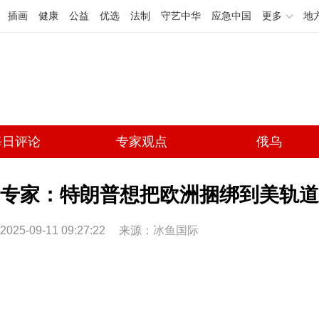
插画
健康
公益
优选
法制
守艺中华
应急中国
更多
地
每日评论
专家观点
俄乌
专家：特朗普想把欧洲捆绑到美轨道
2025-09-11 09:27:22
来源：
冰鱼国际