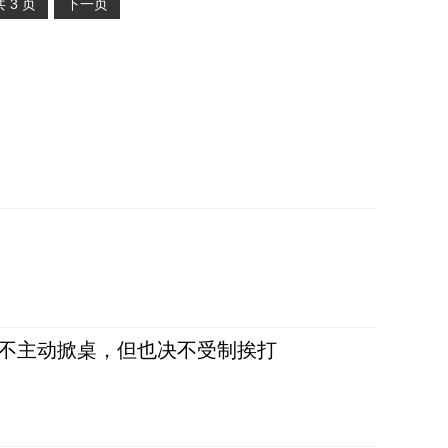
共
3
页
下一页
，不主动掀桌，但也决不受制挨打