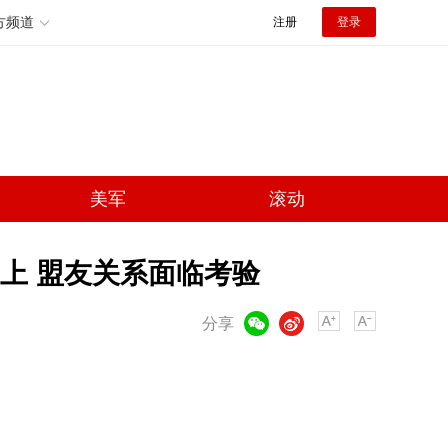
方频道
注册
登录
美军
滚动
上 盟友关系面临考验
微信
微博
分享