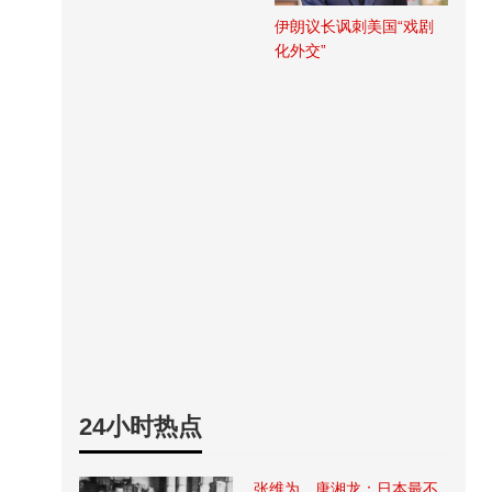
伊朗议长讽刺美国“戏剧
化外交”
24小时热点
张维为、唐湘龙：日本最不