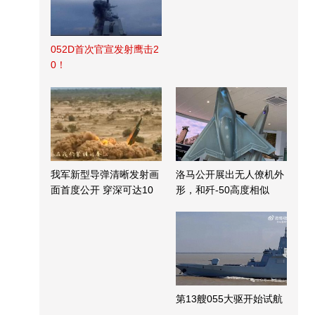
052D首次官宣发射鹰击2
0！
我军新型导弹清晰发射画
洛马公开展出无人僚机外
面首度公开 穿深可达10
形，和歼-50高度相似
米
第13艘055大驱开始试航