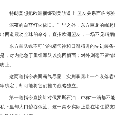
特朗普想把欧洲捆绑到美轨道上 盟友关系面临考
深夜的白宫灯火依旧。千里之外，东方巨龙的崛起
出两道震动全球的命令，直指欧洲盟友，一场不见硝烟
东方军队锐不可当的精气神和日渐精进的先进装备
是，对内他急于重组军队以挽回颜面；对外则毫不留情
咙上。
这两道指令表面霸气尽显，实则暴露出一个衰落霸
牢绑定，却可能将它们推向战略独立。
第一道指令直接针对俄罗斯石油，声称“一滴都不
私下里却大口鲸吞俄油。这一禁令实际上是在堵住盟友