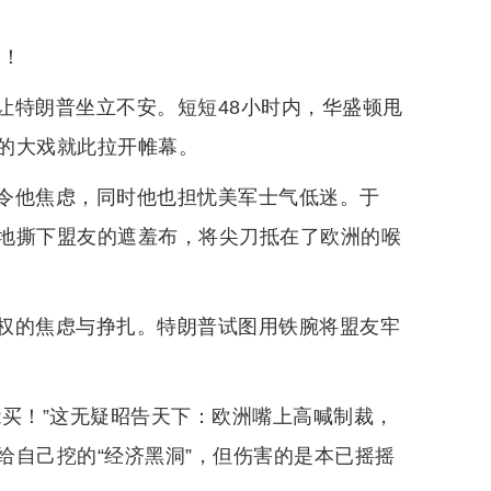
验！
让特朗普坐立不安。短短48小时内，华盛顿甩
的大戏就此拉开帷幕。
令他焦虑，同时他也担忧美军士气低迷。于
地撕下盟友的遮羞布，将尖刀抵在了欧洲的喉
权的焦虑与挣扎。特朗普试图用铁腕将盟友牢
能买！”这无疑昭告天下：欧洲嘴上高喊制裁，
给自己挖的“经济黑洞”，但伤害的是本已摇摇