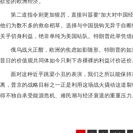
欲坠的欧洲经济。
第二道指令则更加狠厉，直接叫嚣要“加大对中国
他们为数不多的救命稻草。选择与中国脱钩无异于自断
关乎切身利益，绝非单纯为美国站队。特朗普此举凭借
俄乌战火正酣，欧洲的焦虑如影随形。特朗普的如
昔日的价值观共同体如今只剩下赤裸裸的利益讨价还价
面对这种近乎跳梁小丑的表演，我们之所以能保持
离，普京的战略目标之一正是利用这场战火撬动这道裂
得不独自承受能源危机、难民潮与经济衰退的重重压力