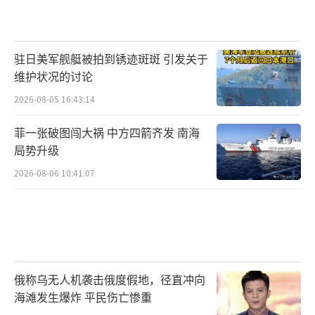
驻日美军舰艇被拍到锈迹斑斑 引发关于
维护状况的讨论
2026-08-05 16:43:14
菲一张破图闯大祸 中方四箭齐发 南海
局势升级
2026-08-06 10:41:07
俄称乌无人机袭击俄度假地，径直冲向
海滩发生爆炸 平民伤亡惨重