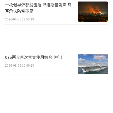
战争的下一步走向，大致存在两种可能。
一枚俄导弹都没击落 泽连斯基发声 乌
军承认防空不足
第一种可能：哈马斯高层被一网打尽。
2026-08-05 22:53:19
如果此次行动确实让哈马斯的领导层遭到重
创，那么加沙战场的局势将彻底逆转。缺乏指
挥核心的哈马斯或将陷入混乱，基层武装失去
资金和命令来源，抵抗意志被严重削弱。这样
一来，他们可能被迫交出人质，甚至接受停火
076两攻首次官宣使用综合电推！
条件。特朗普也在社交媒体上暗示，这一“悲
2026-08-05 10:46:13
剧事件”或许能成为和平的转机。
第二种可能：高层幸存并发起报复。
若哈马斯核心人物仍然健在，那么他们势必把
这次越境打击视为“血海深仇”，拒绝任何和
谈，转而以更加激烈的方式报复。不仅可能拒