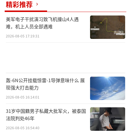
精彩推荐
绝交出人质，还可能对其生命安全采取极端手
段。届时，以色列必然会进一步升级攻势，加
美军电子干扰演习致飞机撞山4人遇
沙战场将迎来更大规模的流血冲突，地区动荡
难，机上人员全部遇难
风险骤然加剧。
2026-08-05 17:19:31
以色列这次跨境空袭，无论是否成功“斩
首”，都已经在中东掀起了新的漩涡。它不仅
让卡塔尔直接卷入火线，也让美国陷入两难——
既要安抚盟友，又要继续维系对以色列的支
轰-6N公开挂载惊雷-1导弹意味什么 展
持。至于加沙战争，未来是走向“意外的和
现强大打击能力
平”，还是陷入“报复的深渊”，仍取决于此
2026-08-05 16:14:01
次袭击的真实结果。
31岁中国籍男子私藏大批军火，被泰国
法院判处46年
可以肯定的是，这场越境空袭已成为中东
局势的新转折点，后续的每一步都将牵动全球
2026-08-05 16:54:40