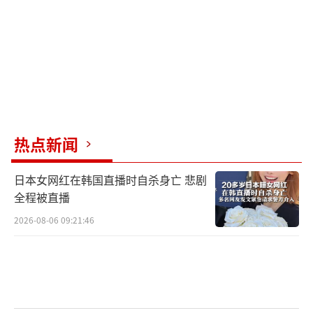
达不满。白宫发言人表示，特朗普对以色
列“单方面”行动感到“非常沮丧”，并强调
卡塔尔是美国长期的战略盟友和重要伙伴。
在空袭发生后，特朗普分别与卡塔尔官员
和以色列总理内塔尼亚胡通话，向卡方保
热点新闻
证“类似事件不会再次发生”。但与此同时，
外界普遍认为，美国事先必然知情。毕竟卡塔
日本女网红在韩国直播时自杀身亡 悲剧
尔境内长期驻有美军，情报与监控几乎不可能
全程被直播
让以色列单独完成。特朗普口头上的批评，更
2026-08-06 09:21:46
像是给卡塔尔一个交代，而非真正的制约。
战争走向：和平契机还是血腥升级？
这次空袭是否达成既定目的，将决定加沙