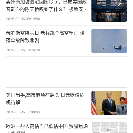
卖掉新加坡豪宅回国抄底，已成美国政
客靶心的陈天桥嗅到了什么？ 极致安全
的追寻
2026-08-06 09:19:50
俄罗斯空降兵日 老兵跳伞高空坠亡 降
落伞故障致悲剧
2026-08-05 13:24:28
美国出手,高市麻烦在后头 日元贬值危
机待解
2026-08-05 17:00:03
欧洲一些人高估自己低估中国 贸易焦虑