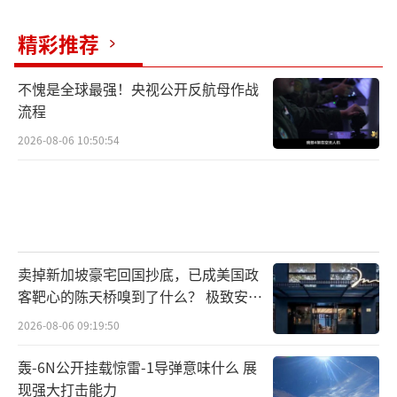
统任期将持续到2027年，他誓言不会提前辞
精彩推荐
职，将继续任职直到任期结束。
（责任编辑：卢其龙
不愧是全球最强！央视公开反航母作战
CM0882）
流程
2026-08-06 10:50:54
卖掉新加坡豪宅回国抄底，已成美国政
客靶心的陈天桥嗅到了什么？ 极致安全
的追寻
2026-08-06 09:19:50
轰-6N公开挂载惊雷-1导弹意味什么 展
现强大打击能力