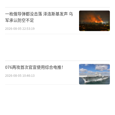
果却与马克龙的愿望背道而驰。左翼政党联
盟“新人民阵线”成为国民议会最大政党联
一枚俄导弹都没击落 泽连斯基发声 乌
盟，马克龙所属的中间派联盟排名第二，极右
军承认防空不足
翼国民联盟则成为议会第三大政党。但选举之
2026-08-05 22:53:19
后，马克龙并没有任命左翼联盟成员出任总
理，惹怒了左翼联盟。此前，左翼联盟和国民
联盟联手推翻了巴尼耶政府。在对贝鲁政府的
信任投票中，左翼联盟和国民联盟再度携手投
076两攻首次官宣使用综合电推！
出反对票。
2026-08-05 10:46:13
只要马克龙任命中间派或传统右翼政党成
员担任总理，新总理的支出削减计划一样将面
临被否决风险。国民联盟领导人玛丽亚·勒庞
呼吁马克龙解散国民议会、提前议会选举。还
有国民联盟议员呼吁马克龙辞职。马克龙的总