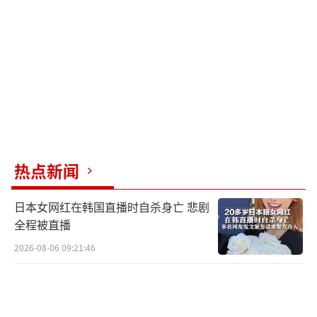
利国家，选民普遍反感福利缩水。多家工会已
经准备从9月10日开始进行大罢工，抗议政府削
减支出。然而，削减赤字是法国政府需解决的
难题。欧盟已经对包括法国在内的7个成员国启
动过度赤字程序，各国需要在指定时间内采取
行动削减赤字，否则或面临罚款。根据欧盟规
定，成员国年度财政赤字不得超过GDP的3%。
热点新闻
法国2024年财政赤字占GDP比重为5.8%，今年
的目标为5.4%。
日本女网红在韩国直播时自杀身亡 悲剧
全程被直播
法国政府的预算计划反复遭到国民议会否
2026-08-06 09:21:46
决，这与议会构成有关。去年6月，马克龙为扩
大中间派政党席位、防止极右翼政党在今后的
总统大选中取胜而提前解散国民议会。选举结