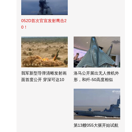
052D首次官宣发射鹰击2
0！
我军新型导弹清晰发射画
洛马公开展出无人僚机外
面首度公开 穿深可达10
形，和歼-50高度相似
米
第13艘055大驱开始试航