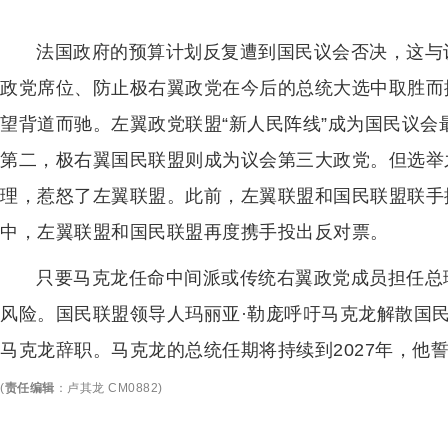
法国政府的预算计划反复遭到国民议会否决，这与
政党席位、防止极右翼政党在今后的总统大选中取胜而
望背道而驰。左翼政党联盟“新人民阵线”成为国民议
第二，极右翼国民联盟则成为议会第三大政党。但选举
理，惹怒了左翼联盟。此前，左翼联盟和国民联盟联手
中，左翼联盟和国民联盟再度携手投出反对票。
只要马克龙任命中间派或传统右翼政党成员担任总
风险。国民联盟领导人玛丽亚·勒庞呼吁马克龙解散国
马克龙辞职。马克龙的总统任期将持续到2027年，他
(
责任编辑
：
卢其龙 CM0882
)