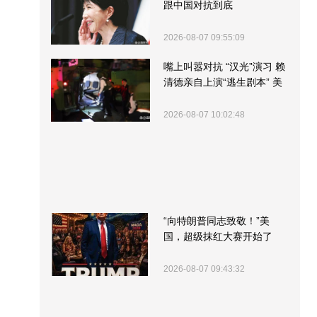
跟中国对抗到底
2026-08-07 09:55:09
嘴上叫嚣对抗 “汉光”演习 赖
清德亲自上演“逃生剧本” 美
军方围观“服务”
2026-08-07 10:02:48
“向特朗普同志致敬！”美
国，超级抹红大赛开始了
2026-08-07 09:43:32