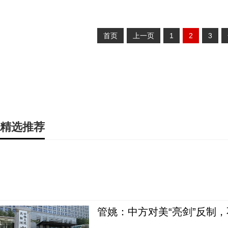
首页
上一页
1
2
3
精选推荐
管姚：中方对美“亮剑”反制