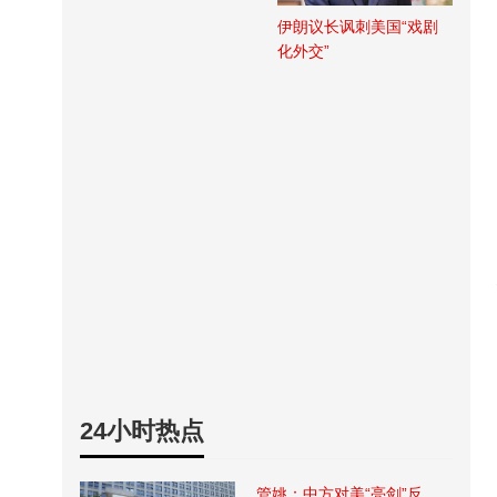
伊朗议长讽刺美国“戏剧
化外交”
24小时热点
管姚：中方对美“亮剑”反