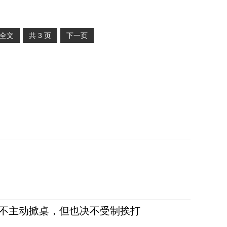
全文
共
3
页
下一页
，不主动掀桌，但也决不受制挨打