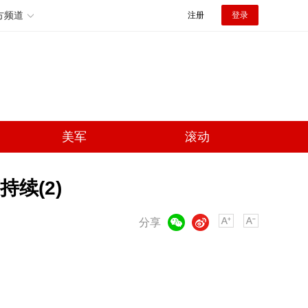
方频道
注册
登录
美军
滚动
续(2)
微信
微博
分享