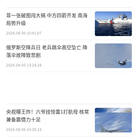
菲一张破图闯大祸 中方四箭齐发 南海
局势升级
2026-08-06 10:41:07
俄罗斯空降兵日 老兵跳伞高空坠亡 降
落伞故障致悲剧
2026-08-05 13:24:28
央视曝王炸！六爷挂惊雷1打航母 核常
兼备震慑力十足
2026-08-06 10:38:19