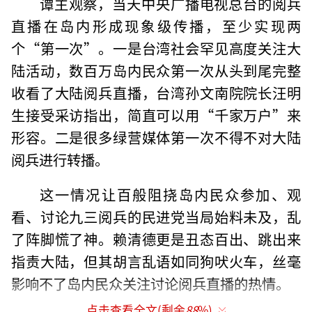
谭主观察，当天中央广播电视总台的阅兵
直播在岛内形成现象级传播，至少实现两
个“第一次”。一是台湾社会罕见高度关注大
陆活动，数百万岛内民众第一次从头到尾完整
收看了大陆阅兵直播，台湾孙文南院院长汪明
生接受采访指出，简直可以用“千家万户”来
形容。二是很多绿营媒体第一次不得不对大陆
阅兵进行转播。
这一情况让百般阻挠岛内民众参加、观
看、讨论九三阅兵的民进党当局始料未及，乱
了阵脚慌了神。赖清德更是丑态百出、跳出来
指责大陆，但其胡言乱语如同狗吠火车，丝毫
影响不了岛内民众关注讨论阅兵直播的热情。
点击查看全文(剩余
88
%)