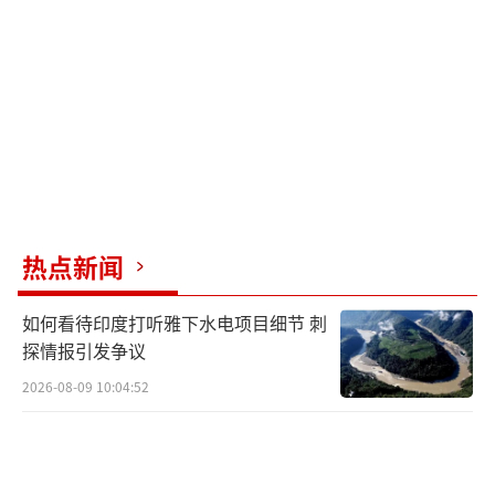
闻等在政论节目中直播。多家岛内媒体以开设
专栏、设置专区、热榜关键词等形式，专门对
九三阅兵进行追踪报道，逐帧分析直播画面、
逐项解读画面内容。谭主选取中时新闻网、东
森新闻云、联合新闻网等三家主要岛内媒体简
单统计，从3日至6日12时，阅兵相关报道已超4
50篇。就连三立新闻网等绿营媒体为了流量也
热点新闻
不甘落后，引用央视直播画面进行转播报道，
评论点评虽然是以“鸡蛋里挑骨头”“酸葡
如何看待印度打听雅下水电项目细节 刺
萄”的心理展开，但从其近百篇的报道量也可
探情报引发争议
看出其根本无法不正视。
2026-08-09 10:04:52
据统计，截至6日12时，仅视频平台上九三
阅兵直播在岛内的播放量就已近700万次，这在