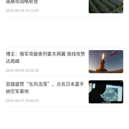
施展现战略智慧
岛内民众互相推荐阅兵直播、点赞热议大
陆强大，让民进党所谓“不能信”彻底破功。
2026-08-08 10:12:45
数十万实时在线观看直播的岛内网友热烈互
动，有人留言称“眼见为实，这下大家知道真
相了”“比起民进党的说辞，我更相信自己的
眼睛”。现场观礼的台青林彦辰回到酒店又看
博主：俄军攻破奥列霍夫两翼 南线攻势
了电视重播，他告诉谭主，央视的精彩直播比
达高峰
起现场看有更多视角和细节，“可以说真实、
2026-08-09 10:06:18
完美呈现了阅兵现场，我也推荐给很多岛内朋
友”。时事评论员蔡正元表示，民进党当局谎
官媒盛赞“东风浩荡”，点名日本嘉手
纳空军基地
称大陆“不能信”的把戏被戳穿了。
2026-08-07 10:40:02
蹩脚谎言骗不下去
不仅是民进党当局“不能看、不能去、不