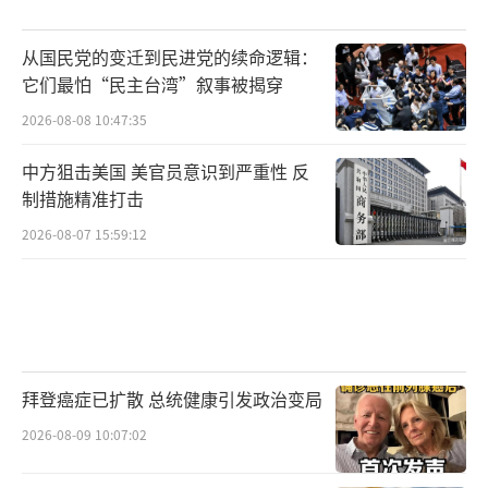
能信”的禁锢失灵，岛内学者还分析称，阅兵
直播在岛内大范围、高强度传播后，民众的认
从国民党的变迁到民进党的续命逻辑：
知出现“拐点”，九三阅兵后，民进党当局至
它们最怕“民主台湾”叙事被揭穿
少有三个涉及大陆的蹩脚谎言再也不会有人信
2026-08-08 10:47:35
了。
中方狙击美国 美官员意识到严重性 反
制措施精准打击
首当其冲的是民进党鼓吹的“有能力对抗
解放军”“外力会协防台湾”。其长期诬称大
2026-08-07 15:59:12
陆武器装备都是落后的仿制品，搞军演是“作
秀”、武器是“模型”，但这次阅兵直播清晰
的画面、真实的细节让岛内民众真切看到解放
军的强大实战能力。岛内媒体人进一步观察指
拜登癌症已扩散 总统健康引发政治变局
出，很多人通过国际媒体对阅兵的大量分析解
2026-08-09 10:07:02
读，也看到大陆自主研发制造的武器装备早已
领先世界。岛内舆论还关注到，美国国防部长