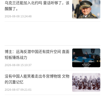
乌克兰还能加入北约吗 童话听够了，该
赫格塞斯在九三阅兵后强调“美国不会寻求冲
醒醒了。
突”，台湾前外事官员介文汲在政论节目中表
2026-08-08 13:24:48
示“九三之后，美国更不可能军事介入台海
了”，岛内时事评论员游梓翔直言，民进党想
继续装睡、鼓吹“以武谋独”“倚外谋独”，
也装不下去、吹不下去了。
博主：远海反潜中国还有提升空间 直面
岛内媒体报道截图
短板锤炼战力
2026-08-08 15:10:37
民进党编造的“台独”史观难再令人信
服。此前赖清德多次以“终战纪念”取代“抗
没有中国人能笑着走出冬宫博物馆 文物
战胜利纪念”，刻意模糊包括台湾同胞在内全
的沉重记忆
体中华儿女浴血奋战的历史事实，散播“台
2026-08-07 09:21:01
独”史观。《中国时报》刊发社评指出，大陆
在盛大阅兵等纪念活动中强调以人民史观、民