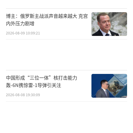
台湾2300多万人口中的占比已经很说明问题。
有岛内媒体人表示，岛内很少如此聚焦大陆发
博主：俄罗斯主战派声音越来越大 克宫
生的事，更很少集体关注一件事，这让民进
内外压力剧增
党“不能看”的人为设限完全破了防。错过直
2026-08-09 10:09:21
播的还纷纷回看重播、查阅片段，直播切片、
高燃画面等这两天持续在岛内舆论场热传。
民进党当局费尽心机威胁岛内民众“不能
去”也成为笑话。据了解，数百位台湾同胞不
中国形成“三位一体”核打击能力
轰-6N携惊雷-1导弹引关注
惧恐吓、阻挠，应邀到现场观礼。受邀的台海
军前舰长吕礼诗告诉谭主，有不少台湾同胞自
2026-08-08 19:30:09
发来北京看阅兵，“即便在路边看一眼都满
足”。很多没能到现场的岛内民众在阅兵直播
评论区留言称，“一场气势磅礴、行云流水的