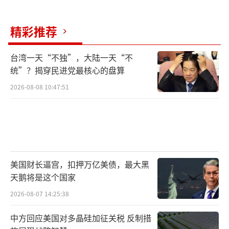
视听盛宴，让人身临其境、如同去了现场般震
撼，非常过瘾”。岛内时事评论员赖岳谦点赞
精彩推荐
称，央视阅兵直播画面之漂亮、流程之顺畅，
媲美大师级电影作品。时事评论员谢志传认
台湾一天“不独”，大陆一天“不
为，直播场面壮观、人物特写细腻，放眼全世
统”？揭穿民进党最核心的盘算
界都是一流的。台北大学教授郑又平表示，直
2026-08-08 10:47:51
播精美准确呈现现场氛围、展现大国气势，可
以说完美无缺。看完直播，不少岛内网友对大
陆的期待值拉满：“下次阅兵是什么时候？看
了直播更想去现场了”“看完直播已经决定10
月中旬和家人去大陆，亲眼看看繁荣美丽的大
美国财长逼宫，扣押万亿美债，最大黑
天鹅将是这个国家
陆”。
2026-08-07 14:25:38
岛内媒体直播截图
中方回应美国对多晶硅加征关税 反制措