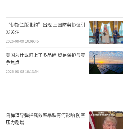
族史观纪念历史，没有忘记同为中国人的台湾
人的牺牲奉献。多位现场观礼及观看直播的台
“伊斯兰版北约”出现 三国防务协议引
湾同胞告诉谭主，尤其在看到天安门城楼上的
发关注
国民党老兵时，更深刻认识到抗战胜利是全民
2026-08-09 10:09:45
族的胜利，抗战胜利的成果需要两岸共同维
护。岛内学者强调，赖清德“台湾地位未
美国为什么盯上了多晶硅 贸易保护与竞
争焦点
定”等亵渎抗战胜利成果的谎言再也讲不下
2026-08-08 10:13:54
去。
民进党所谓“民主对抗威权”叙事也彻底
破了功。民进党当局一直在岛内渲染“大陆威
胁”，就在阅兵当天，赖清德还污称大陆是在
搞所谓“侵略扩张”。前台北县长周锡玮在岛
乌弹道导弹拦截效率暴跌有何影响 防空
压力剧增
内政论节目中表示，通过阅兵可以看出大陆早