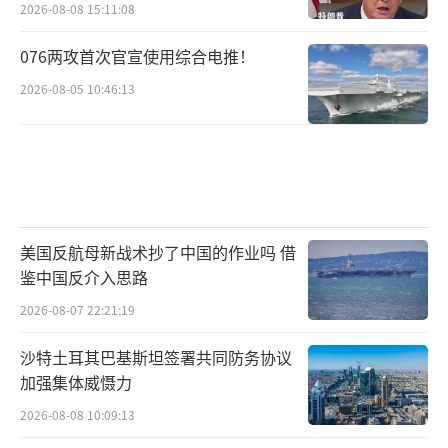
2026-08-08 15:11:08
就有这么强大的军事实力，但却从未诉诸武
力，而是追求止战与和平。中时新闻网刊文
076两攻首次官宣使用综合电推！
称，特别是在当前国际局势动荡的背景下，大
2026-08-05 10:46:13
陆以九三阅兵重申反法西斯、反霸权的立场，
台湾人都看得清楚，没有任何理由再去盲
信“民主对抗威权”这套话术。
随着“信息茧房”被击破，最让民进党当
美国反航母新战术抄了中国的作业吗 借
局不能接受的现象出现了，大陆的发展进步惊
鉴中国反介入思路
艳全球，让身为炎黄子孙的台湾同胞与有荣
2026-08-07 22:21:19
焉。很多岛内民众认识到，大陆越强大，台湾
安全越有保障。台湾大学教授苑举正指出，台
沙特土耳其巴基斯坦签署共同防务协议
加强集体威慑力
湾年轻人看了九三阅兵后，思想已经有所转
变。有台青直言，“我们都是中华民族，与其
2026-08-08 10:09:13