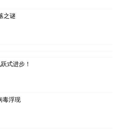
落之谜
飞跃式进步！
病毒浮现