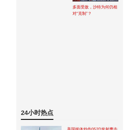
多面受敌，沙特为何仍相
对“克制”？
24小时热点
美国媒体炒作052D发射鹰击