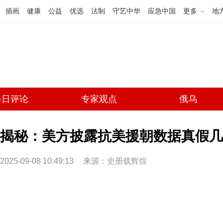
插画
健康
公益
优选
法制
守艺中华
应急中国
更多
地
每日评论
专家观点
俄乌
揭秘：美方披露抗美援朝数据真假几
2025-09-08 10:49:13
来源：
史册载辉煌