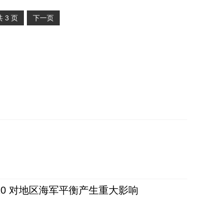
共
3
页
下一页
20 对地区海军平衡产生重大影响