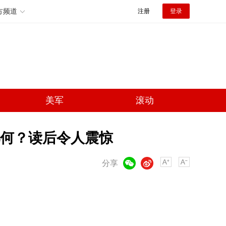
方频道
注册
登录
美军
滚动
何？读后令人震惊
微信
微博
分享