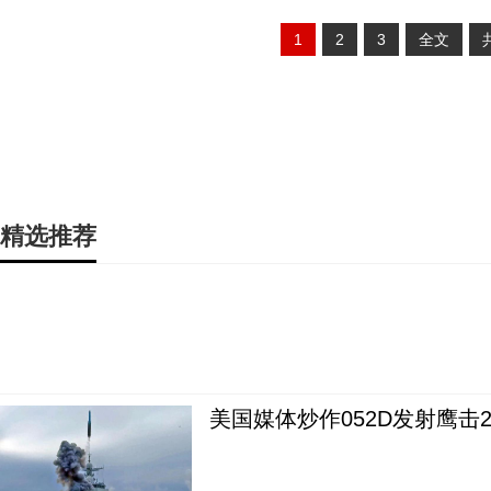
1
2
3
全文
精选推荐
美国媒体炒作052D发射鹰击