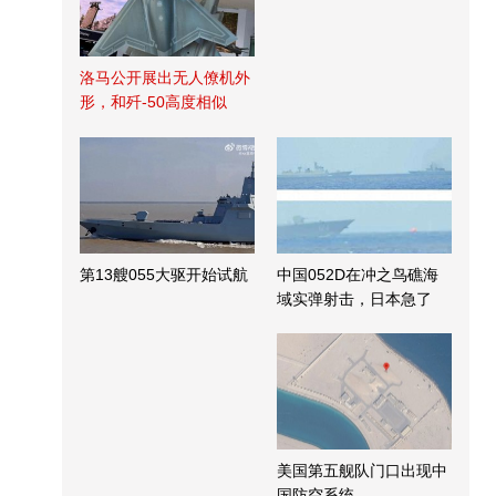
洛马公开展出无人僚机外
形，和歼-50高度相似
第13艘055大驱开始试航
中国052D在冲之鸟礁海
域实弹射击，日本急了
美国第五舰队门口出现中
国防空系统