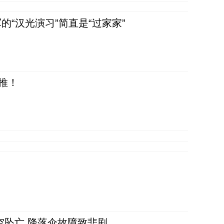
“汉光演习”简直是“过家家”
推！
空坠亡 降落伞故障致悲剧