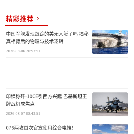
作趋紧，关系显著升温。今年春天，沙特已提
出向美国购买100余架MQ-9无人机，这笔交易
精彩推荐
或被纳入今年5月宣布的、价值1420亿美元的军
售协议中。此外，美国在亚太及欧洲地区的盟
中国军舰发现跟踪的美无人艇了吗 揭秘
真相背后的物理与技术逻辑
友也对此类先进无人驾驶航空器表达了采购兴
趣。
2026-08-06 20:53:51
预计白宫将把此次无人机出口政策调整宣
传为特朗普“创造就业、减少美国贸易逆
差”整体举措的一部分。但人权组织和军控倡
导者警告称，此举可能加剧中东、南亚等地区
印媒称歼-10CE引西方兴趣 巴基斯坦王
牌战机成焦点
的暴力冲突与动荡，给全球安全带来不确定
性。事实上，早在首届总统任期内，特朗普就
2026-08-07 08:43:51
曾削弱了MTCR的管控效力。2020年7月24日，
076两攻首次官宣使用综合电推！
特朗普签署命令，调整美国武装无人机的出口