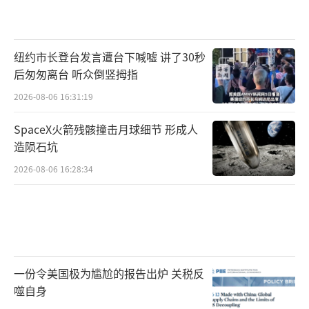
纽约市长登台发言遭台下喊嘘 讲了30秒
后匆匆离台 听众倒竖拇指
2026-08-06 16:31:19
SpaceX火箭残骸撞击月球细节 形成人
造陨石坑
2026-08-06 16:28:34
一份令美国极为尴尬的报告出炉 关税反
噬自身