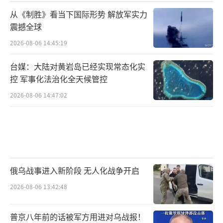
机，削弱了“国际上对致命无人机的出口控
从《制胜》看当下国际形势 解放军实力
震撼全球
制”。美国智库史汀生中心武器专家蕾切尔·
2026-08-06 14:45:19
斯托尔指出，放松武装无人机出口管控的决
定，将经济利益置于美国国家安全和外交政策
台媒：大陆对黄岩岛已经实现常态化实
之上，是“特朗普政府短视决定的又一例
控 军事化法治化全天候管控
证”。
2026-08-06 14:47:02
（责任编辑：于浩淙 zx0176）
俄乌战事进入新阶段 无人化战争开启
2026-08-06 13:42:48
普京八年前的话被军方用进对乌战报！