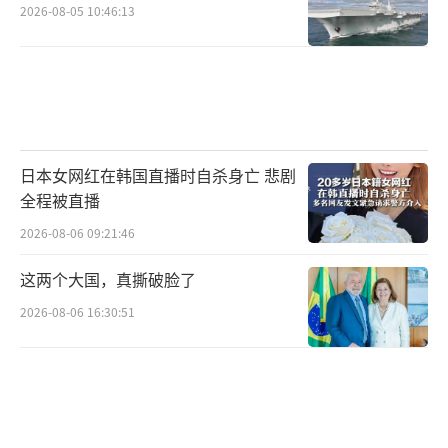
2026-08-05 10:46:13
限制，放松对时速不超过800公里的武装无人机
的出口管控。当时白宫声明说，MTCR关于武装
无人机的出口限制条件“已过时”，有碍美方
向盟友和合作伙伴出口武装无人机，因而损害
美国工业，妨碍美方强化海外威慑能力。五角
日本女网红在韩国直播时自杀身亡 悲剧
大楼高官在接受采访时抱怨称，美国已经在无
全程被直播
人机领域取得了长足的进步，然而与此同时，
2026-08-06 09:21:46
中国却在向许多美国无法提供无人机的国家出
这两个大国，真撕破脸了
售同类产品，这表明美国必须调整有关的政策
标准。部分支持修改条款的美方官员甚至直
2026-08-06 16:30:51
言，美国签署MTCR协议的本意，并不是为了专
门限制或者阻止本国企业出口先进军用无人
机。民主党人批评特朗普政府这一决定“不计
后果”，涉及一些属于美军最致命武器的无人