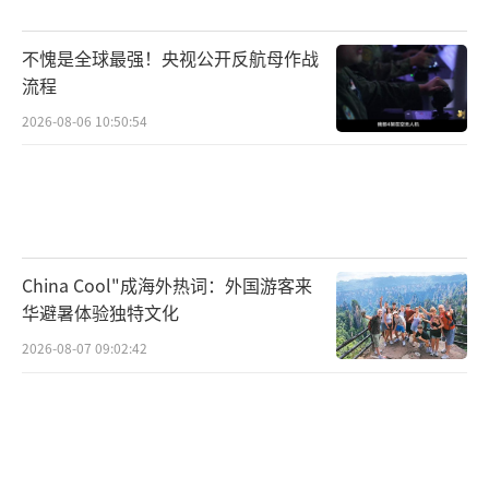
瑞托斯防务与安全解决方案公司及安杜里尔等
不愧是全球最强！央视公开反航母作战
大型无人机制造商的产品，纳入美国国务院设
流程
定的“对外军售”范畴，从而便于这些企业开
2026-08-06 10:50:54
展国际销售。此举还是美国计划对“对外军售
计划”进行“重大”审查的第一步。知情人士
提到，美国政府计划于今年晚些时候修订“对
外军售计划”，目前正全面推进相关政策的工
作。
China Cool"成海外热词：外国游客来
华避暑体验独特文化
政策调整后，美国首个大型无人机的军售
2026-08-07 09:02:42
目标可能是沙特阿拉伯。2021年，时任美国总
统拜登因沙特在打击也门胡塞武装时使用美制
装备造成大量平民伤亡，对其采取严格军售立
场。但自2023年10月加沙战事重启后，美沙合