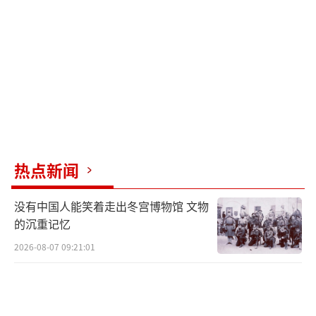
和技术附件。中国积极参与全球武器贸易治
理，重视条约在防止武器非法转让、缓解武器
泛滥引发的国际地区不稳定和人道主义灾难方
面发挥的重要作用。中国在军品出口方面一向
采取慎重、负责的态度，严格遵循军品出口三
项原则，确保相关出口有助于接受国的正当自
卫能力，不损害有关地区和平、安全与稳定、
不干涉接受国内政。中国不向非国家行为体转
热点新闻
让武器。
没有中国人能笑着走出冬宫博物馆 文物
美方这一调整还将利好研发喷气式发动机
的沉重记忆
驱动大型先进无人机的制造商。这些企业正开
2026-08-07 09:21:01
发可作为“忠诚僚机”的新一代产品，与有人
驾驶战机协同作战。该领域被视为无人机技术
的潜力新市场。新政策将把通用原子公司、克