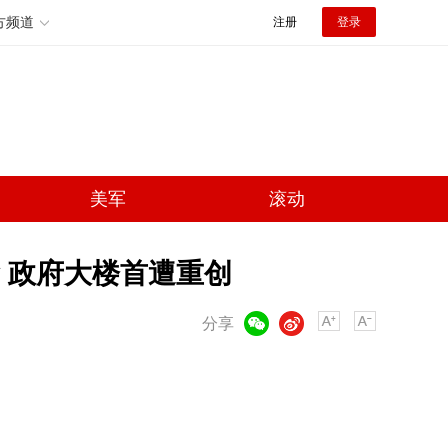
方频道
注册
登录
美军
滚动
 政府大楼首遭重创
微信
微博
分享