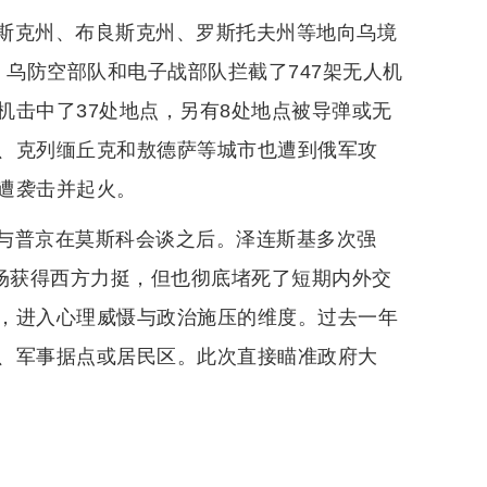
斯克州、布良斯克州、罗斯托夫州等地向乌境
弹。乌防空部队和电子战部队拦截了747架无人机
人机击中了37处地点，另有8处地点被导弹或无
、克列缅丘克和敖德萨等城市也遭到俄军攻
遭袭击并起火。
与普京在莫斯科会谈之后。泽连斯基多次强
立场获得西方力挺，但也彻底堵死了短期内外交
，进入心理威慑与政治施压的维度。过去一年
、军事据点或居民区。此次直接瞄准政府大