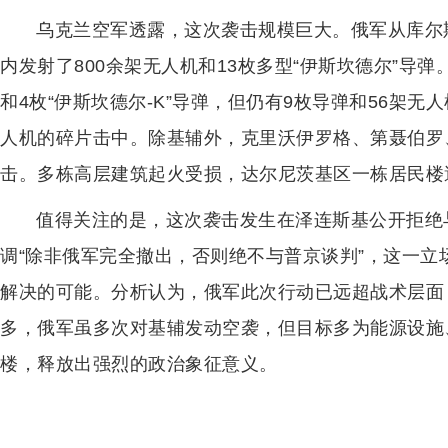
乌克兰空军透露，这次袭击规模巨大。俄军从库尔
内发射了800余架无人机和13枚多型“伊斯坎德尔”导
和4枚“伊斯坎德尔-K”导弹，但仍有9枚导弹和56架无
人机的碎片击中。除基辅外，克里沃伊罗格、第聂伯罗
击。多栋高层建筑起火受损，达尔尼茨基区一栋居民楼
值得关注的是，这次袭击发生在泽连斯基公开拒绝
调“除非俄军完全撤出，否则绝不与普京谈判”，这一
解决的可能。分析认为，俄军此次行动已远超战术层面
多，俄军虽多次对基辅发动空袭，但目标多为能源设施
楼，释放出强烈的政治象征意义。