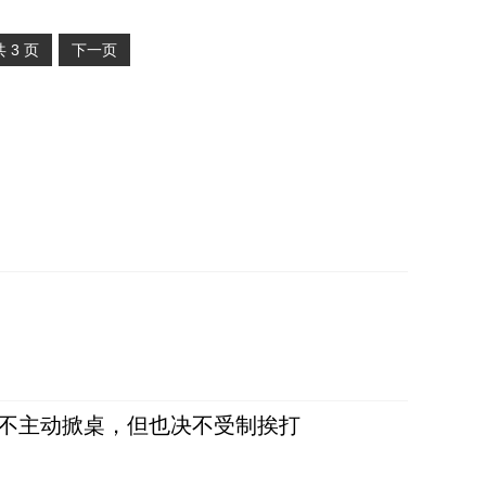
共
3
页
下一页
，不主动掀桌，但也决不受制挨打