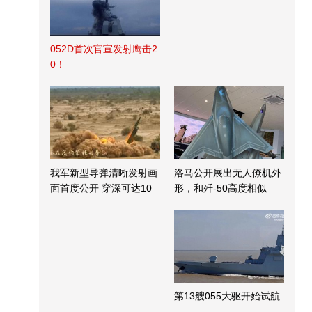
052D首次官宣发射鹰击2
0！
我军新型导弹清晰发射画
洛马公开展出无人僚机外
面首度公开 穿深可达10
形，和歼-50高度相似
米
第13艘055大驱开始试航