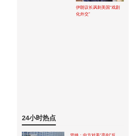
伊朗议长讽刺美国“戏剧
化外交”
24小时热点
管姚：中方对美“亮剑”反