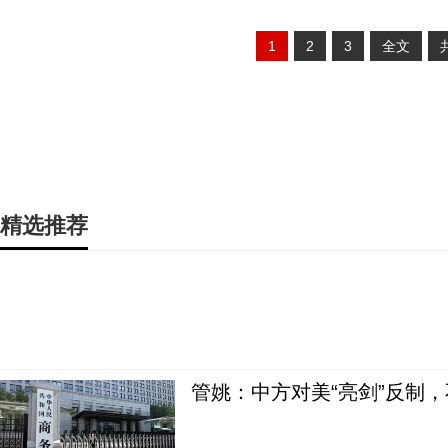
1
2
3
全文
精选推荐
管姚：中方对美“亮剑”反制