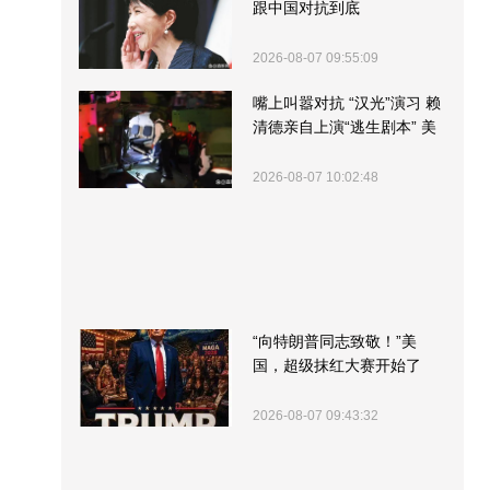
跟中国对抗到底
2026-08-07 09:55:09
嘴上叫嚣对抗 “汉光”演习 赖
清德亲自上演“逃生剧本” 美
军方围观“服务”
2026-08-07 10:02:48
“向特朗普同志致敬！”美
国，超级抹红大赛开始了
2026-08-07 09:43:32