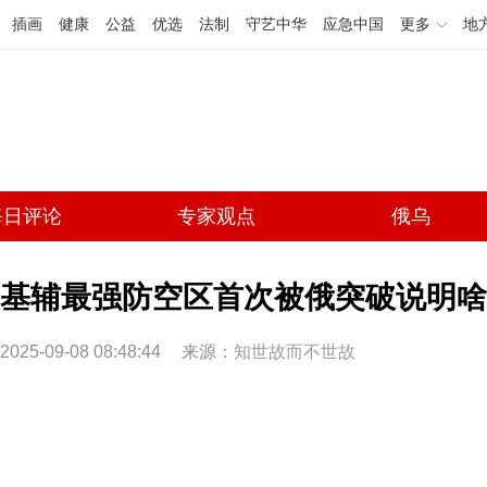
插画
健康
公益
优选
法制
守艺中华
应急中国
更多
地
每日评论
专家观点
俄乌
基辅最强防空区首次被俄突破说明啥
2025-09-08 08:48:44
来源：
知世故而不世故