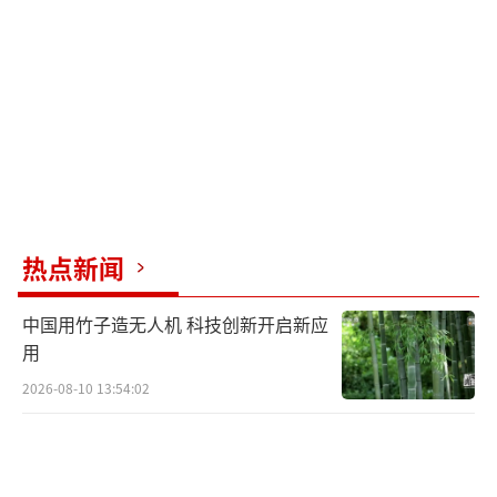
尚未锁定之前就完成目标探测与攻击。而央视
画面曝光的“6枚中远程空空导弹”更是重磅消
息。长期以来，外界普遍认为中型隐身战斗机
受制于弹舱空间，只能携带4枚中距弹。但歼-3
5通过优化弹舱设计、采用折叠弹翼的霹雳-15E
或新型霹雳-16导弹，实现了6枚中距弹的挂
载。这一设计直接增强了其超视距作战能力，
意味着它在空战中能更长时间保持火力优势。
热点新闻
值得注意的是，既然歼-35能做到6枚中距弹挂
载，那么歼-20这样的重型隐身战机自然也具备
中国用竹子造无人机 科技创新开启新应
用
类似能力。这标志着我国隐身战机在弹舱利用
2026-08-10 13:54:02
率上的突破，为制空权的争夺奠定坚实基础。
非隐身”的混合编队，快速缩短战力生成
周期。歼-35的价值并不仅仅是“不被发现”，