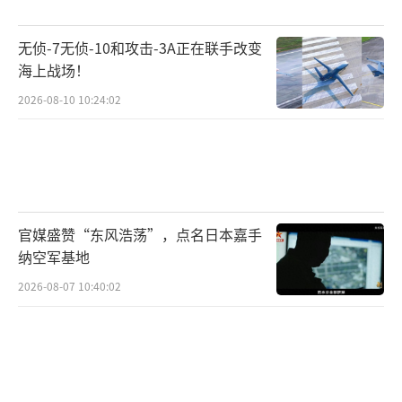
而是体系作战的“开路先锋”。依托其低截获
概率雷达、先进的电子战兼容设计，歼-35能够
无侦-7无侦-10和攻击-3A正在联手改变
海上战场！
深入敌方防空圈，获取目标数据并回传给航母
2026-08-10 10:24:02
编队。例如，它可以与歼-15D电子战机形成组
合：前者负责前出隐身侦察，后者负责电子压
制，制造敌方“看不见、联不通”的局面。同
时，歼-35探测到的目标信息还能直接通过数据
链传递给055型驱逐舰，引导远程反舰弹道导弹
官媒盛赞“东风浩荡”，点名日本嘉手
实施打击。这种“空中隐身平台 水面远程火
纳空军基地
力”的组合，极大提升了我国反介入/区域拒止
2026-08-07 10:40:02
（A2/AD）能力。
请提供您的原文，我会为您生成更丰富的
改写版本。
（责任编辑：张蕾 TT0001）