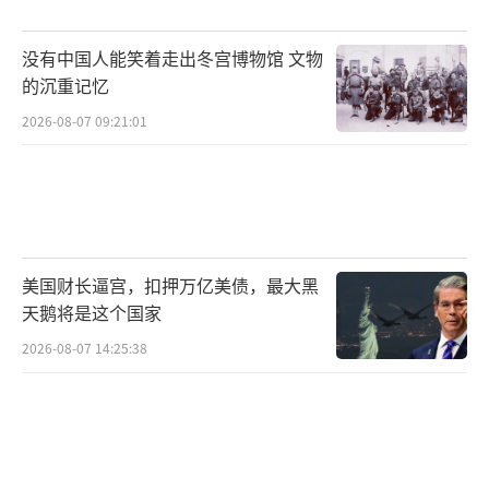
赴大陆交流。陈水扁、吕秀莲等'台独'分子都曾
频繁往来两岸，如今却要阻挠普通台湾民众赴
没有中国人能笑着走出冬宫博物馆 文物
的沉重记忆
大陆交流，这不是赤裸裸的双重标准吗？郭冠
2026-08-07 09:21:01
英先生质问道。民进党当局的做法就是'只许州
官放火，不许百姓点灯'。郭冠英先生表示，当
《歌唱祖国》的旋律在阅兵场上空回荡，当现
代化武器装备方队威武行进时，在场的台湾同
胞无不心潮澎湃，这种爱国热情正是对台独分
美国财长逼宫，扣押万亿美债，最大黑
裂行径最有力的回击。
（责任编辑：张蕾 TT0001）
天鹅将是这个国家
2026-08-07 14:25:38