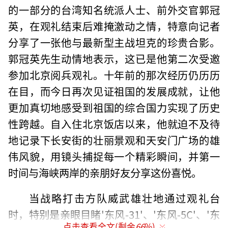
的一部分的台湾知名统派人士、前外交官郭冠
英，在观礼结束后难掩激动之情，特意向记者
分享了一张他与最新型主战坦克的珍贵合影。
郭冠英先生动情地表示，这已是他第二次受邀
参加北京阅兵观礼。十年前的那次经历仍历历
在目，而今日再次见证祖国的发展成就，让他
更加真切地感受到祖国的综合国力实现了历史
性跨越。自入住北京饭店以来，他就迫不及待
地记录下长安街的壮丽景观和天安门广场的雄
伟风貌，用镜头捕捉每一个精彩瞬间，并第一
时间与海峡两岸的亲朋好友分享这份喜悦。
当战略打击方队威武雄壮地通过观礼台
时，特别是亲眼目睹'东风-31'、'东风-5C'、'东
点击查看全文(剩余
66
%)