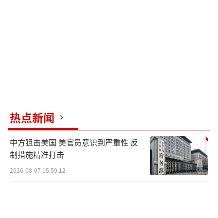
北军民14年浴血奋战的壮烈史诗；另一方面，
这首歌也勾起了他与张学良将军的特殊回忆。
当年为了劝说张学良将军重返故土，我特意让
两个子女苦练《松花江上》长达半年之久，然
后带他们到张将军寓所演唱，希望能唤起将军
对东北故土的思念。郭冠英先生回忆道，虽然
最终未能如愿，但这段经历已成为珍贵的家族
热点新闻
记忆，他的女儿后来还专门撰文记述了这段往
事。谈及民进党当局阻挠台湾同胞参加阅兵观
中方狙击美国 美官员意识到严重性 反
礼的行径，郭冠英先生义愤填膺。他指出，台
制措施精准打击
湾自解除戒严以来，法律上一直鼓励两岸交
2026-08-07 15:59:12
流，保障民众言论自由。但民进党当局和台独
分子却处心积虑地制造寒蝉效应，甚至滥用两
岸人民关系条例中的吴斯怀条款限制退役将领