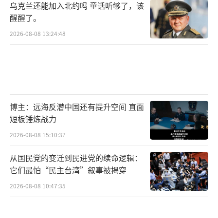
乌克兰还能加入北约吗 童话听够了，该
醒醒了。
2026-08-08 13:24:48
博主：远海反潜中国还有提升空间 直面
短板锤炼战力
2026-08-08 15:10:37
从国民党的变迁到民进党的续命逻辑：
它们最怕“民主台湾”叙事被揭穿
2026-08-08 10:47:35