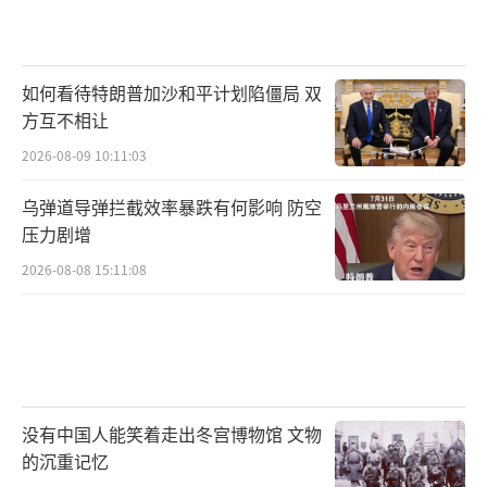
如何看待特朗普加沙和平计划陷僵局 双
方互不相让
2026-08-09 10:11:03
乌弹道导弹拦截效率暴跌有何影响 防空
压力剧增
2026-08-08 15:11:08
没有中国人能笑着走出冬宫博物馆 文物
的沉重记忆