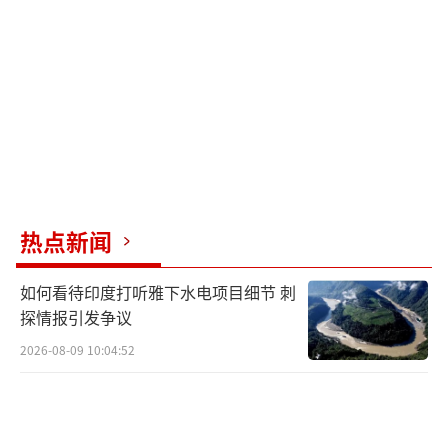
热点新闻
如何看待印度打听雅下水电项目细节 刺
探情报引发争议
2026-08-09 10:04:52