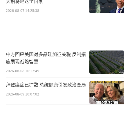
天鹅将是这个国家
2026-08-07 14:25:38
中方回应美国对多晶硅加征关税 反制措
施展现战略智慧
2026-08-08 10:12:45
拜登癌症已扩散 总统健康引发政治变局
2026-08-09 10:07:02