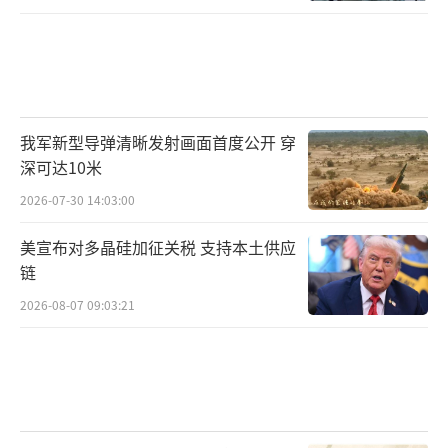
我军新型导弹清晰发射画面首度公开 穿
深可达10米
2026-07-30 14:03:00
美宣布对多晶硅加征关税 支持本土供应
链
2026-08-07 09:03:21