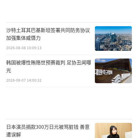
沙特土耳其巴基斯坦签署共同防务协议
加强集体威慑力
2026-08-08 10:09:13
韩国被爆性贿赂世预赛裁判 足协丑闻曝
光
2026-08-07 14:00:32
日本演员捐款300万日元被骂脏钱 善意
遭误解