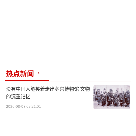
得全中国人民庆祝。
受邀参加纪念活动的中国国民党前主席洪
秀柱表示，抗日战争是中华民族生死存亡的灭
国之战，是我们共同的历史，不分省籍、不分
党派。洪秀柱强调，历史不能被遗忘，更不容
扭曲。
热点新闻
参与阅兵观礼的台湾统派工作者、时政评
论员王炳忠对观察者网表示，九三阅兵本就具
没有中国人能笑着走出冬宫博物馆 文物
有超越两岸的政治意义，毕竟当年的抗战就是
的沉重记忆
地不分南北、人不分老幼的全民族抗战。虽然
2026-08-07 09:21:01
经历过抗战的一代人会逐渐离开我们，但那份
抗战精神，将永远流传。