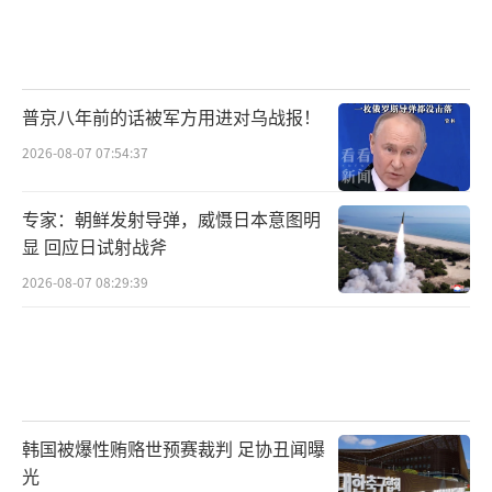
他表示，现在中国就是在带头团结一切热
爱和平、不愿被霸权欺凌的力量。所以我们在
现场也看到了人民在高呼那“三个万岁”：人
民万岁、正义万岁、和平万岁。
普京八年前的话被军方用进对乌战报！
2026-08-07 07:54:37
据国台办网站消息，国台办发言人陈斌华9
月4日表示，台湾是中国一部分，台湾同胞是中
专家：朝鲜发射导弹，威慑日本意图明
华民族一分子。为了民族解放、台湾光复，打
显 回应日试射战斧
败日本法西斯，包括台湾同胞在内的全体中国
2026-08-07 08:29:39
人民不畏强暴、同仇敌忾、奋起反抗，为国家
生存而战，为民族复兴而战，为人类正义而
战，最终取得近代以来反抗外敌入侵的第一次
完全胜利。台湾随之光复，回到祖国怀抱。
韩国被爆性贿赂世预赛裁判 足协丑闻曝
陈斌华说，我们隆重纪念中国人民抗日战
光