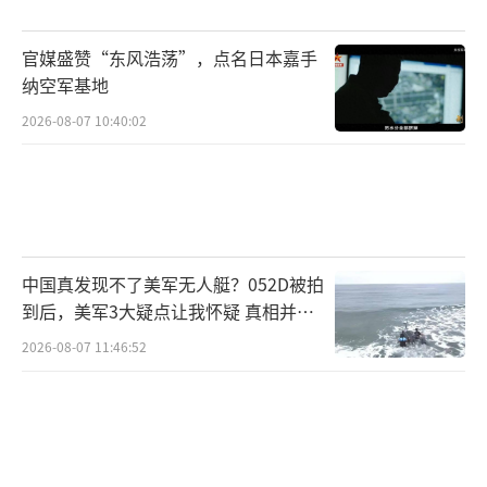
“击碎了‘台独’的幻想”
在本次阅兵式上亮相的新型武器装备引起
官媒盛赞“东风浩荡”，点名日本嘉手
纳空军基地
岛内各界高度关注，多位岛内分析人士表示，
解放军展现了令人惊叹的强大军事实力，足以
2026-08-07 10:40:02
击碎一切“以武谋独”的幻想。
据台湾“中天新闻网”报道，台军退役将
领张延廷在政论节目中分析称，阅兵式展示了
空警-500A、空警-600两型预警机等装备，强
中国真发现不了美军无人艇？052D被拍
到后，美军3大疑点让我怀疑 真相并非
调“网状化、系统化作战”概念。歼-20、歼-3
如此
2026-08-07 11:46:52
5等隐身战斗机以及隐身无人机，则展现了解放
军对隐身技术的应用。
台军事专家林颖佑也指出，从空警-600预
警机、运-20A和运-20B运输机、运油-20A空中