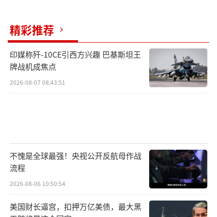
加油机等空军装备来看，解放军正在建立一支
走向体系化作战的战略空军。
精彩推荐
阅兵式上的空中预警机和歼击机编队 视觉
印媒称歼-10CE引西方兴趣 巴基斯坦王
中国
牌战机成焦点
2026-08-07 08:43:51
岛内媒体尤其关注“鹰击-21”高超声速反
舰导弹、“红旗-29”防空导弹、新型无人潜航
器等具备“拒止外部势力干涉”能力的军事装
备。台时事评论员郭正亮认为，这些装备展现
了解放军强大的区域拒止和反介入能力，也体
不愧是全球最强！央视公开反航母作战
现出大陆阻止外部势力干涉的决心。
流程
2026-08-06 10:50:54
郭正亮还指出，“东风-61”陆基洲际导
美国财长逼宫，扣押万亿美债，最大黑
弹、“巨浪-3”潜射洲际导弹和“惊雷-1”空