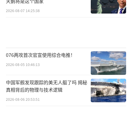
天鹅将是这个国家
基远程导弹，展现了陆、海、空“三位一
2026-08-07 14:25:38
体”战略核力量，让全世界都看到了解放军的
核打击能力，“美国军事专家回去一定是一格
一格慢放”。
台湾学者黄奎博也表示，本次阅兵式展现
076两攻首次官宣使用综合电推！
了解放军的体系化新布局，呈现了“三位一
体”核打击能力，外部势力必定感受到大陆在
2026-08-05 10:46:13
西太平洋区域拒止能力的快速发展。
中国军舰发现跟踪的美无人艇了吗 揭秘
受阅的“鹰击-21”导弹 视觉中国
真相背后的物理与技术逻辑
2026-08-06 20:53:51
察打一体无人机、侦打突击无人战车、机
器狼等无人作战装备同样引起岛内关注，台媒
称，这些新质作战力量令人印象深刻。