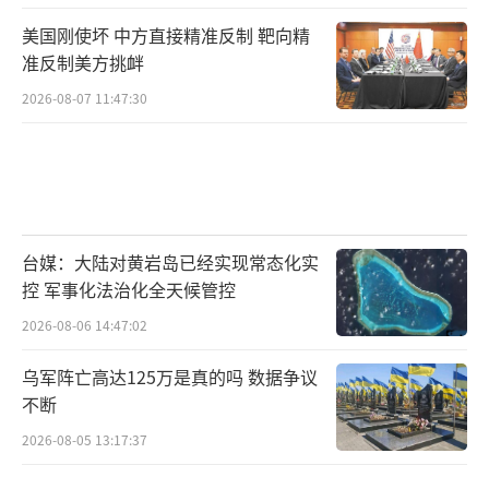
015年，也超过许多其他国家的装备，“深深感
美国刚使坏 中方直接精准反制 靶向精
受到大国崛起、民族复兴的震撼”。
准反制美方挑衅
2026-08-07 11:47:30
台湾网红“馆长”陈之汉曾表示想到现场
观看阅兵，他说：“只要认同自己是堂堂正正
的中国人，观看阅兵会感到无比骄傲，因为这
是‘我们的军队’”。
台媒：大陆对黄岩岛已经实现常态化实
王炳忠对观察者网表示，八十年前，中华
控 军事化法治化全天候管控
民族一度濒临亡国灭种，被迫发出最后的吼
2026-08-06 14:47:02
声，最终先烈们以牺牲为代价换来了胜利。如
今我们当然不可能再回到那种境地，现在也没
乌军阵亡高达125万是真的吗 数据争议
不断
有人敢再欺负我们。我们还要展现团结并扶助
其他弱小民族的能力。
2026-08-05 13:17:37