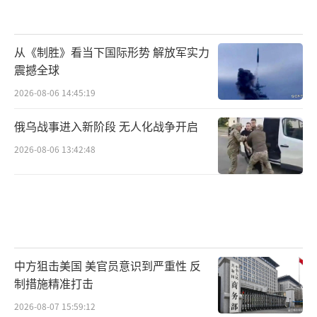
功。
从《制胜》看当下国际形势 解放军实力
“实现两岸统一是民心所向”
震撼全球
本次阅兵式也让台湾同胞深刻感受到，中
2026-08-06 14:45:19
华民族伟大复兴势不可挡，万千中华儿女实现
俄乌战事进入新阶段 无人化战争开启
祖国统一的决心不可动摇。“中时新闻网”评
2026-08-06 13:42:48
论文章指出，九三阅兵释放出的一个重要讯息
是，解决台湾问题实现两岸统一，是大陆全社
会的民心所向，决心之坚前所未有。
台湾代表人士、抗战将领孙立人之子孙天
平在北京参加了纪念活动，这是他第二次参加
中方狙击美国 美官员意识到严重性 反
阅兵观礼。孙天平表示，本次阅兵式展示的坦
制措施精准打击
克、导弹以及自动遥控武器系统，都远远超过2
2026-08-07 15:59:12