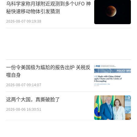
乌科学家称月球附近观测到多个UFO 神
防现代化成果，这是综合国力的直接体现。阅
秘快速移动物体引发猜测
兵式中亮相的都是现役主战装备，其中一些装
2026-08-07 09:19:38
备的水平已明显超过外国军队，也展示了解放
军的体系作战能力、新型作战能力和战略威慑
能力。
空中无人作战方队 视觉中国
一份令美国极为尴尬的报告出炉 关税反
噬自身
一些岛内人士感叹，阅兵式直观地体现了
2026-08-07 09:14:07
解放军训练有素、纪律严明。台时事评论员赖
岳谦指出，阅兵是一个非常复杂的系统工程，
这两个大国，真撕破脸了
每个人都清楚知道自己的战位，从受阅状态就
2026-08-06 16:30:51
能体现出这支军队的作战能力。时事评论员蔡
正元则直言，阅兵式上的武器装备绝对是世界
顶级，让民进党当局编织的“台独”谎言破