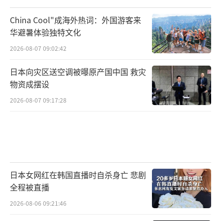
台军事专家梁国栋接受台湾“中央社”采
China Cool"成海外热词：外国游客来
访时还指出，阅兵式上亮相的许多装备也配备
华避暑体验独特文化
了反无人机武器，并展示了高能激光武器等反
2026-08-07 09:02:42
无人机手段，这是非常新颖的防御概念。他认
日本向灾区送空调被曝原产国中国 救灾
为，这反映出大陆正全面应对现代化战争并总
物资成摆设
结经验，同时通过发达的制造业研发、生产和
2026-08-07 09:17:28
装备新型武器。
台媒“风传媒”称，解放军展现出反介入
作战、防空和弹道导弹拦截、反无人机、无人
作战装备以及战略打击等作战力量在体系上的
日本女网红在韩国直播时自杀身亡 悲剧
完整性。台军在体系化作战方面还处于空白，
全程被直播
难以望到解放军尾灯。
2026-08-06 09:21:46
台湾“联合新闻网”称，阅兵式展示了国